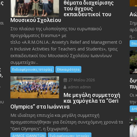
ις
θέματα διαχείρισης
του άγχους
εκπαιδευτικοί του
Αώ
Μουσικού Σχολείου
αι
Σημ
Στο πλαίσιο της υλοποίησης του ευρωπαϊκού
αρδ
προγράμματος Erasmus+ με
η...
τίτλο «A.R.M.ON.I.A.: Anxiety’s Relief and Management O
Επ
n Inclusive Activities for Teachers and Students», τρεις
εκπαιδευτικοί του Μουσικού Σχολείου Ιωαννίνων
συμμετείχαν...
ς
Ενδιαφέρουσες Ιστορίες
Επικαιρότητα
ο,
27 Μαΐου 2026
δυ
»
πυ
admin admin
Με μεγάλη συμμετοχή
Οι 
και χαμόγελα τα “Geri
ου
την
Olympics” στα Ιωάννινα
ΔΗ
Με ιδιαίτερη επιτυχία και μεγάλη συμμετοχή
πραγματοποιήθηκαν για δεύτερη συνεχόμενη χρονιά τα
“Geri Olympics”, η ξεχωριστή...
ΔΗΜΟΣ ΙΩΑΝΝΙΤΩΝ
Ενδιαφέρουσες Ιστορίες