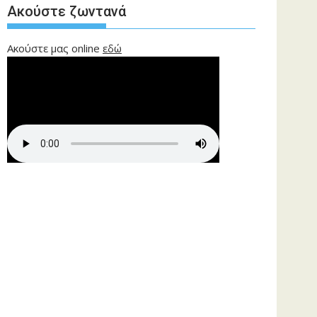
Ακούστε ζωντανά
Ακούστε μας online
εδώ