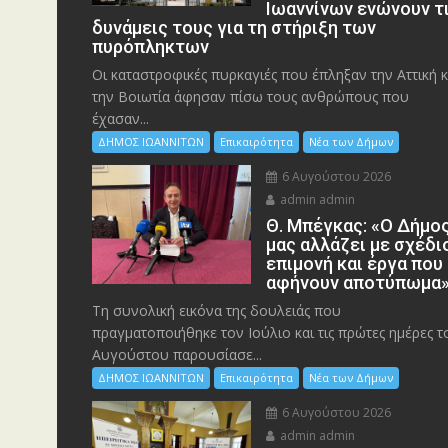
Ιωαννίνων ενώνουν τ
δυνάμεις τους για τη στήριξη των
πυρόπληκτων
Οι καταστροφικές πυρκαγιές που έπληξαν την Αττική κ
την Bοιωτία άφησαν πίσω τους ανθρώπους που
έχασαν...
ΔΗΜΟΣ ΙΩΑΝΝΙΤΩΝ
Επικαιρότητα
Νέα των Δήμων
6 Αυγούστου 2026
admin admin
Θ. Μπέγκας: «Ο Δήμο
μας αλλάζει με σχέδι
επιμονή και έργα που
αφήνουν αποτύπωμα
Τη συνολική εικόνα της δουλειάς που
πραγματοποιήθηκε τον Ιούλιο και τις πρώτες ημέρες τ
Αυγούστου παρουσίασε...
ΔΗΜΟΣ ΙΩΑΝΝΙΤΩΝ
Επικαιρότητα
Νέα των Δήμων
6 Αυγούστου 2026
admin admin