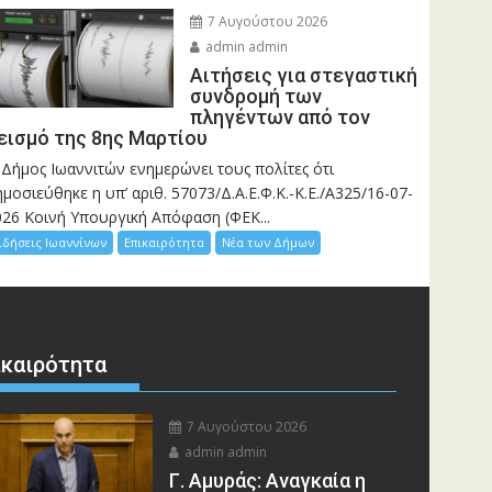
7 Αυγούστου 2026
admin admin
Αιτήσεις για στεγαστική
συνδρομή των
πληγέντων από τον
εισμό της 8ης Μαρτίου
 Δήμος Ιωαννιτών ενημερώνει τους πολίτες ότι
μοσιεύθηκε η υπ’ αριθ. 57073/Δ.Α.Ε.Φ.Κ.-Κ.Ε./Α325/16-07-
026 Κοινή Υπουργική Απόφαση (ΦΕΚ...
ιδήσεις Ιωαννίνων
Επικαιρότητα
Νέα των Δήμων
ικαιρότητα
7 Αυγούστου 2026
admin admin
Γ. Αμυράς: Αναγκαία η