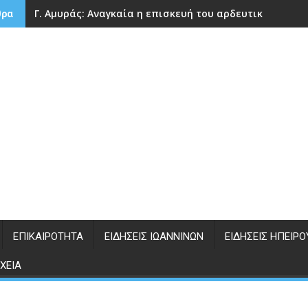
Γ. Αμυράς: Αναγκαία η επισκευή του αρδευτικού φράγ
θρα
ΕΠΙΚΑΙΡΌΤΗΤΑ
ΕΙΔΉΣΕΙΣ ΙΩΑΝΝΊΝΩΝ
ΕΙΔΉΣΕΙΣ ΗΠΕΊΡΟ
ΧΕΊΑ