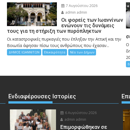
7 Αυγούστου 2026
admin admin
Οι φορείς των Ιωαννίνων
ενώνουν τις δυνάμεις
τους για τη στήριξη των πυρόπληκτων
σ
Οι καταστροφικές πυρκαγιές που έπληξαν την Αττική και την
Ο
Bοιωτία άφησαν πίσω τους ανθρώπους που έχασαν...
δη
ΔΗΜΟΣ ΙΩΑΝΝΙΤΩΝ
Επικαιρότητα
Νέα των Δήμων
2
Ε
Ενδιαφέρουσες Ιστορίες
Επ
6 Αυγούστου 2026
admin admin
Eπιμορφώθηκαν σε