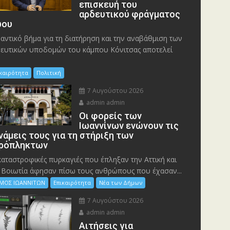
επισκευή του
αρδευτικού φράγματος
ου
αντικό βήμα για τη διατήρηση και την αναβάθμιση των
ευτικών υποδομών του κάμπου Κόνιτσας αποτελεί
ικαιρότητα
Πολιτική
7 Αυγούστου 2026
admin admin
Οι φορείς των
Ιωαννίνων ενώνουν τις
νάμεις τους για τη στήριξη των
ρόπληκτων
καταστροφικές πυρκαγιές που έπληξαν την Αττική και
 Bοιωτία άφησαν πίσω τους ανθρώπους που έχασαν...
ΜΟΣ ΙΩΑΝΝΙΤΩΝ
Επικαιρότητα
Νέα των Δήμων
7 Αυγούστου 2026
admin admin
Αιτήσεις για