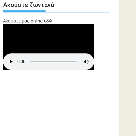
Ακούστε ζωντανά
Ακούστε μας online
εδώ