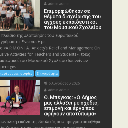
admin admin
Eπιμορφώθηκαν σε
θέματα διαχείρισης του
άγχους εκπαιδευτικοί
του Μουσικού Σχολείου
 πλαίσιο της υλοποίησης του ευρωπαϊκού
γράμματος Erasmus+ με
λο «A.R.M.ON.I.A.: Anxiety’s Relief and Management On
lusive Activities for Teachers and Students», τρεις
αιδευτικοί του Μουσικού Σχολείου Ιωαννίνων
μετείχαν...
ιαφέρουσες Ιστορίες
Επικαιρότητα
6 Αυγούστου 2026
admin admin
Θ. Μπέγκας: «Ο Δήμος
μας αλλάζει με σχέδιο,
επιμονή και έργα που
αφήνουν αποτύπωμα»
συνολική εικόνα της δουλειάς που πραγματοποιήθηκε
 Ιούλιο και τις πρώτες ημέρες του Αυγούστου