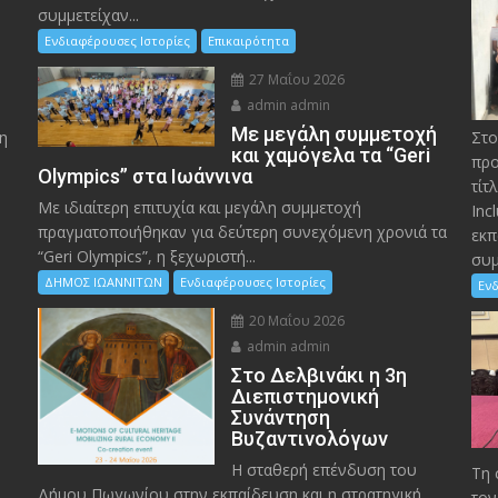
συμμετείχαν...
Ενδιαφέρουσες Ιστορίες
Επικαιρότητα
27 Μαΐου 2026
admin admin
Με μεγάλη συμμετοχή
η
Στο
και χαμόγελα τα “Geri
προ
Olympics” στα Ιωάννινα
τίτ
Με ιδιαίτερη επιτυχία και μεγάλη συμμετοχή
Inc
πραγματοποιήθηκαν για δεύτερη συνεχόμενη χρονιά τα
εκπ
“Geri Olympics”, η ξεχωριστή...
συμ
ΔΗΜΟΣ ΙΩΑΝΝΙΤΩΝ
Ενδιαφέρουσες Ιστορίες
Ενδ
20 Μαΐου 2026
admin admin
Στο Δελβινάκι η 3η
Διεπιστημονική
Συνάντηση
Βυζαντινολόγων
Η σταθερή επένδυση του
Τη 
Δήμου Πωγωνίου στην εκπαίδευση και η στρατηγική
τον