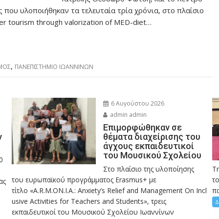
ις που υλοποιήθηκαν τα τελευταία τρία χρόνια, στο πλαίσιο
r tourism through valorization of MED-diet…
,
ΜΟΣ
ΠΑΝΕΠΙΣΤΗΜΙΟ ΙΩΑΝΝΙΝΩΝ
6 Αυγούστου 2026
admin admin
Eπιμορφώθηκαν σε
ν
θέματα διαχείρισης του
άγχους εκπαιδευτικοί
του Μουσικού Σχολείου
0
Στο πλαίσιο της υλοποίησης
Τ
του ευρωπαϊκού προγράμματος Erasmus+ με
το
ας
τίτλο «A.R.M.ON.I.A.: Anxiety’s Relief and Management On Incl
πα
usive Activities for Teachers and Students», τρεις
Δ
εκπαιδευτικοί του Μουσικού Σχολείου Ιωαννίνων