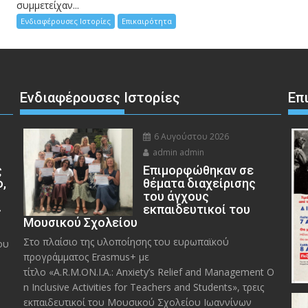
συμμετείχαν...
Ενδιαφέρουσες Ιστορίες
Επικαιρότητα
Ενδιαφέρουσες Ιστορίες
Επ
6 Αυγούστου 2026
admin admin
ς
Eπιμορφώθηκαν σε
ο,
θέματα διαχείρισης
του άγχους
»
εκπαιδευτικοί του
Μουσικού Σχολείου
Στο πλαίσιο της υλοποίησης του ευρωπαϊκού
ου
προγράμματος Erasmus+ με
τίτλο «A.R.M.ON.I.A.: Anxiety’s Relief and Management O
n Inclusive Activities for Teachers and Students», τρεις
εκπαιδευτικοί του Μουσικού Σχολείου Ιωαννίνων