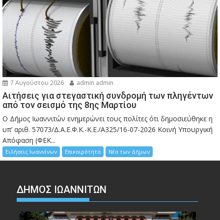
7 Αυγούστου 2026
admin admin
Αιτήσεις για στεγαστική συνδρομή των πληγέντων
από τον σεισμό της 8ης Μαρτίου
Ο Δήμος Ιωαννιτών ενημερώνει τους πολίτες ότι δημοσιεύθηκε η
υπ’ αριθ. 57073/Δ.Α.Ε.Φ.Κ.-Κ.Ε./Α325/16-07-2026 Κοινή Υπουργική
Απόφαση (ΦΕΚ...
Ειδήσεις Ιωαννίνων
Επικαιρότητα
Νέα των Δήμων
ΔΗΜΟΣ ΙΩΑΝΝΙΤΩΝ