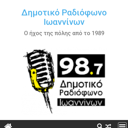
Περάστε
στο
Δημοτικό Ραδιόφωνο
περιεχόμενο
Ιωαννίνων
Ο ήχος της πόλης από το 1989