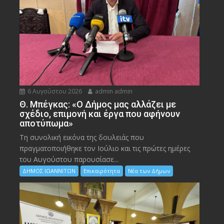
6 Αυγούστου 2026
admin admin
Θ. Μπέγκας: «Ο Δήμος μας αλλάζει με
σχέδιο, επιμονή και έργα που αφήνουν
αποτύπωμα»
Τη συνολική εικόνα της δουλειάς που
πραγματοποιήθηκε τον Ιούλιο και τις πρώτες ημέρες
του Αυγούστου παρουσίασε...
ΔΗΜΟΣ ΙΩΑΝΝΙΤΩΝ
Επικαιρότητα
Νέα των Δήμων