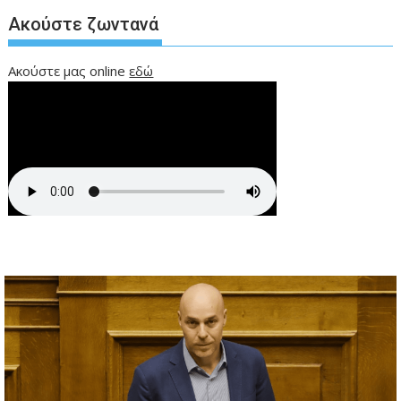
Ακούστε ζωντανά
Ακούστε μας online
εδώ