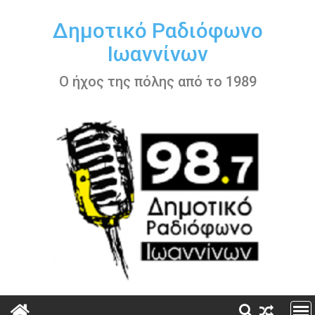
Περάστε
στο
Δημοτικό Ραδιόφωνο
περιεχόμενο
Ιωαννίνων
Ο ήχος της πόλης από το 1989