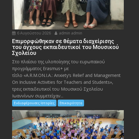
6 Αυγούστου 2026
admin admin
Eπιμορφώθηκαν σε θέματα διαχείρισης
του άγχους εκπαιδευτικοί του Μουσικού
Σχολείου
Στο πλαίσιο της υλοποίησης του ευρωπαϊκού
προγράμματος Erasmus+ με
τίτλο «A.R.M.ON.I.A.: Anxiety’s Relief and Management
On Inclusive Activities for Teachers and Students»,
τρεις εκπαιδευτικοί του Μουσικού Σχολείου
Ιωαννίνων συμμετείχαν...
Ενδιαφέρουσες Ιστορίες
Επικαιρότητα