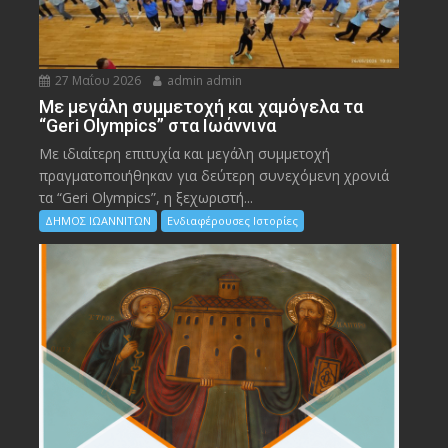
27 Μαΐου 2026
admin admin
Με μεγάλη συμμετοχή και χαμόγελα τα
“Geri Olympics” στα Ιωάννινα
Με ιδιαίτερη επιτυχία και μεγάλη συμμετοχή
πραγματοποιήθηκαν για δεύτερη συνεχόμενη χρονιά
τα “Geri Olympics”, η ξεχωριστή...
ΔΗΜΟΣ ΙΩΑΝΝΙΤΩΝ
Ενδιαφέρουσες Ιστορίες