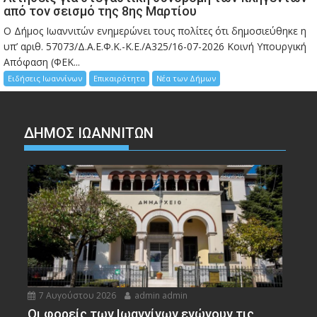
από τον σεισμό της 8ης Μαρτίου
Ο Δήμος Ιωαννιτών ενημερώνει τους πολίτες ότι δημοσιεύθηκε η
υπ’ αριθ. 57073/Δ.Α.Ε.Φ.Κ.-Κ.Ε./Α325/16-07-2026 Κοινή Υπουργική
Απόφαση (ΦΕΚ...
Ειδήσεις Ιωαννίνων
Επικαιρότητα
Νέα των Δήμων
ΔΗΜΟΣ ΙΩΑΝΝΙΤΩΝ
7 Αυγούστου 2026
admin admin
Οι φορείς των Ιωαννίνων ενώνουν τις