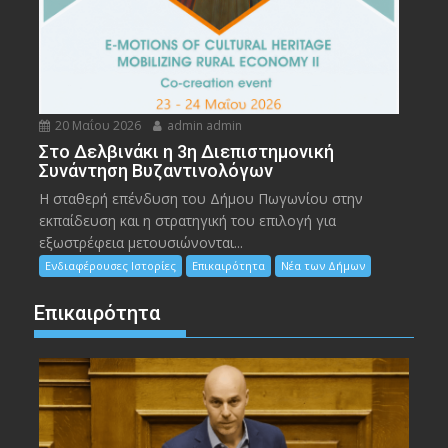
20 Μαΐου 2026
admin admin
Στο Δελβινάκι η 3η Διεπιστημονική
Συνάντηση Βυζαντινολόγων
Η σταθερή επένδυση του Δήμου Πωγωνίου στην
εκπαίδευση και η στρατηγική του επιλογή για
εξωστρέφεια μετουσιώνονται...
Ενδιαφέρουσες Ιστορίες
Επικαιρότητα
Νέα των Δήμων
Επικαιρότητα