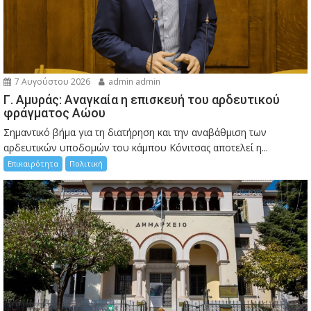
7 Αυγούστου 2026
admin admin
Γ. Αμυράς: Αναγκαία η επισκευή του αρδευτικού
φράγματος Αώου
Σημαντικό βήμα για τη διατήρηση και την αναβάθμιση των
αρδευτικών υποδομών του κάμπου Κόνιτσας αποτελεί η...
Επικαιρότητα
Πολιτική