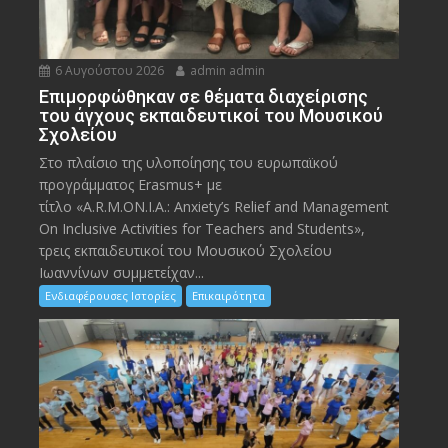
6 Αυγούστου 2026
admin admin
Eπιμορφώθηκαν σε θέματα διαχείρισης
του άγχους εκπαιδευτικοί του Μουσικού
Σχολείου
Στο πλαίσιο της υλοποίησης του ευρωπαϊκού
προγράμματος Erasmus+ με
τίτλο «A.R.M.ON.I.A.: Anxiety’s Relief and Management
On Inclusive Activities for Teachers and Students»,
τρεις εκπαιδευτικοί του Μουσικού Σχολείου
Ιωαννίνων συμμετείχαν...
Ενδιαφέρουσες Ιστορίες
Επικαιρότητα