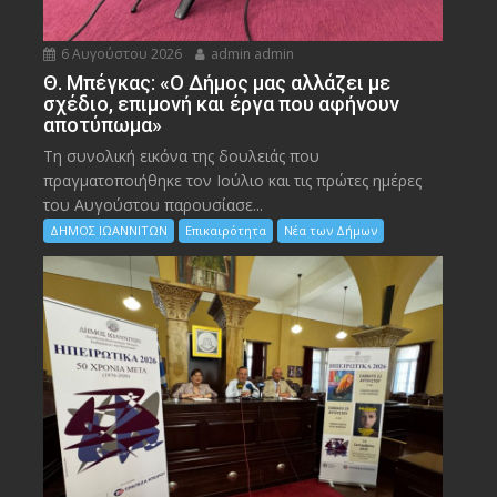
6 Αυγούστου 2026
admin admin
Θ. Μπέγκας: «Ο Δήμος μας αλλάζει με
σχέδιο, επιμονή και έργα που αφήνουν
αποτύπωμα»
Τη συνολική εικόνα της δουλειάς που
πραγματοποιήθηκε τον Ιούλιο και τις πρώτες ημέρες
του Αυγούστου παρουσίασε...
ΔΗΜΟΣ ΙΩΑΝΝΙΤΩΝ
Επικαιρότητα
Νέα των Δήμων