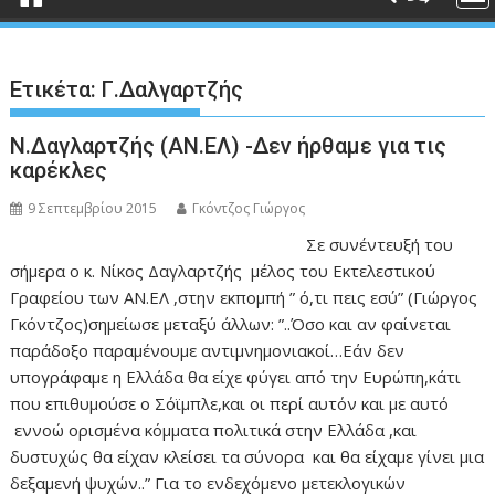
Ετικέτα:
Γ.Δαλγαρτζής
Ν.Δαγλαρτζής (ΑΝ.ΕΛ) -Δεν ήρθαμε για τις
καρέκλες
9 Σεπτεμβρίου 2015
Γκόντζος Γιώργος
Σε συνέντευξή του
σήμερα ο κ. Νίκος Δαγλαρτζής μέλος του Εκτελεστικού
Γραφείου των ΑΝ.ΕΛ ,στην εκπομπή ” ό,τι πεις εσύ” (Γιώργος
Γκόντζος)σημείωσε μεταξύ άλλων: ”..Όσο και αν φαίνεται
παράδοξο παραμένουμε αντιμνημονιακοί…Εάν δεν
υπογράφαμε η Ελλάδα θα είχε φύγει από την Ευρώπη,κάτι
που επιθυμούσε ο Σόϊμπλε,και οι περί αυτόν και με αυτό
εννοώ ορισμένα κόμματα πολιτικά στην Ελλάδα ,και
δυστυχώς θα είχαν κλείσει τα σύνορα και θα είχαμε γίνει μια
δεξαμενή ψυχών..” Για το ενδεχόμενο μετεκλογικών