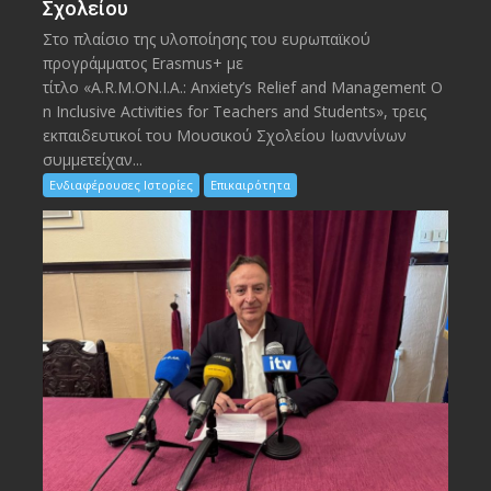
Σχολείου
Στο πλαίσιο της υλοποίησης του ευρωπαϊκού
προγράμματος Erasmus+ με
τίτλο «A.R.M.ON.I.A.: Anxiety’s Relief and Management O
n Inclusive Activities for Teachers and Students», τρεις
εκπαιδευτικοί του Μουσικού Σχολείου Ιωαννίνων
συμμετείχαν...
Ενδιαφέρουσες Ιστορίες
Επικαιρότητα