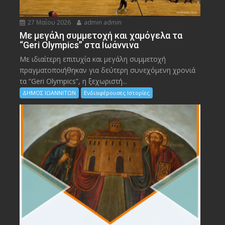
27 Μαΐου 2026
admin admin
Με μεγάλη συμμετοχή και χαμόγελα τα
“Geri Olympics” στα Ιωάννινα
Με ιδιαίτερη επιτυχία και μεγάλη συμμετοχή
πραγματοποιήθηκαν για δεύτερη συνεχόμενη χρονιά
τα “Geri Olympics”, η ξεχωριστή...
ΔΗΜΟΣ ΙΩΑΝΝΙΤΩΝ
Ενδιαφέρουσες Ιστορίες