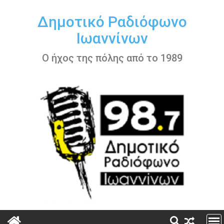
Περάστε
στο
Δημοτικό Ραδιόφωνο
περιεχόμενο
Ιωαννίνων
Ο ήχος της πόλης από το 1989