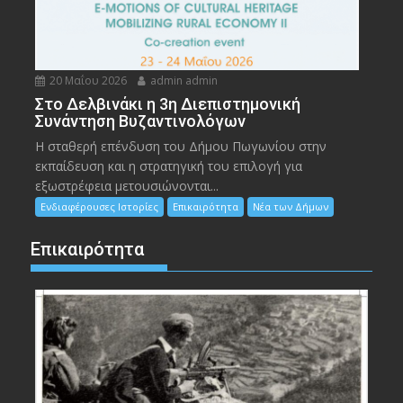
20 Μαΐου 2026
admin admin
Στο Δελβινάκι η 3η Διεπιστημονική
Συνάντηση Βυζαντινολόγων
Η σταθερή επένδυση του Δήμου Πωγωνίου στην
εκπαίδευση και η στρατηγική του επιλογή για
εξωστρέφεια μετουσιώνονται...
Ενδιαφέρουσες Ιστορίες
Επικαιρότητα
Νέα των Δήμων
Επικαιρότητα