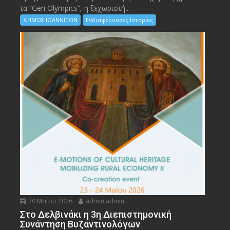
τα “Geri Olympics”, η ξεχωριστή...
ΔΗΜΟΣ ΙΩΑΝΝΙΤΩΝ
Ενδιαφέρουσες Ιστορίες
20 Μαΐου 2026
admin admin
Στο Δελβινάκι η 3η Διεπιστημονική
Συνάντηση Βυζαντινολόγων