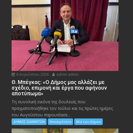
6 Αυγούστου 2026
admin admin
Θ. Μπέγκας: «Ο Δήμος μας αλλάζει με
σχέδιο, επιμονή και έργα που αφήνουν
αποτύπωμα»
Τη συνολική εικόνα της δουλειάς που
πραγματοποιήθηκε τον Ιούλιο και τις πρώτες ημέρες
του Αυγούστου παρουσίασε...
ΔΗΜΟΣ ΙΩΑΝΝΙΤΩΝ
Επικαιρότητα
Νέα των Δήμων