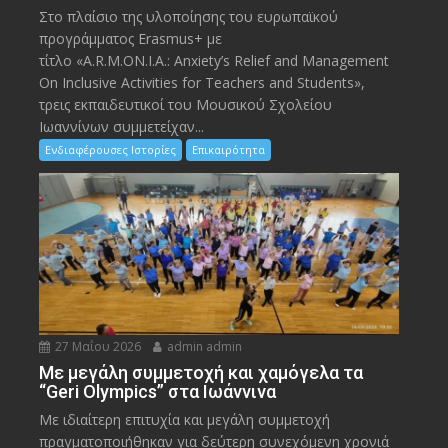
Στο πλαίσιο της υλοποίησης του ευρωπαϊκού
προγράμματος Erasmus+ με
τίτλο «A.R.M.ON.I.A.: Anxiety’s Relief and Management
On Inclusive Activities for Teachers and Students»,
τρεις εκπαιδευτικοί του Μουσικού Σχολείου
Ιωαννίνων συμμετείχαν...
Ενδιαφέρουσες Ιστορίες
Επικαιρότητα
27 Μαΐου 2026
admin admin
Με μεγάλη συμμετοχή και χαμόγελα τα
“Geri Olympics” στα Ιωάννινα
Με ιδιαίτερη επιτυχία και μεγάλη συμμετοχή
πραγματοποιήθηκαν για δεύτερη συνεχόμενη χρονιά