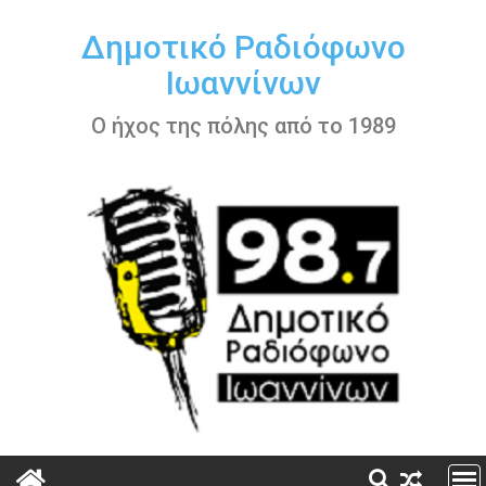
Περάστε
στο
Δημοτικό Ραδιόφωνο
περιεχόμενο
Ιωαννίνων
Ο ήχος της πόλης από το 1989