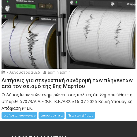
7 Αυγούστου 2026
admin admin
Αιτήσεις για στεγαστική συνδρομή των πληγέντων
από τον σεισμό της 8ης Μαρτίου
Ο Δήμος Ιωαννιτών ενημερώνει τους πολίτες ότι δημοσιεύθηκε η
υπ’ αριθ. 57073/Δ.Α.Ε.Φ.Κ.-Κ.Ε./Α325/16-07-2026 Κοινή Υπουργική
Απόφαση (ΦΕΚ...
Ειδήσεις Ιωαννίνων
Επικαιρότητα
Νέα των Δήμων