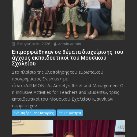
6 Αυγούστου 2026
admin admin
Eπιμορφώθηκαν σε θέματα διαχείρισης του
άγχους εκπαιδευτικοί του Μουσικού
Σχολείου
Στο πλαίσιο της υλοποίησης του ευρωπαϊκού
προγράμματος Erasmus+ με
τίτλο «A.R.M.ON.I.A.: Anxiety’s Relief and Management O
n Inclusive Activities for Teachers and Students», τρεις
εκπαιδευτικοί του Μουσικού Σχολείου Ιωαννίνων
συμμετείχαν...
Ενδιαφέρουσες Ιστορίες
Επικαιρότητα