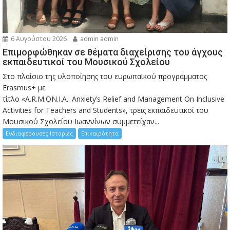
6 Αυγούστου 2026
admin admin
Eπιμορφώθηκαν σε θέματα διαχείρισης του άγχους
εκπαιδευτικοί του Μουσικού Σχολείου
Στο πλαίσιο της υλοποίησης του ευρωπαϊκού προγράμματος
Erasmus+ με
τίτλο «A.R.M.ON.I.A.: Anxiety’s Relief and Management On Inclusive
Activities for Teachers and Students», τρεις εκπαιδευτικοί του
Μουσικού Σχολείου Ιωαννίνων συμμετείχαν...
Ενδιαφέρουσες Ιστορίες
Επικαιρότητα