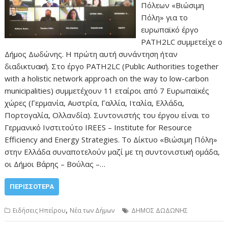
Πόλεων «Βιώσιμη
Πόλη» για το
ευρωπαϊκό έργο
PATH2LC συμμετείχε ο
Δήμος Δωδώνης. Η πρώτη αυτή συνάντηση ήταν
διαδικτυακή. Στο έργο PATH2LC (Public Authorities together
with a holistic network approach on the way to low-carbon
municipalities) συμμετέχουν 11 εταίροι από 7 Ευρωπαϊκές
χώρες (Γερμανία, Αυστρία, Γαλλία, Ιταλία, Ελλάδα,
Πορτογαλία, Ολλανδία). Συντονιστής του έργου είναι το
Γερμανικό Ινστιτούτο IREES – Institute for Resource
Efficiency and Energy Strategies. Το Δίκτυο «Βιώσιμη Πόλη»
στην Ελλάδα συναποτελούν μαζί με τη συντονιστική ομάδα,
οι Δήμοι Βάρης – Βούλας –…
ΠΕΡΙΣΣΌΤΕΡΑ
,
Ειδήσεις Ηπείρου
Νέα των Δήμων
ΔΗΜΟΣ ΔΩΔΩΝΗΣ