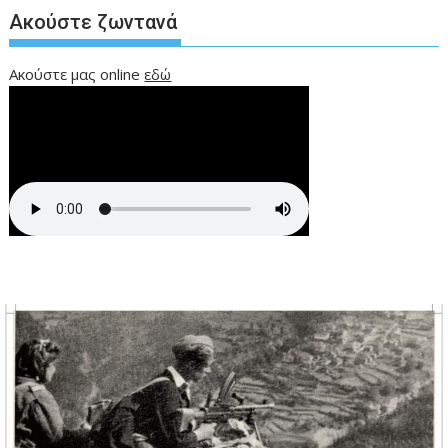
Ακούστε ζωντανά
Ακούστε μας online
εδώ