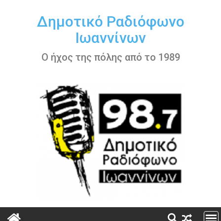
Περάστε
στο
Δημοτικό Ραδιόφωνο
περιεχόμενο
Ιωαννίνων
Ο ήχος της πόλης από το 1989