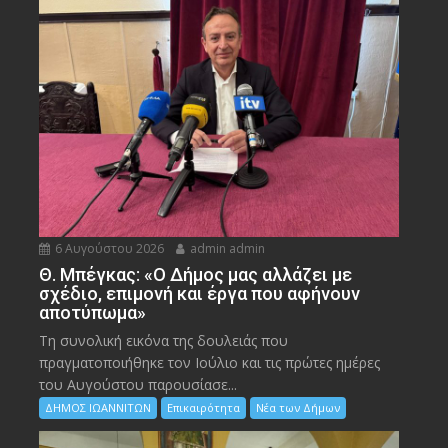
6 Αυγούστου 2026
admin admin
Θ. Μπέγκας: «Ο Δήμος μας αλλάζει με
σχέδιο, επιμονή και έργα που αφήνουν
αποτύπωμα»
Τη συνολική εικόνα της δουλειάς που
πραγματοποιήθηκε τον Ιούλιο και τις πρώτες ημέρες
του Αυγούστου παρουσίασε...
ΔΗΜΟΣ ΙΩΑΝΝΙΤΩΝ
Επικαιρότητα
Νέα των Δήμων