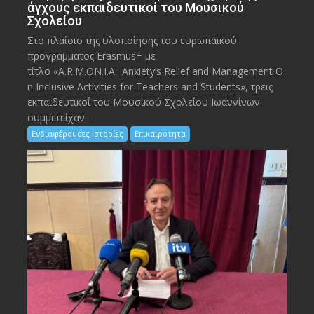
άγχους εκπαιδευτικοί του Μουσικού
Σχολείου
Στο πλαίσιο της υλοποίησης του ευρωπαϊκού
προγράμματος Erasmus+ με
τίτλο «A.R.M.ON.I.A.: Anxiety’s Relief and Management O
n Inclusive Activities for Teachers and Students», τρεις
εκπαιδευτικοί του Μουσικού Σχολείου Ιωαννίνων
συμμετείχαν...
Ενδιαφέρουσες Ιστορίες
Επικαιρότητα