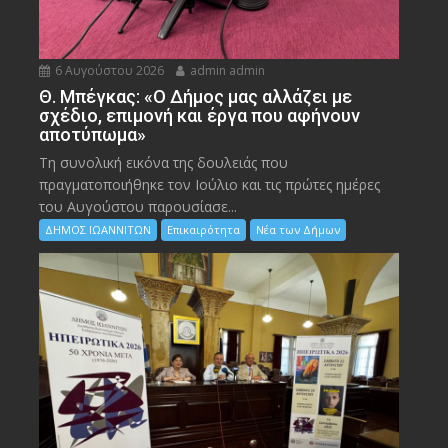
6 Αυγούστου 2026
admin admin
Θ. Μπέγκας: «Ο Δήμος μας αλλάζει με
σχέδιο, επιμονή και έργα που αφήνουν
αποτύπωμα»
Τη συνολική εικόνα της δουλειάς που
πραγματοποιήθηκε τον Ιούλιο και τις πρώτες ημέρες
του Αυγούστου παρουσίασε...
ΔΗΜΟΣ ΙΩΑΝΝΙΤΩΝ
Επικαιρότητα
Νέα των Δήμων