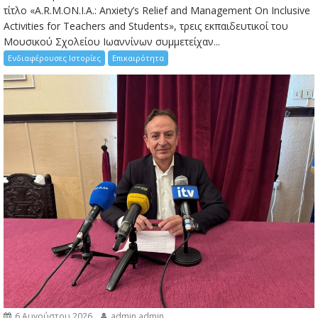
τίτλο «A.R.M.ON.I.A.: Anxiety’s Relief and Management On Inclusive
Activities for Teachers and Students», τρεις εκπαιδευτικοί του
Μουσικού Σχολείου Ιωαννίνων συμμετείχαν...
Ενδιαφέρουσες Ιστορίες
Επικαιρότητα
6 Αυγούστου 2026
admin admin