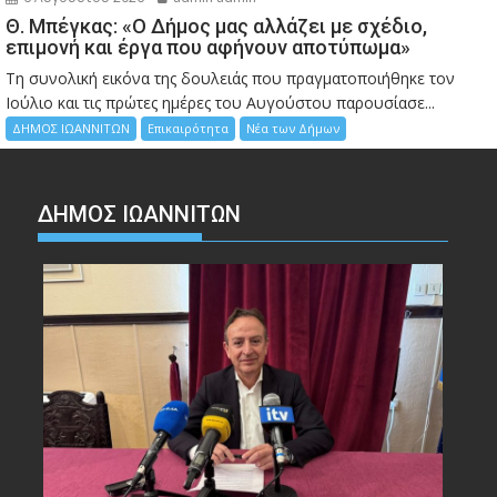
Θ. Μπέγκας: «Ο Δήμος μας αλλάζει με σχέδιο,
επιμονή και έργα που αφήνουν αποτύπωμα»
Τη συνολική εικόνα της δουλειάς που πραγματοποιήθηκε τον
Ιούλιο και τις πρώτες ημέρες του Αυγούστου παρουσίασε...
ΔΗΜΟΣ ΙΩΑΝΝΙΤΩΝ
Επικαιρότητα
Νέα των Δήμων
ΔΗΜΟΣ ΙΩΑΝΝΙΤΩΝ