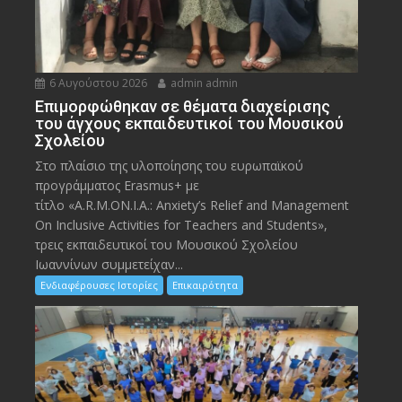
6 Αυγούστου 2026
admin admin
Eπιμορφώθηκαν σε θέματα διαχείρισης
του άγχους εκπαιδευτικοί του Μουσικού
Σχολείου
Στο πλαίσιο της υλοποίησης του ευρωπαϊκού
προγράμματος Erasmus+ με
τίτλο «A.R.M.ON.I.A.: Anxiety’s Relief and Management
On Inclusive Activities for Teachers and Students»,
τρεις εκπαιδευτικοί του Μουσικού Σχολείου
Ιωαννίνων συμμετείχαν...
Ενδιαφέρουσες Ιστορίες
Επικαιρότητα