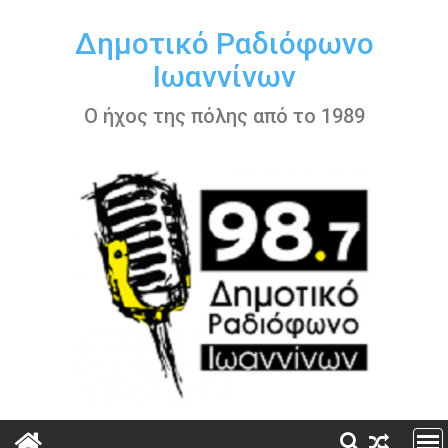
Περάστε
στο
Δημοτικό Ραδιόφωνο
περιεχόμενο
Ιωαννίνων
Ο ήχος της πόλης από το 1989