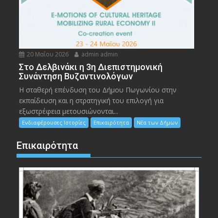
20 Μαΐου 2026
admin admin
Στο Δελβινάκι η 3η Διεπιστημονική
Συνάντηση Βυζαντινολόγων
Η σταθερή επένδυση του Δήμου Πωγωνίου στην
εκπαίδευση και η στρατηγική του επιλογή για
εξωστρέφεια μετουσιώνονται...
Ενδιαφέρουσες Ιστορίες
Επικαιρότητα
Νέα των Δήμων
Επικαιρότητα