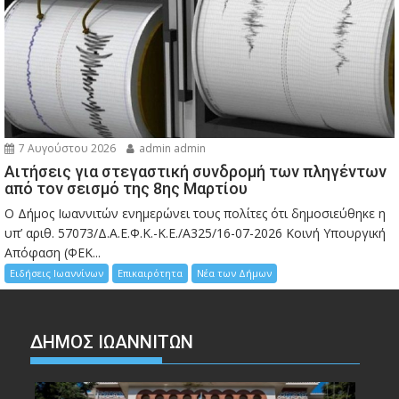
7 Αυγούστου 2026
admin admin
Αιτήσεις για στεγαστική συνδρομή των πληγέντων
από τον σεισμό της 8ης Μαρτίου
Ο Δήμος Ιωαννιτών ενημερώνει τους πολίτες ότι δημοσιεύθηκε η
υπ’ αριθ. 57073/Δ.Α.Ε.Φ.Κ.-Κ.Ε./Α325/16-07-2026 Κοινή Υπουργική
Απόφαση (ΦΕΚ...
Ειδήσεις Ιωαννίνων
Επικαιρότητα
Νέα των Δήμων
ΔΗΜΟΣ ΙΩΑΝΝΙΤΩΝ