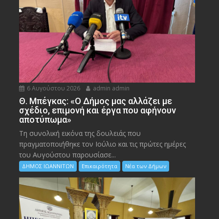
6 Αυγούστου 2026
admin admin
Θ. Μπέγκας: «Ο Δήμος μας αλλάζει με
σχέδιο, επιμονή και έργα που αφήνουν
αποτύπωμα»
Τη συνολική εικόνα της δουλειάς που
πραγματοποιήθηκε τον Ιούλιο και τις πρώτες ημέρες
του Αυγούστου παρουσίασε...
ΔΗΜΟΣ ΙΩΑΝΝΙΤΩΝ
Επικαιρότητα
Νέα των Δήμων