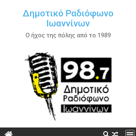
Περάστε
στο
Δημοτικό Ραδιόφωνο
περιεχόμενο
Ιωαννίνων
Ο ήχος της πόλης από το 1989