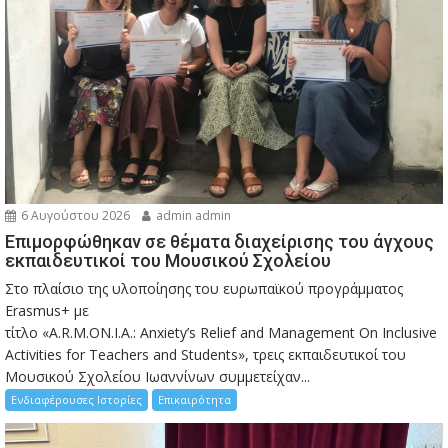
6 Αυγούστου 2026
admin admin
Eπιμορφώθηκαν σε θέματα διαχείρισης του άγχους
εκπαιδευτικοί του Μουσικού Σχολείου
Στο πλαίσιο της υλοποίησης του ευρωπαϊκού προγράμματος
Erasmus+ με
τίτλο «A.R.M.ON.I.A.: Anxiety’s Relief and Management On Inclusive
Activities for Teachers and Students», τρεις εκπαιδευτικοί του
Μουσικού Σχολείου Ιωαννίνων συμμετείχαν...
Ενδιαφέρουσες Ιστορίες
Επικαιρότητα