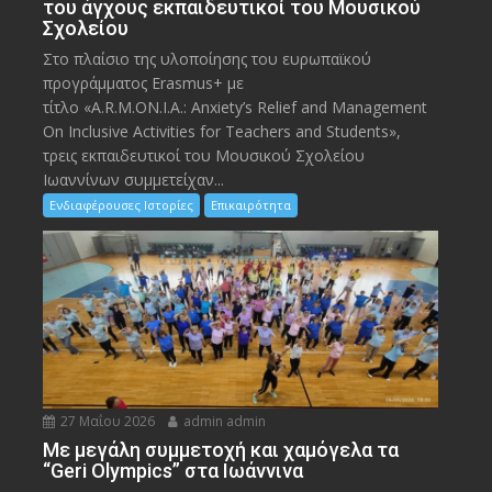
του άγχους εκπαιδευτικοί του Μουσικού
Σχολείου
Στο πλαίσιο της υλοποίησης του ευρωπαϊκού
προγράμματος Erasmus+ με
τίτλο «A.R.M.ON.I.A.: Anxiety’s Relief and Management
On Inclusive Activities for Teachers and Students»,
τρεις εκπαιδευτικοί του Μουσικού Σχολείου
Ιωαννίνων συμμετείχαν...
Ενδιαφέρουσες Ιστορίες
Επικαιρότητα
27 Μαΐου 2026
admin admin
Με μεγάλη συμμετοχή και χαμόγελα τα
“Geri Olympics” στα Ιωάννινα