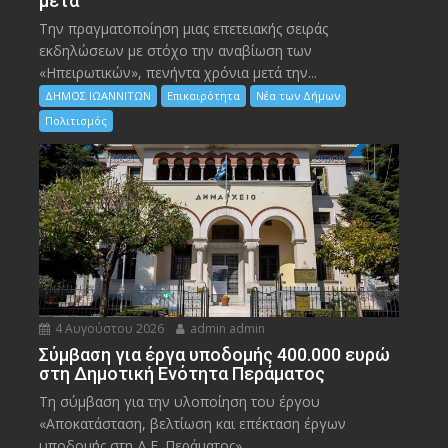
μετά
Την πραγματοποίηση μιας επετειακής σειράς
εκδηλώσεων με στόχο την αναβίωση των
«Ηπειρωτικών», πενήντα χρόνια μετά την...
ΔΗΜΟΣ ΙΩΑΝΝΙΤΩΝ
Επικαιρότητα
Νέα των Δήμων
Πολιτισμός
4 Αυγούστου 2026
admin admin
Σύμβαση για έργα υποδομής 400.000 ευρώ
στη Δημοτική Ενότητα Περάματος
Τη σύμβαση για την υλοποίηση του έργου
«Αποκατάσταση, βελτίωση και επέκταση έργων
υποδομής στη Δ.Ε. Περάματος»,...