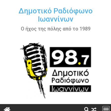
Περάστε
στο
Δημοτικό Ραδιόφωνο
περιεχόμενο
Ιωαννίνων
Ο ήχος της πόλης από το 1989