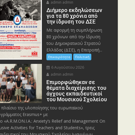
admin admin
Διήμερο εκδηλώσεων
για τα 80 χρόνια από
την ίδρυση του ΔΣΕ
Με αφορμή τη συμπλήρωση
80 χρόνων από την ίδρυση
του Δημοκρατικού Στρατού
Ελλάδας (ΔΣΕ), η Επιτροπή...
Επικαιρότητα
Πολιτική
6 Αυγούστου 2026
admin admin
Eπιμορφώθηκαν σε
θέματα διαχείρισης του
άγχους εκπαιδευτικοί
του Μουσικού Σχολείου
 πλαίσιο της υλοποίησης του ευρωπαϊκού
γράμματος Erasmus+ με
λο «A.R.M.ON.I.A.: Anxiety’s Relief and Management On
lusive Activities for Teachers and Students», τρεις
αιδευτικοί του Μουσικού Σχολείου Ιωαννίνων