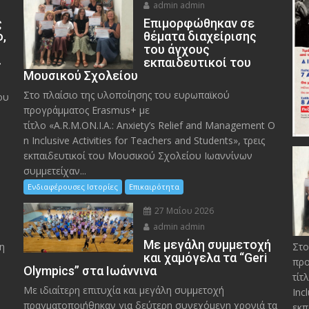
admin admin
ς
Eπιμορφώθηκαν σε
ο,
θέματα διαχείρισης
του άγχους
»
εκπαιδευτικοί του
Μουσικού Σχολείου
Στο πλαίσιο της υλοποίησης του ευρωπαϊκού
ου
προγράμματος Erasmus+ με
τίτλο «A.R.M.ON.I.A.: Anxiety’s Relief and Management O
n Inclusive Activities for Teachers and Students», τρεις
εκπαιδευτικοί του Μουσικού Σχολείου Ιωαννίνων
συμμετείχαν...
Ενδιαφέρουσες Ιστορίες
Επικαιρότητα
27 Μαΐου 2026
admin admin
Με μεγάλη συμμετοχή
η
Στο
και χαμόγελα τα “Geri
προ
Olympics” στα Ιωάννινα
τίτ
Με ιδιαίτερη επιτυχία και μεγάλη συμμετοχή
Inc
πραγματοποιήθηκαν για δεύτερη συνεχόμενη χρονιά τα
εκπ