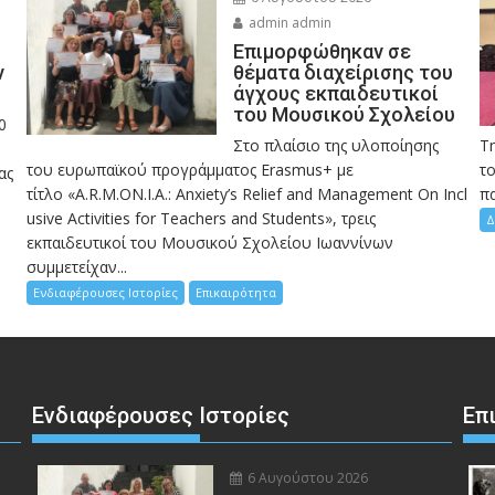
admin admin
Eπιμορφώθηκαν σε
ν
θέματα διαχείρισης του
άγχους εκπαιδευτικοί
του Μουσικού Σχολείου
0
Στο πλαίσιο της υλοποίησης
Τ
του ευρωπαϊκού προγράμματος Erasmus+ με
το
ας
τίτλο «A.R.M.ON.I.A.: Anxiety’s Relief and Management On Incl
πα
usive Activities for Teachers and Students», τρεις
Δ
εκπαιδευτικοί του Μουσικού Σχολείου Ιωαννίνων
συμμετείχαν...
Ενδιαφέρουσες Ιστορίες
Επικαιρότητα
Ενδιαφέρουσες Ιστορίες
Επ
6 Αυγούστου 2026