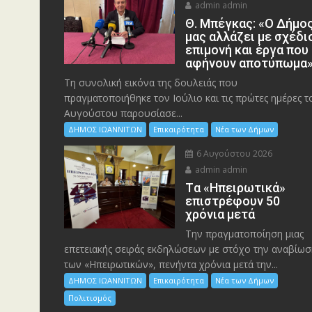
admin admin
Θ. Μπέγκας: «Ο Δήμο
μας αλλάζει με σχέδι
επιμονή και έργα που
αφήνουν αποτύπωμα
Τη συνολική εικόνα της δουλειάς που
πραγματοποιήθηκε τον Ιούλιο και τις πρώτες ημέρες τ
Αυγούστου παρουσίασε...
ΔΗΜΟΣ ΙΩΑΝΝΙΤΩΝ
Επικαιρότητα
Νέα των Δήμων
6 Αυγούστου 2026
admin admin
Tα «Ηπειρωτικά»
επιστρέφουν 50
χρόνια μετά
Την πραγματοποίηση μιας
επετειακής σειράς εκδηλώσεων με στόχο την αναβίωσ
των «Ηπειρωτικών», πενήντα χρόνια μετά την...
ΔΗΜΟΣ ΙΩΑΝΝΙΤΩΝ
Επικαιρότητα
Νέα των Δήμων
Πολιτισμός