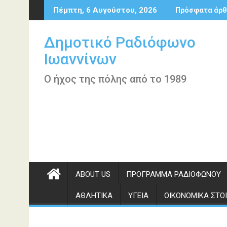
Περάστε
Πέμπτη, 6 Αυγούστου, 2026
Πρόσφατα άρθ
στο
περιεχόμενο
Δημοτικό Ραδιόφωνο
Ιωαννίνων
Ο ήχος της πόλης από το 1989
ABOUT US
ΠΡΌΓΡΑΜΜΑ ΡΑΔΙΟΦΏΝΟΥ
ΑΘΛΗΤΙΚΆ
ΥΓΕΊΑ
ΟΙΚΟΝΟΜΙΚΆ ΣΤΟΙ