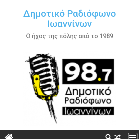
Περάστε
στο
Δημοτικό Ραδιόφωνο
περιεχόμενο
Ιωαννίνων
Ο ήχος της πόλης από το 1989