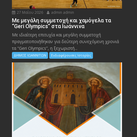
27 Μαΐου 2026
admin admin
Με μεγάλη συμμετοχή και χαμόγελα τα
“Geri Olympics” στα Ιωάννινα
Με ιδιαίτερη επιτυχία και μεγάλη συμμετοχή
πραγματοποιήθηκαν για δεύτερη συνεχόμενη χρονιά
τα “Geri Olympics”, η ξεχωριστή...
ΔΗΜΟΣ ΙΩΑΝΝΙΤΩΝ
Ενδιαφέρουσες Ιστορίες