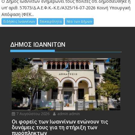
Ο Δήμος Ιωαννιτών ενημερώνει τους πολίτες ότι δημοσιεύθηκε η
υπ’ αριθ. 57073/Δ.Α.Ε.Φ.Κ.-Κ.Ε./Α325/16-07-2026 Κοινή Υπουργική
Απόφαση (ΦΕΚ...
Ειδήσεις Ιωαννίνων
Επικαιρότητα
Νέα των Δήμων
ΔΗΜΟΣ ΙΩΑΝΝΙΤΩΝ
7 Αυγούστου 2026
admin admin
Οι φορείς των Ιωαννίνων ενώνουν τις
δυνάμεις τους για τη στήριξη των
πυρόπληκτων