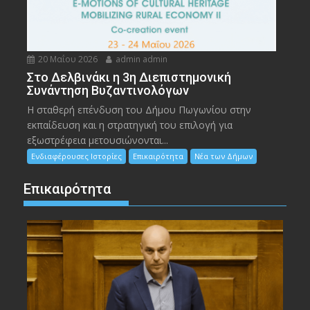
20 Μαΐου 2026
admin admin
Στο Δελβινάκι η 3η Διεπιστημονική
Συνάντηση Βυζαντινολόγων
Η σταθερή επένδυση του Δήμου Πωγωνίου στην
εκπαίδευση και η στρατηγική του επιλογή για
εξωστρέφεια μετουσιώνονται...
Ενδιαφέρουσες Ιστορίες
Επικαιρότητα
Νέα των Δήμων
Επικαιρότητα