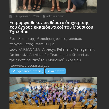
6 Αυγούστου 2026
admin admin
Eπιμορφώθηκαν σε θέματα διαχείρισης
του άγχους εκπαιδευτικοί του Μουσικού
Σχολείου
Στο πλαίσιο της υλοποίησης του ευρωπαϊκού
προγράμματος Erasmus+ με
τίτλο «A.R.M.ON.I.A.: Anxiety’s Relief and Management
On Inclusive Activities for Teachers and Students»,
τρεις εκπαιδευτικοί του Μουσικού Σχολείου
Ιωαννίνων συμμετείχαν...
Ενδιαφέρουσες Ιστορίες
Επικαιρότητα