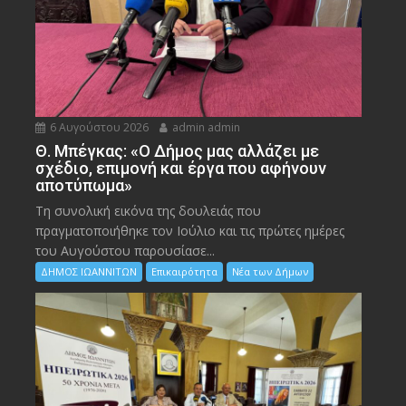
6 Αυγούστου 2026
admin admin
Θ. Μπέγκας: «Ο Δήμος μας αλλάζει με
σχέδιο, επιμονή και έργα που αφήνουν
αποτύπωμα»
Τη συνολική εικόνα της δουλειάς που
πραγματοποιήθηκε τον Ιούλιο και τις πρώτες ημέρες
του Αυγούστου παρουσίασε...
ΔΗΜΟΣ ΙΩΑΝΝΙΤΩΝ
Επικαιρότητα
Νέα των Δήμων