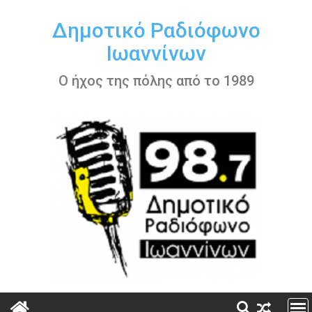
Περάστε
στο
Δημοτικό Ραδιόφωνο
περιεχόμενο
Ιωαννίνων
Ο ήχος της πόλης από το 1989