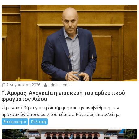
7 Αυγούστου 2026
admin admin
Γ. Αμυράς: Αναγκαία η επισκευή του αρδευτικού
φράγματος Αώου
Σημαντικό βήμα για τη διατήρηση και την αναβάθμιση των
αρδευτικών υποδομών του κάμπου Κόνιτσας αποτελεί η...
Επικαιρότητα
Πολιτική