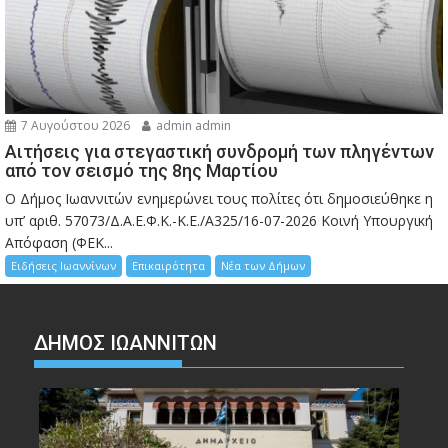
7 Αυγούστου 2026
admin admin
Αιτήσεις για στεγαστική συνδρομή των πληγέντων
από τον σεισμό της 8ης Μαρτίου
Ο Δήμος Ιωαννιτών ενημερώνει τους πολίτες ότι δημοσιεύθηκε η
υπ’ αριθ. 57073/Δ.Α.Ε.Φ.Κ.-Κ.Ε./Α325/16-07-2026 Κοινή Υπουργική
Απόφαση (ΦΕΚ...
Ειδήσεις Ιωαννίνων
Επικαιρότητα
Νέα των Δήμων
ΔΗΜΟΣ ΙΩΑΝΝΙΤΩΝ