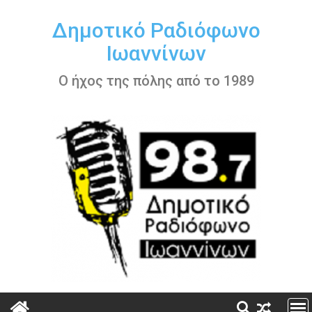
Περάστε
στο
Δημοτικό Ραδιόφωνο
περιεχόμενο
Ιωαννίνων
Ο ήχος της πόλης από το 1989