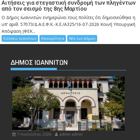
Αιτήσεις για στεγαστική συνδρομή των πληγέντων
από τον σεισμό της 8ης Μαρτίου
Ο Δήμος Ιωαννιτών ενημερώνει τους πολίτες ότι δημοσιεύθηκε η
υπ’ αριθ. 57073/Δ.Α.Ε.Φ.Κ.-Κ.Ε./Α325/16-07-2026 Κοινή Υπουργική
Απόφαση (ΦΕΚ...
Ειδήσεις Ιωαννίνων
Επικαιρότητα
Νέα των Δήμων
ΔΗΜΟΣ ΙΩΑΝΝΙΤΩΝ
7 Αυγούστου 2026
admin admin