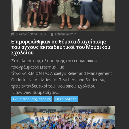
6 Αυγούστου 2026
admin admin
Eπιμορφώθηκαν σε θέματα διαχείρισης
του άγχους εκπαιδευτικοί του Μουσικού
Σχολείου
Στο πλαίσιο της υλοποίησης του ευρωπαϊκού
προγράμματος Erasmus+ με
τίτλο «A.R.M.ON.I.A.: Anxiety’s Relief and Management
On Inclusive Activities for Teachers and Students»,
τρεις εκπαιδευτικοί του Μουσικού Σχολείου
Ιωαννίνων συμμετείχαν...
Ενδιαφέρουσες Ιστορίες
Επικαιρότητα