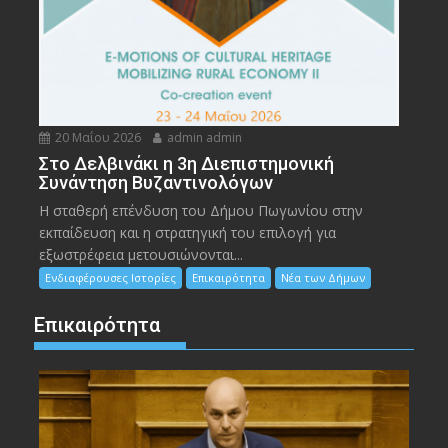
20 Μαΐου 2026
admin admin
Στο Δελβινάκι η 3η Διεπιστημονική
Συνάντηση Βυζαντινολόγων
Η σταθερή επένδυση του Δήμου Πωγωνίου στην
εκπαίδευση και η στρατηγική του επιλογή για
εξωστρέφεια μετουσιώνονται...
Ενδιαφέρουσες Ιστορίες
Επικαιρότητα
Νέα των Δήμων
Επικαιρότητα