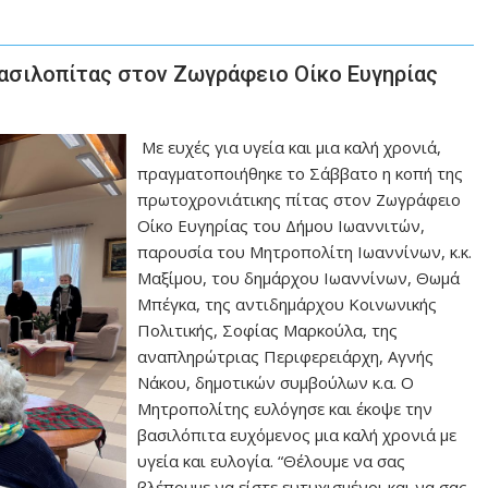
 βασιλοπίτας στον Ζωγράφειο Οίκο Ευγηρίας
Με ευχές για υγεία και μια καλή χρονιά,
πραγματοποιήθηκε το Σάββατο η κοπή της
πρωτοχρονιάτικης πίτας στον Ζωγράφειο
Οίκο Ευγηρίας του Δήμου Ιωαννιτών,
παρουσία του Μητροπολίτη Ιωαννίνων, κ.κ.
Μαξίμου, του δημάρχου Ιωαννίνων, Θωμά
Μπέγκα, της αντιδημάρχου Κοινωνικής
Πολιτικής, Σοφίας Μαρκούλα, της
αναπληρώτριας Περιφερειάρχη, Αγνής
Νάκου, δημοτικών συμβούλων κ.α. Ο
Μητροπολίτης ευλόγησε και έκοψε την
βασιλόπιτα ευχόμενος μια καλή χρονιά με
υγεία και ευλογία. “Θέλουμε να σας
βλέπουμε να είστε ευτυχισμένοι και να σας