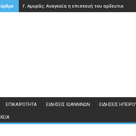
Γ. Αμυράς: Αναγκαία η επισκευή του αρδευτικού 
 άρθρα
ΕΠΙΚΑΙΡΌΤΗΤΑ
ΕΙΔΉΣΕΙΣ ΙΩΑΝΝΊΝΩΝ
ΕΙΔΉΣΕΙΣ ΗΠΕΊΡΟ
ΧΕΊΑ