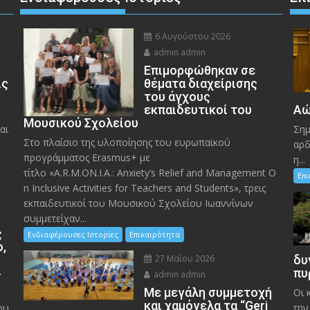
6 Αυγούστου 2026
admin admin
Eπιμορφώθηκαν σε
ις
θέματα διαχείρισης
του άγχους
εκπαιδευτικοί του
Αώ
Μουσικού Σχολείου
αι
Σημ
Στο πλαίσιο της υλοποίησης του ευρωπαϊκού
αρδ
προγράμματος Erasmus+ με
η...
τίτλο «A.R.M.ON.I.A.: Anxiety’s Relief and Management O
Επ
n Inclusive Activities for Teachers and Students», τρεις
εκπαιδευτικοί του Μουσικού Σχολείου Ιωαννίνων
συμμετείχαν...
ς
Ενδιαφέρουσες Ιστορίες
Επικαιρότητα
ο,
27 Μαΐου 2026
δυ
»
πυ
admin admin
Με μεγάλη συμμετοχή
Οι 
και χαμόγελα τα “Geri
ου
την