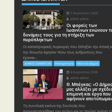
7 Αυγούστου 2026
admin admin
Οι φορείς των
Ιωαννίνων ενώνουν τ
δυνάμεις τους για τη στήριξη των
πυρόπληκτων
Οι καταστροφικές πυρκαγιές που έπληξαν την Αττική κ
την Bοιωτία άφησαν πίσω τους ανθρώπους που
έχασαν...
ΔΗΜΟΣ ΙΩΑΝΝΙΤΩΝ
Επικαιρότητα
Νέα των Δήμων
6 Αυγούστου 2026
admin admin
Θ. Μπέγκας: «Ο Δήμο
μας αλλάζει με σχέδι
επιμονή και έργα που
αφήνουν αποτύπωμα
Τη συνολική εικόνα της δουλειάς που
πραγματοποιήθηκε τον Ιούλιο και τις πρώτες ημέρες τ