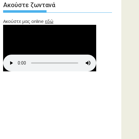
Ακούστε ζωντανά
Ακούστε μας online
εδώ