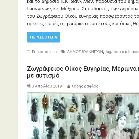
και το Δημόσιο ΙΕΚ Ιωαννίνων, παρουσία του Δήμ
Ιωαννίνων, κ.κ. Μάξιμου. Σπουδαστές των δημόσιω
του Ζωγράφειου Οίκου ευγηρίας προσφέροντάς του
αρκετές φορές στη διάρκεια του έτους και όπως θ
ΠΕΡΙΣΣΌΤΕΡΑ
,
Επικαιρότητα
ΔΗΜΟΣ ΙΩΑΝΝΙΤΩΝ
δημόσιο ιεκ Ιωανν
Ζωγράφειος Οίκος Ευγηρίας, Μέριμνα 
με αυτισμό
3 Απριλίου 2019
Χάρης Δάφλος