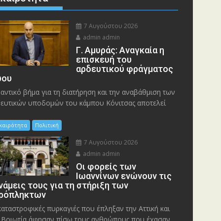
7 Αυγούστου 2026
admin admin
Γ. Αμυράς: Αναγκαία η
επισκευή του
αρδευτικού φράγματος
ου
αντικό βήμα για τη διατήρηση και την αναβάθμιση των
ευτικών υποδομών του κάμπου Κόνιτσας αποτελεί
ικαιρότητα
Πολιτική
7 Αυγούστου 2026
admin admin
Οι φορείς των
Ιωαννίνων ενώνουν τις
νάμεις τους για τη στήριξη των
ρόπληκτων
καταστροφικές πυρκαγιές που έπληξαν την Αττική και
 Bοιωτία άφησαν πίσω τους ανθρώπους που έχασαν...