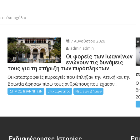
τε ένα σχόλιο
7 Αυγούστου 2026
admin admin
Οι φορείς των Ιωαννίνων
ενώνουν τις δυνάμεις
τους για τη στήριξη των πυρόπληκτων
σ
Οι καταστροφικές πυρκαγιές που έπληξαν την Αττική και την
Ο
Bοιωτία άφησαν πίσω τους ανθρώπους που έχασαν...
δη
ΔΗΜΟΣ ΙΩΑΝΝΙΤΩΝ
Επικαιρότητα
Νέα των Δήμων
2
Ε
Ενδιαφέρουσες Ιστορίες
Επ