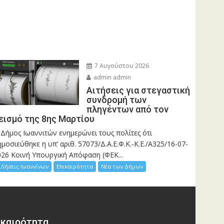
7 Αυγούστου 2026
admin admin
Αιτήσεις για στεγαστική
συνδρομή των
πληγέντων από τον
εισμό της 8ης Μαρτίου
 Δήμος Ιωαννιτών ενημερώνει τους πολίτες ότι
μοσιεύθηκε η υπ’ αριθ. 57073/Δ.Α.Ε.Φ.Κ.-Κ.Ε./Α325/16-07-
026 Κοινή Υπουργική Απόφαση (ΦΕΚ...
ιδήσεις Ιωαννίνων
Επικαιρότητα
Νέα των Δήμων
ικαιρότητα