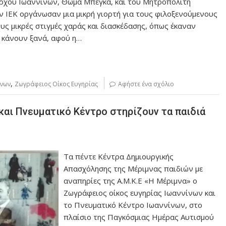
αρχου Ιωαννίνων, Θωμά Μπέγκα, και του Μητροπολίτη
ν ΙΕΚ οργάνωσαν μια μικρή γιορτή για τους φιλοξενούμενους
ς μικρές στιγμές χαράς και διασκέδασης, όπως έκαναν
α κάνουν ξανά, αφού η…
,
ίνων
Ζωγράφειος Οίκος Ευγηρίας
Αφήστε ένα σχόλιο
και Πνευματικό Κέντρο στηρίζουν τα παιδιά
Τα πέντε Κέντρα Δημιουργικής
Απασχόλησης της Μέριμνας παιδιών με
αναπηρίες της Α.Μ.Κ.Ε «Η Μέριμνα» ο
Ζωγράφειος οίκος ευγηρίας Ιωαννίνων και
το Πνευματικό Κέντρο Ιωαννίνων, στο
πλαίσιο της Παγκόσμιας Ημέρας Αυτισμού