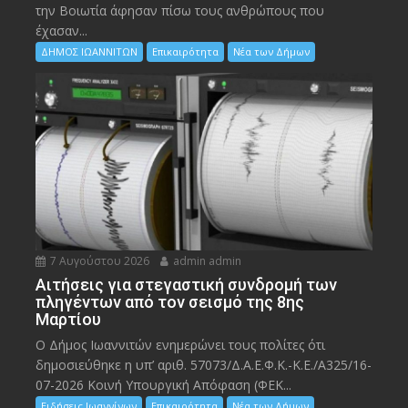
την Bοιωτία άφησαν πίσω τους ανθρώπους που
έχασαν...
ΔΗΜΟΣ ΙΩΑΝΝΙΤΩΝ
Επικαιρότητα
Νέα των Δήμων
7 Αυγούστου 2026
admin admin
Αιτήσεις για στεγαστική συνδρομή των
πληγέντων από τον σεισμό της 8ης
Μαρτίου
Ο Δήμος Ιωαννιτών ενημερώνει τους πολίτες ότι
δημοσιεύθηκε η υπ’ αριθ. 57073/Δ.Α.Ε.Φ.Κ.-Κ.Ε./Α325/16-
07-2026 Κοινή Υπουργική Απόφαση (ΦΕΚ...
Ειδήσεις Ιωαννίνων
Επικαιρότητα
Νέα των Δήμων