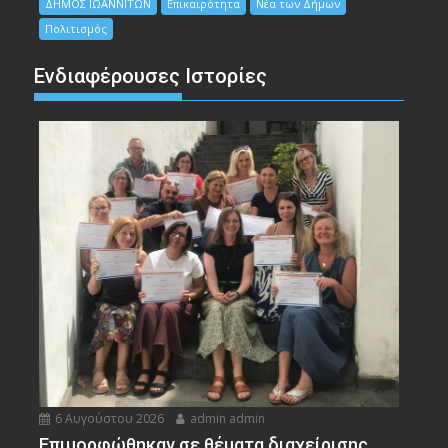
ΔΗΜΟΣ ΙΩΑΝΝΙΤΩΝ
Επικαιρότητα
Νέα των Δήμων
Πολιτισμός
Ενδιαφέρουσες Ιστορίες
6 Αυγούστου 2026
admin admin
Eπιμορφώθηκαν σε θέματα διαχείρισης