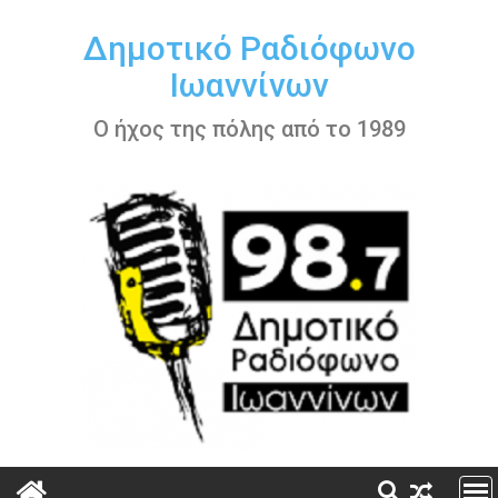
Περάστε
στο
Δημοτικό Ραδιόφωνο
περιεχόμενο
Ιωαννίνων
Ο ήχος της πόλης από το 1989