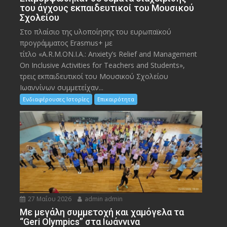
του άγχους εκπαιδευτικοί του Μουσικού
Σχολείου
Στο πλαίσιο της υλοποίησης του ευρωπαϊκού
προγράμματος Erasmus+ με
τίτλο «A.R.M.ON.I.A.: Anxiety’s Relief and Management
On Inclusive Activities for Teachers and Students»,
τρεις εκπαιδευτικοί του Μουσικού Σχολείου
Ιωαννίνων συμμετείχαν...
Ενδιαφέρουσες Ιστορίες
Επικαιρότητα
27 Μαΐου 2026
admin admin
Με μεγάλη συμμετοχή και χαμόγελα τα
“Geri Olympics” στα Ιωάννινα