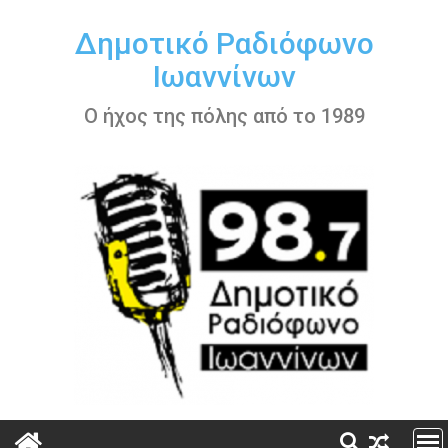
Περάστε
στο
Δημοτικό Ραδιόφωνο
περιεχόμενο
Ιωαννίνων
Ο ήχος της πόλης από το 1989