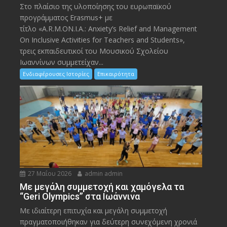
Στο πλαίσιο της υλοποίησης του ευρωπαϊκού
προγράμματος Erasmus+ με
τίτλο «A.R.M.ON.I.A.: Anxiety’s Relief and Management
On Inclusive Activities for Teachers and Students»,
τρεις εκπαιδευτικοί του Μουσικού Σχολείου
Ιωαννίνων συμμετείχαν...
Ενδιαφέρουσες Ιστορίες
Επικαιρότητα
27 Μαΐου 2026
admin admin
Με μεγάλη συμμετοχή και χαμόγελα τα
“Geri Olympics” στα Ιωάννινα
Με ιδιαίτερη επιτυχία και μεγάλη συμμετοχή
πραγματοποιήθηκαν για δεύτερη συνεχόμενη χρονιά