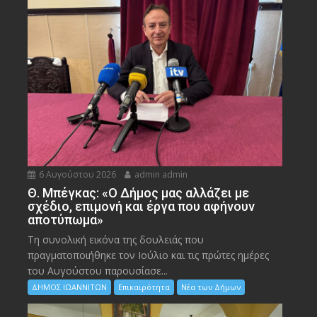
6 Αυγούστου 2026
admin admin
Θ. Μπέγκας: «Ο Δήμος μας αλλάζει με
σχέδιο, επιμονή και έργα που αφήνουν
αποτύπωμα»
Τη συνολική εικόνα της δουλειάς που
πραγματοποιήθηκε τον Ιούλιο και τις πρώτες ημέρες
του Αυγούστου παρουσίασε...
ΔΗΜΟΣ ΙΩΑΝΝΙΤΩΝ
Επικαιρότητα
Νέα των Δήμων