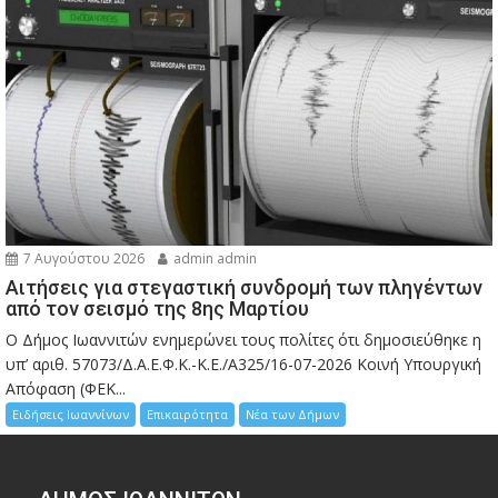
7 Αυγούστου 2026
admin admin
Αιτήσεις για στεγαστική συνδρομή των πληγέντων
από τον σεισμό της 8ης Μαρτίου
Ο Δήμος Ιωαννιτών ενημερώνει τους πολίτες ότι δημοσιεύθηκε η
υπ’ αριθ. 57073/Δ.Α.Ε.Φ.Κ.-Κ.Ε./Α325/16-07-2026 Κοινή Υπουργική
Απόφαση (ΦΕΚ...
Ειδήσεις Ιωαννίνων
Επικαιρότητα
Νέα των Δήμων