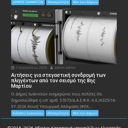
ΔΗΜΟΣ ΙΩΑΝΝΙΤΩΝ
Επικαιρότητα
Νέα των Δήμων
7 Αυγούστου 2026
admin admin
Αιτήσεις για στεγαστική συνδρομή των
πληγέντων από τον σεισμό της 8ης
Μαρτίου
Ο Δήμος Ιωαννιτών ενημερώνει τους πολίτες ότι
δημοσιεύθηκε η υπ’ αριθ. 57073/Δ.Α.Ε.Φ.Κ.-Κ.Ε./Α325/16-
07-2026 Κοινή Υπουργική Απόφαση (ΦΕΚ...
Ειδήσεις Ιωαννίνων
Επικαιρότητα
Νέα των Δήμων
©2018-2026
Alfastar Κατασκευή ιστοσελίδων Αλφαστάρ