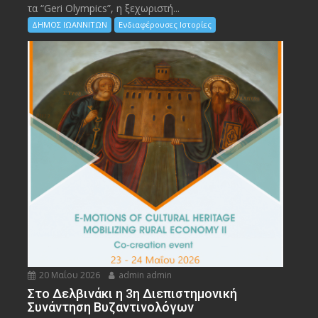
τα “Geri Olympics”, η ξεχωριστή...
ΔΗΜΟΣ ΙΩΑΝΝΙΤΩΝ
Ενδιαφέρουσες Ιστορίες
20 Μαΐου 2026
admin admin
Στο Δελβινάκι η 3η Διεπιστημονική
Συνάντηση Βυζαντινολόγων