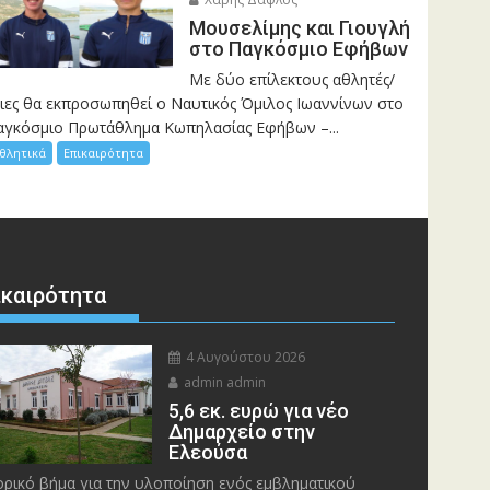
Μουσελίμης και Γιουγλή
στο Παγκόσμιο Εφήβων
Mε δύο επίλεκτους αθλητές/
ριες θα εκπροσωπηθεί ο Ναυτικός Όμιλος Ιωαννίνων στο
αγκόσμιο Πρωτάθλημα Κωπηλασίας Εφήβων –...
θλητικά
Επικαιρότητα
ικαιρότητα
4 Αυγούστου 2026
admin admin
5,6 εκ. ευρώ για νέο
Δημαρχείο στην
Ελεούσα
ορικό βήμα για την υλοποίηση ενός εμβληματικού