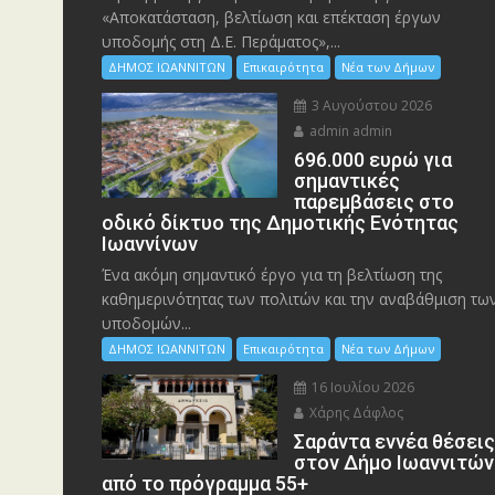
«Αποκατάσταση, βελτίωση και επέκταση έργων
υποδομής στη Δ.Ε. Περάματος»,...
ΔΗΜΟΣ ΙΩΑΝΝΙΤΩΝ
Επικαιρότητα
Νέα των Δήμων
3 Αυγούστου 2026
admin admin
696.000 ευρώ για
σημαντικές
παρεμβάσεις στο
οδικό δίκτυο της Δημοτικής Ενότητας
Ιωαννίνων
Ένα ακόμη σημαντικό έργο για τη βελτίωση της
καθημερινότητας των πολιτών και την αναβάθμιση τω
υποδομών...
ΔΗΜΟΣ ΙΩΑΝΝΙΤΩΝ
Επικαιρότητα
Νέα των Δήμων
16 Ιουλίου 2026
Χάρης Δάφλος
Σαράντα εννέα θέσει
στον Δήμο Ιωαννιτών
από το πρόγραμμα 55+