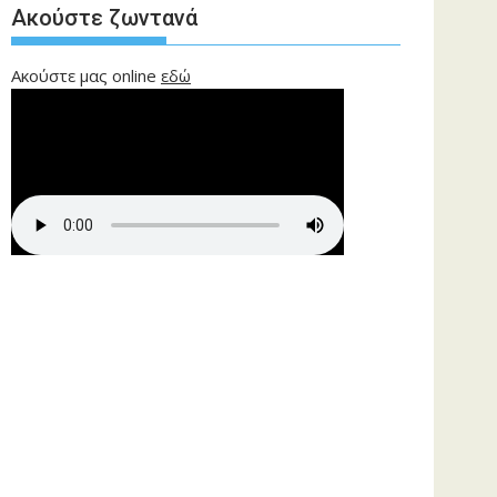
Ακούστε ζωντανά
Ακούστε μας online
εδώ