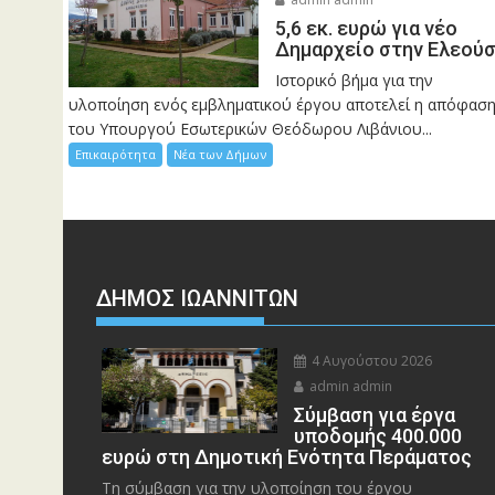
5,6 εκ. ευρώ για νέο
Δημαρχείο στην Ελεού
Ιστορικό βήμα για την
υλοποίηση ενός εμβληματικού έργου αποτελεί η απόφασ
του Υπουργού Εσωτερικών Θεόδωρου Λιβάνιου...
Επικαιρότητα
Νέα των Δήμων
ΔΗΜΟΣ ΙΩΑΝΝΙΤΩΝ
4 Αυγούστου 2026
admin admin
Σύμβαση για έργα
υποδομής 400.000
ευρώ στη Δημοτική Ενότητα Περάματος
Τη σύμβαση για την υλοποίηση του έργου