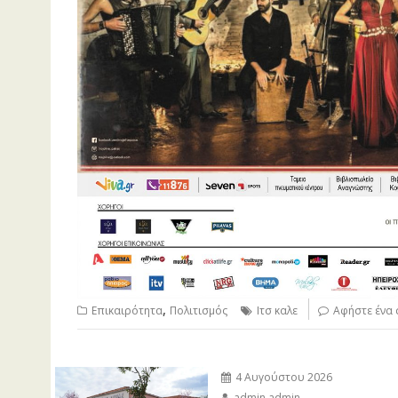
,
Επικαιρότητα
Πολιτισμός
Ιτσ καλε
Αφήστε ένα 
4 Αυγούστου 2026
admin admin