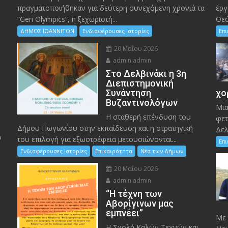
πραγματοποιήθηκαν για δεύτερη συνεχόμενη χρονιά τα
έργ
“Geri Olympics”, η ξεχωριστή...
Θεό
ΔΗΜΟΣ ΙΩΑΝΝΙΤΩΝ
Ενδιαφέρουσες Ιστορίες
Επ
20 Μαΐου 2026
admin admin
Στο Δελβινάκι η 3η
Διεπιστημονική
Συνάντηση
χο
Βυζαντινολόγων
Μια
Η σταθερή επένδυση του
φετ
Δήμου Πωγωνίου στην εκπαίδευση και η στρατηγική
Δελ
ν
του επιλογή για εξωστρέφεια μετουσιώνονται...
Επ
Ενδιαφέρουσες Ιστορίες
Επικαιρότητα
Νέα των Δήμων
20 Μαΐου 2026
admin admin
“Η τέχνη των
ς
Αβορίγινων μας
εμπνέει”
Mε 
Η Σχολή Καλών Τεχνών και