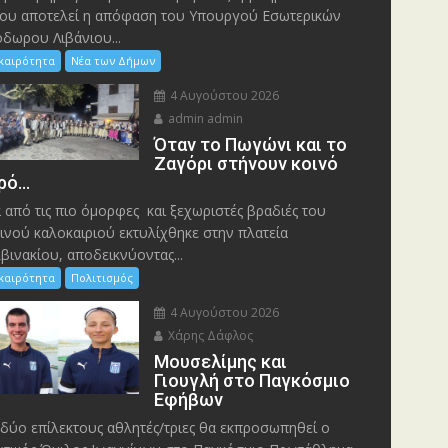
ου αποτελεί η απόφαση του Υπουργού Εσωτερικών
δωρου Λιβάνιου...
ικαιρότητα
Νέα των Δήμων
4 Αυγούστου 2026
admin admin
Όταν το Πωγώνι και το
Ζαγόρι στήνουν κοινό
ρό…
 από τις πιο όμορφες και ξεχωριστές βραδιές του
ινού καλοκαιριού εκτυλίχθηκε στην πλατεία
βινακίου, αποδεικνύοντας...
ικαιρότητα
Πολιτισμός
4 Αυγούστου 2026
Χάρης Δάφλος
Μουσελίμης και
Γιουγλή στο Παγκόσμιο
Εφήβων
δύο επίλεκτους αθλητές/τριες θα εκπροσωπηθεί ο