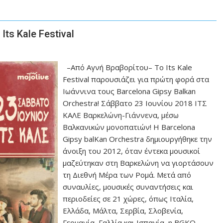
Its Kale Festival
–Από Αγνή Βραβορίτου– Το Its Kale
Festival παρουσιάζει για πρώτη φορά στα
Ιωάννινα τους Barcelona Gipsy Balkan
Orchestra! Σάββατο 23 Ιουνίου 2018 ΙΤΣ
ΚΑΛΕ Βαρκελώνη-Γιάννενα, μέσω
Βαλκανικών μονοπατιών! Η Barcelona
Gipsy balKan Orchestra δημιουργήθηκε την
άνοιξη του 2012, όταν έντεκα μουσικοί
μαζεύτηκαν στη Βαρκελώνη να γιορτάσουν
τη Διεθνή Μέρα των Ρομά. Μετά από
συναυλίες, μουσικές συναντήσεις και
περιοδείες σε 21 χώρες, όπως Ιταλία,
Ελλάδα, Μάλτα, Σερβία, Σλοβενία,
Γερμανία, Γαλλία και Ισπανία, η BGKO