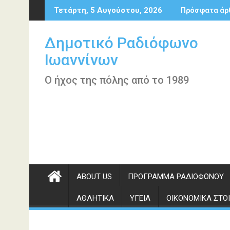
Περάστε
Τετάρτη, 5 Αυγούστου, 2026
Πρόσφατα άρ
στο
περιεχόμενο
Δημοτικό Ραδιόφωνο
Ιωαννίνων
Ο ήχος της πόλης από το 1989
ABOUT US
ΠΡΌΓΡΑΜΜΑ ΡΑΔΙΟΦΏΝΟΥ
ΑΘΛΗΤΙΚΆ
ΥΓΕΊΑ
ΟΙΚΟΝΟΜΙΚΆ ΣΤΟΙ