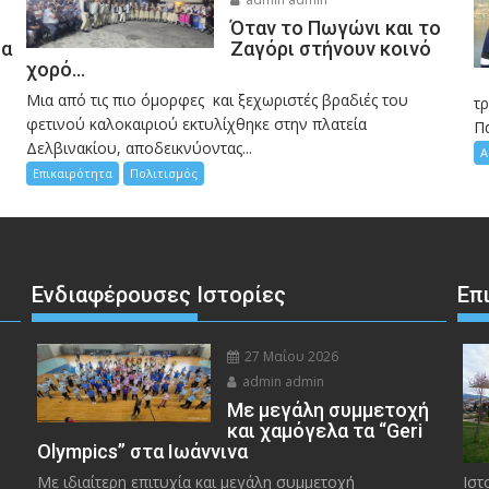
Όταν το Πωγώνι και το
σα
Ζαγόρι στήνουν κοινό
χορό…
Μια από τις πιο όμορφες και ξεχωριστές βραδιές του
η
τ
φετινού καλοκαιριού εκτυλίχθηκε στην πλατεία
Π
Δελβινακίου, αποδεικνύοντας...
Α
Επικαιρότητα
Πολιτισμός
Ενδιαφέρουσες Ιστορίες
Επ
27 Μαΐου 2026
admin admin
Με μεγάλη συμμετοχή
και χαμόγελα τα “Geri
Olympics” στα Ιωάννινα
Με ιδιαίτερη επιτυχία και μεγάλη συμμετοχή
Ιστ