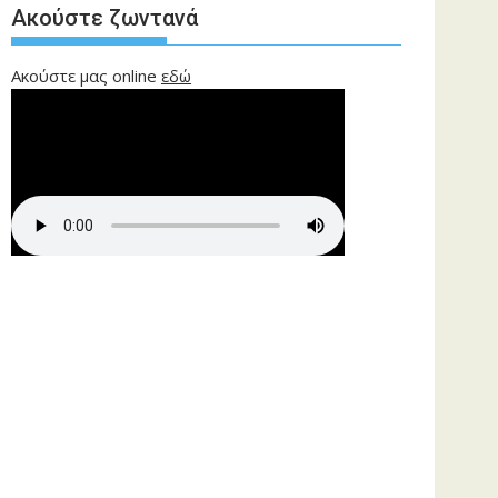
Ακούστε ζωντανά
Ακούστε μας online
εδώ