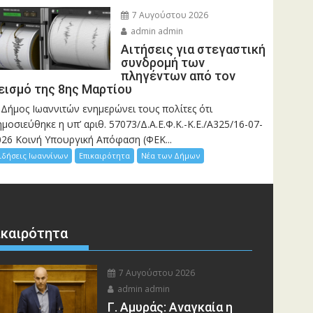
7 Αυγούστου 2026
admin admin
Αιτήσεις για στεγαστική
συνδρομή των
πληγέντων από τον
εισμό της 8ης Μαρτίου
 Δήμος Ιωαννιτών ενημερώνει τους πολίτες ότι
μοσιεύθηκε η υπ’ αριθ. 57073/Δ.Α.Ε.Φ.Κ.-Κ.Ε./Α325/16-07-
026 Κοινή Υπουργική Απόφαση (ΦΕΚ...
ιδήσεις Ιωαννίνων
Επικαιρότητα
Νέα των Δήμων
ικαιρότητα
7 Αυγούστου 2026
admin admin
Γ. Αμυράς: Αναγκαία η