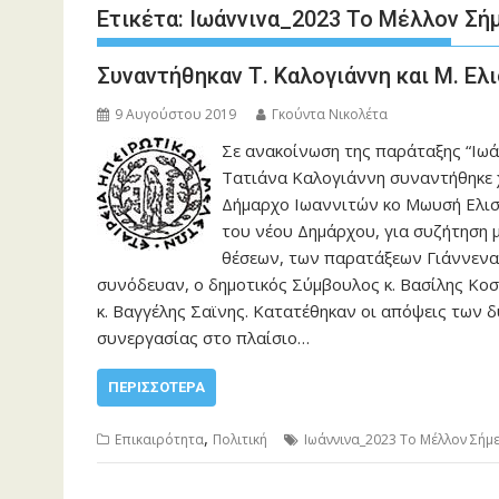
Ετικέτα:
Ιωάννινα_2023 Το Mέλλον Σή
Συναντήθηκαν Τ. Καλογιάννη και Μ. Ελ
9 Αυγούστου 2019
Γκούντα Νικολέτα
Σε ανακοίνωση της παράταξης “Ιωά
Τατιάνα Καλογιάννη συναντήθηκε χ
Δήμαρχο Ιωαννιτών κο Μωυσή Ελισ
του νέου Δημάρχου, για συζήτηση 
θέσεων, των παρατάξεων Γιάννενα
συνόδευαν, ο δημοτικός Σύμβουλος κ. Βασίλης Κο
κ. Βαγγέλης Σαϊνης. Κατατέθηκαν οι απόψεις των 
συνεργασίας στο πλαίσιο…
ΠΕΡΙΣΣΌΤΕΡΑ
,
Επικαιρότητα
Πολιτική
Ιωάννινα_2023 Το Mέλλον Σήμ