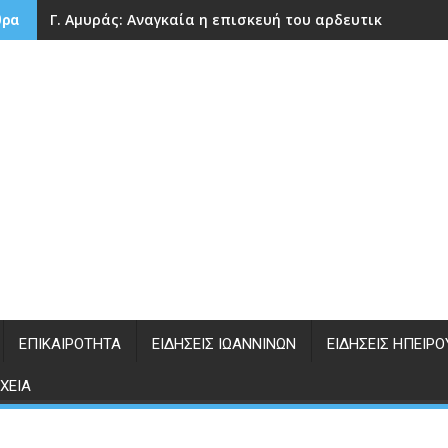
Γ. Αμυράς: Αναγκαία η επισκευή του αρδευτικού φράγ
θρα
ΕΠΙΚΑΙΡΌΤΗΤΑ
ΕΙΔΉΣΕΙΣ ΙΩΑΝΝΊΝΩΝ
ΕΙΔΉΣΕΙΣ ΗΠΕΊΡΟ
ΧΕΊΑ