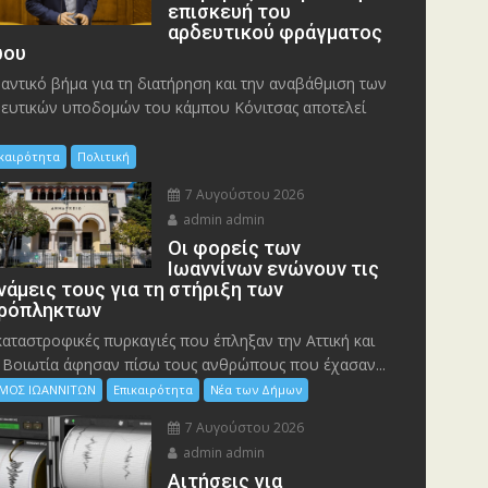
επισκευή του
αρδευτικού φράγματος
ου
αντικό βήμα για τη διατήρηση και την αναβάθμιση των
ευτικών υποδομών του κάμπου Κόνιτσας αποτελεί
ικαιρότητα
Πολιτική
7 Αυγούστου 2026
admin admin
Οι φορείς των
Ιωαννίνων ενώνουν τις
νάμεις τους για τη στήριξη των
ρόπληκτων
καταστροφικές πυρκαγιές που έπληξαν την Αττική και
 Bοιωτία άφησαν πίσω τους ανθρώπους που έχασαν...
ΜΟΣ ΙΩΑΝΝΙΤΩΝ
Επικαιρότητα
Νέα των Δήμων
7 Αυγούστου 2026
admin admin
Αιτήσεις για