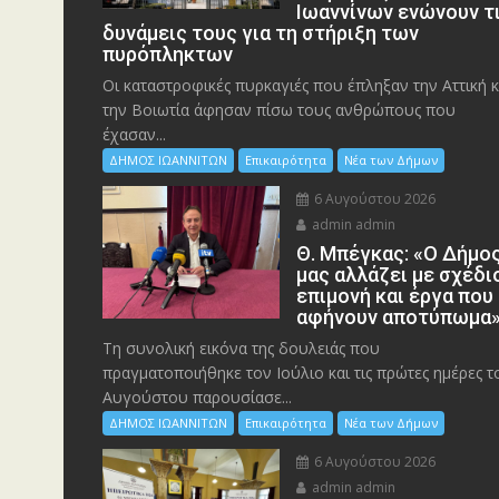
Ιωαννίνων ενώνουν τ
δυνάμεις τους για τη στήριξη των
πυρόπληκτων
Οι καταστροφικές πυρκαγιές που έπληξαν την Αττική κ
την Bοιωτία άφησαν πίσω τους ανθρώπους που
έχασαν...
ΔΗΜΟΣ ΙΩΑΝΝΙΤΩΝ
Επικαιρότητα
Νέα των Δήμων
6 Αυγούστου 2026
admin admin
Θ. Μπέγκας: «Ο Δήμο
μας αλλάζει με σχέδι
επιμονή και έργα που
αφήνουν αποτύπωμα
Τη συνολική εικόνα της δουλειάς που
πραγματοποιήθηκε τον Ιούλιο και τις πρώτες ημέρες τ
Αυγούστου παρουσίασε...
ΔΗΜΟΣ ΙΩΑΝΝΙΤΩΝ
Επικαιρότητα
Νέα των Δήμων
6 Αυγούστου 2026
admin admin