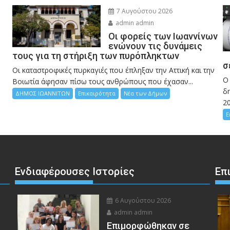
7 Αυγούστου 2026
admin admin
Οι φορείς των Ιωαννίνων
ενώνουν τις δυνάμεις
τους για τη στήριξη των πυρόπληκτων
σ
Οι καταστροφικές πυρκαγιές που έπληξαν την Αττική και την
Ο
Bοιωτία άφησαν πίσω τους ανθρώπους που έχασαν...
δη
ΔΗΜΟΣ ΙΩΑΝΝΙΤΩΝ
Επικαιρότητα
Νέα των Δήμων
2
Ε
Ενδιαφέρουσες Ιστορίες
Επ
6 Αυγούστου 2026
admin admin
Eπιμορφώθηκαν σε