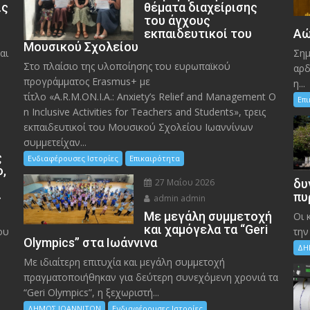
ις
θέματα διαχείρισης
του άγχους
εκπαιδευτικοί του
Αώ
Μουσικού Σχολείου
αι
Σημ
Στο πλαίσιο της υλοποίησης του ευρωπαϊκού
αρδ
προγράμματος Erasmus+ με
η...
τίτλο «A.R.M.ON.I.A.: Anxiety’s Relief and Management O
Επ
n Inclusive Activities for Teachers and Students», τρεις
εκπαιδευτικοί του Μουσικού Σχολείου Ιωαννίνων
συμμετείχαν...
ς
Ενδιαφέρουσες Ιστορίες
Επικαιρότητα
ο,
27 Μαΐου 2026
δυ
»
πυ
admin admin
Με μεγάλη συμμετοχή
Οι 
και χαμόγελα τα “Geri
ου
την
Olympics” στα Ιωάννινα
ΔΗ
Με ιδιαίτερη επιτυχία και μεγάλη συμμετοχή
πραγματοποιήθηκαν για δεύτερη συνεχόμενη χρονιά τα
“Geri Olympics”, η ξεχωριστή...
ΔΗΜΟΣ ΙΩΑΝΝΙΤΩΝ
Ενδιαφέρουσες Ιστορίες