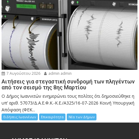
7 Αυγούστου 2026
admin admin
Αιτήσεις για στεγαστική συνδρομή των πληγέντων
από τον σεισμό της 8ης Μαρτίου
Ο Δήμος Ιωαννιτών ενημερώνει τους πολίτες ότι δημοσιεύθηκε η
υπ’ αριθ. 57073/Δ.Α.Ε.Φ.Κ.-Κ.Ε./Α325/16-07-2026 Κοινή Υπουργική
Απόφαση (ΦΕΚ...
Ειδήσεις Ιωαννίνων
Επικαιρότητα
Νέα των Δήμων