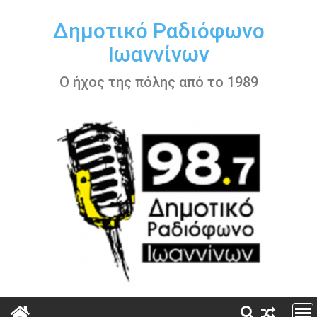
Περάστε
στο
Δημοτικό Ραδιόφωνο
περιεχόμενο
Ιωαννίνων
Ο ήχος της πόλης από το 1989