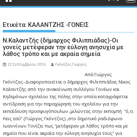
Ετικέτα:
ΚΑΛΑΝΤΖΗΣ -ΓΟΝΕΙΣ
Ν.Καλαντζής (δήμαρχος Φιλιππιάδας)-Οι
γονείς μετέφεραν την εύλογη ανησυχία με
λάθος τρόπο και με ακραία σημεία
22 Σεπτεμβρίου 2016
Γκόντζος Γιώργος
Από:Γιώργος
Γκόντζος–Διαφοροποιείται ο δήμαρχος Φιλιππιάδας Νίκος
Καλαντζής από την ανακοίνωση συλλόγου Γονέων και
Κηδεμόνων σχολείου της πόλης στην οποία καταγράφεται
αντίδραση για την παραχώρηση του σχολείου για την
εκπαίδευση προσφυγόπουλων ,μιλώντας στην εκπομπή “ό,τι
πεις εσύ” (Γιώργος Γκόντζος) ,στο δημοτικό ραδιόφωνο
Ιωαννίνων.Τονίζει πως “μετέφεραν με λάθος τρόπο και με
σημεία που είναι ακραία την εύλογη ανησυχία τους” για