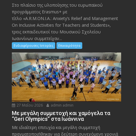
Στο πλαίσιο της υλοποίησης του ευρωπαϊκού
προγράμματος Erasmus+ με
τίτλο «A.R.M.ON.I.A.: Anxiety’s Relief and Management
On Inclusive Activities for Teachers and Students»,
τρεις εκπαιδευτικοί του Μουσικού Σχολείου
Ιωαννίνων συμμετείχαν...
Ενδιαφέρουσες Ιστορίες
Επικαιρότητα
27 Μαΐου 2026
admin admin
Με μεγάλη συμμετοχή και χαμόγελα τα
“Geri Olympics” στα Ιωάννινα
Με ιδιαίτερη επιτυχία και μεγάλη συμμετοχή
πραγματοποιήθηκαν για δεύτερη συνεχόμενη χρονιά