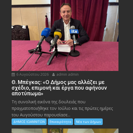
6 Αυγούστου 2026
admin admin
Θ. Μπέγκας: «Ο Δήμος μας αλλάζει με
σχέδιο, επιμονή και έργα που αφήνουν
αποτύπωμα»
Τη συνολική εικόνα της δουλειάς που
πραγματοποιήθηκε τον Ιούλιο και τις πρώτες ημέρες
του Αυγούστου παρουσίασε...
ΔΗΜΟΣ ΙΩΑΝΝΙΤΩΝ
Επικαιρότητα
Νέα των Δήμων