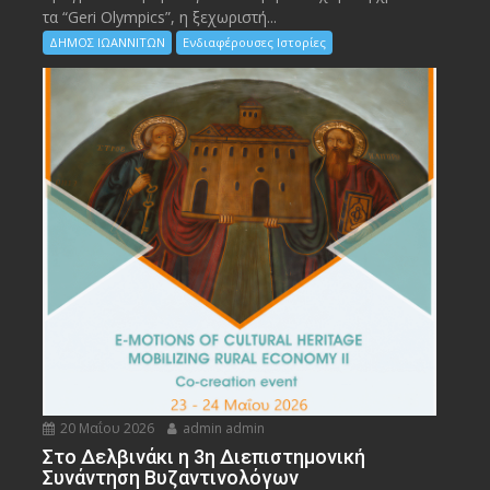
τα “Geri Olympics”, η ξεχωριστή...
ΔΗΜΟΣ ΙΩΑΝΝΙΤΩΝ
Ενδιαφέρουσες Ιστορίες
20 Μαΐου 2026
admin admin
Στο Δελβινάκι η 3η Διεπιστημονική
Συνάντηση Βυζαντινολόγων