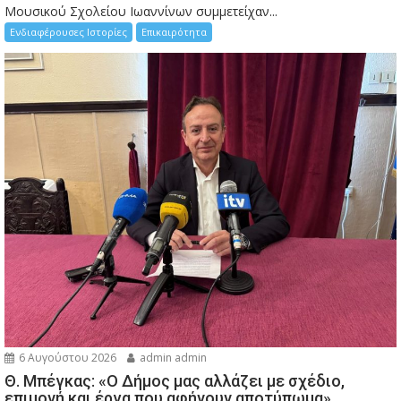
Μουσικού Σχολείου Ιωαννίνων συμμετείχαν...
Ενδιαφέρουσες Ιστορίες
Επικαιρότητα
6 Αυγούστου 2026
admin admin
Θ. Μπέγκας: «Ο Δήμος μας αλλάζει με σχέδιο,
επιμονή και έργα που αφήνουν αποτύπωμα»