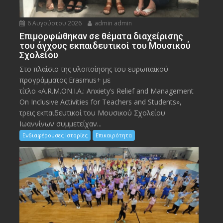
6 Αυγούστου 2026
admin admin
Eπιμορφώθηκαν σε θέματα διαχείρισης
του άγχους εκπαιδευτικοί του Μουσικού
Σχολείου
Στο πλαίσιο της υλοποίησης του ευρωπαϊκού
προγράμματος Erasmus+ με
τίτλο «A.R.M.ON.I.A.: Anxiety’s Relief and Management
On Inclusive Activities for Teachers and Students»,
τρεις εκπαιδευτικοί του Μουσικού Σχολείου
Ιωαννίνων συμμετείχαν...
Ενδιαφέρουσες Ιστορίες
Επικαιρότητα