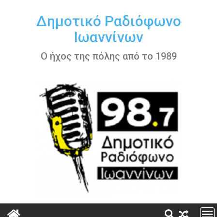
Περάστε
στο
Δημοτικό Ραδιόφωνο
περιεχόμενο
Ιωαννίνων
Ο ήχος της πόλης από το 1989