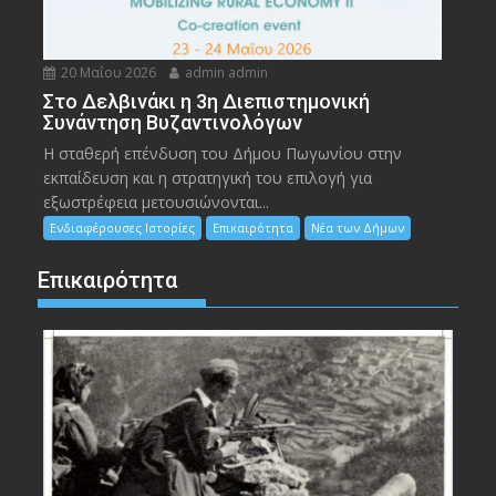
20 Μαΐου 2026
admin admin
Στο Δελβινάκι η 3η Διεπιστημονική
Συνάντηση Βυζαντινολόγων
Η σταθερή επένδυση του Δήμου Πωγωνίου στην
εκπαίδευση και η στρατηγική του επιλογή για
εξωστρέφεια μετουσιώνονται...
Ενδιαφέρουσες Ιστορίες
Επικαιρότητα
Νέα των Δήμων
Επικαιρότητα