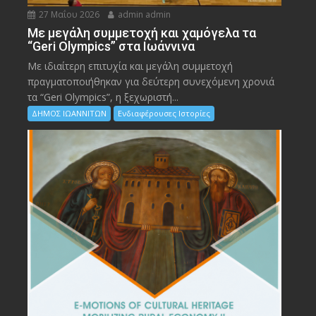
27 Μαΐου 2026
admin admin
Με μεγάλη συμμετοχή και χαμόγελα τα
“Geri Olympics” στα Ιωάννινα
Με ιδιαίτερη επιτυχία και μεγάλη συμμετοχή
πραγματοποιήθηκαν για δεύτερη συνεχόμενη χρονιά
τα “Geri Olympics”, η ξεχωριστή...
ΔΗΜΟΣ ΙΩΑΝΝΙΤΩΝ
Ενδιαφέρουσες Ιστορίες