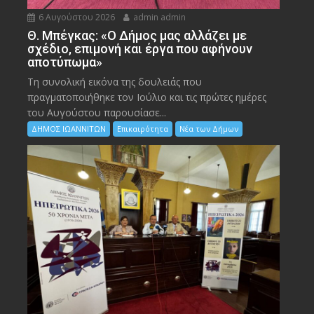
6 Αυγούστου 2026
admin admin
Θ. Μπέγκας: «Ο Δήμος μας αλλάζει με
σχέδιο, επιμονή και έργα που αφήνουν
αποτύπωμα»
Τη συνολική εικόνα της δουλειάς που
πραγματοποιήθηκε τον Ιούλιο και τις πρώτες ημέρες
του Αυγούστου παρουσίασε...
ΔΗΜΟΣ ΙΩΑΝΝΙΤΩΝ
Επικαιρότητα
Νέα των Δήμων