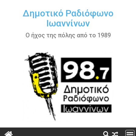
Περάστε
στο
Δημοτικό Ραδιόφωνο
περιεχόμενο
Ιωαννίνων
Ο ήχος της πόλης από το 1989