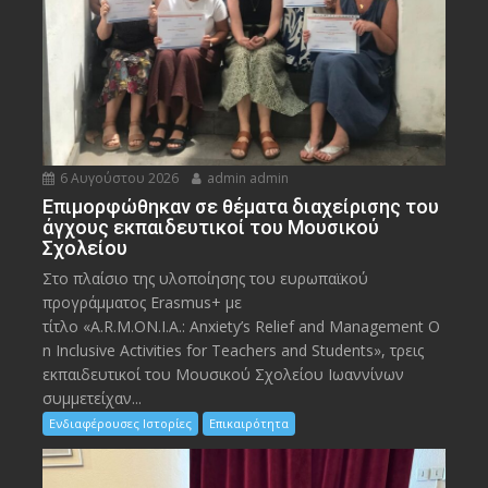
6 Αυγούστου 2026
admin admin
Eπιμορφώθηκαν σε θέματα διαχείρισης του
άγχους εκπαιδευτικοί του Μουσικού
Σχολείου
Στο πλαίσιο της υλοποίησης του ευρωπαϊκού
προγράμματος Erasmus+ με
τίτλο «A.R.M.ON.I.A.: Anxiety’s Relief and Management O
n Inclusive Activities for Teachers and Students», τρεις
εκπαιδευτικοί του Μουσικού Σχολείου Ιωαννίνων
συμμετείχαν...
Ενδιαφέρουσες Ιστορίες
Επικαιρότητα