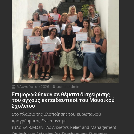
6 Αυγούστου 2026
admin admin
Eπιμορφώθηκαν σε θέματα διαχείρισης
του άγχους εκπαιδευτικοί του Μουσικού
Σχολείου
Στο πλαίσιο της υλοποίησης του ευρωπαϊκού
προγράμματος Erasmus+ με
τίτλο «A.R.M.ON.I.A.: Anxiety’s Relief and Management
On Inclusive Activities for Teachers and Students»,