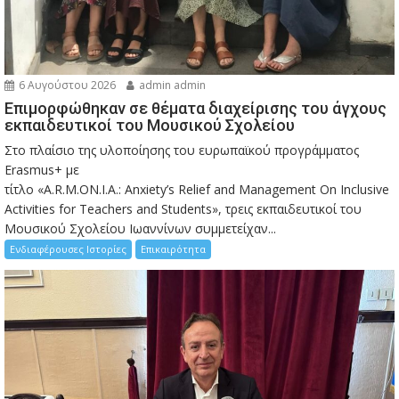
6 Αυγούστου 2026
admin admin
Eπιμορφώθηκαν σε θέματα διαχείρισης του άγχους
εκπαιδευτικοί του Μουσικού Σχολείου
Στο πλαίσιο της υλοποίησης του ευρωπαϊκού προγράμματος
Erasmus+ με
τίτλο «A.R.M.ON.I.A.: Anxiety’s Relief and Management On Inclusive
Activities for Teachers and Students», τρεις εκπαιδευτικοί του
Μουσικού Σχολείου Ιωαννίνων συμμετείχαν...
Ενδιαφέρουσες Ιστορίες
Επικαιρότητα