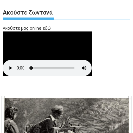
Ακούστε ζωντανά
Ακούστε μας online
εδώ