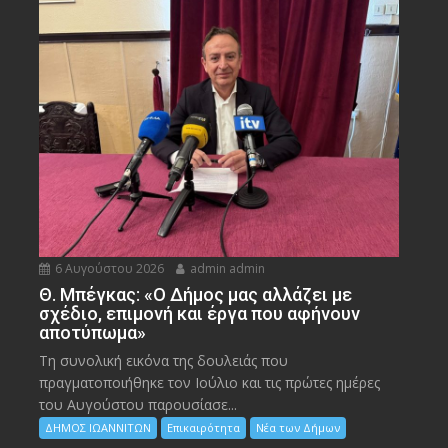
6 Αυγούστου 2026
admin admin
Θ. Μπέγκας: «Ο Δήμος μας αλλάζει με
σχέδιο, επιμονή και έργα που αφήνουν
αποτύπωμα»
Τη συνολική εικόνα της δουλειάς που
πραγματοποιήθηκε τον Ιούλιο και τις πρώτες ημέρες
του Αυγούστου παρουσίασε...
ΔΗΜΟΣ ΙΩΑΝΝΙΤΩΝ
Επικαιρότητα
Νέα των Δήμων