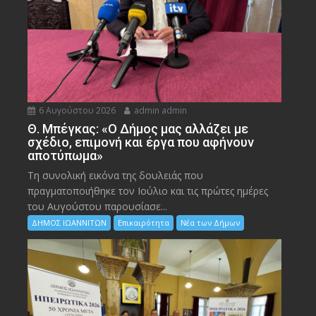
6 Αυγούστου 2026
admin admin
Θ. Μπέγκας: «Ο Δήμος μας αλλάζει με
σχέδιο, επιμονή και έργα που αφήνουν
αποτύπωμα»
Τη συνολική εικόνα της δουλειάς που
πραγματοποιήθηκε τον Ιούλιο και τις πρώτες ημέρες
του Αυγούστου παρουσίασε...
ΔΗΜΟΣ ΙΩΑΝΝΙΤΩΝ
Επικαιρότητα
Νέα των Δήμων