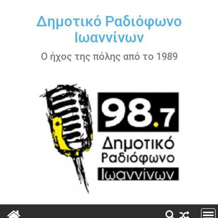
Περάστε
στο
Δημοτικό Ραδιόφωνο
περιεχόμενο
Ιωαννίνων
Ο ήχος της πόλης από το 1989