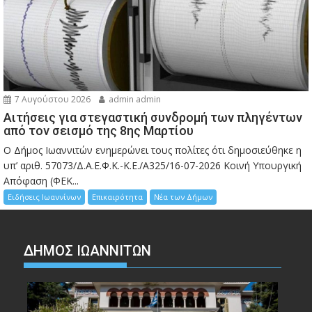
7 Αυγούστου 2026
admin admin
Αιτήσεις για στεγαστική συνδρομή των πληγέντων
από τον σεισμό της 8ης Μαρτίου
Ο Δήμος Ιωαννιτών ενημερώνει τους πολίτες ότι δημοσιεύθηκε η
υπ’ αριθ. 57073/Δ.Α.Ε.Φ.Κ.-Κ.Ε./Α325/16-07-2026 Κοινή Υπουργική
Απόφαση (ΦΕΚ...
Ειδήσεις Ιωαννίνων
Επικαιρότητα
Νέα των Δήμων
ΔΗΜΟΣ ΙΩΑΝΝΙΤΩΝ