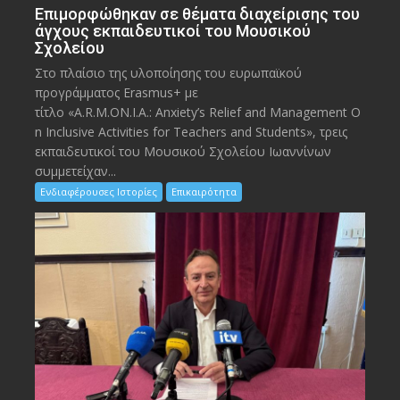
Eπιμορφώθηκαν σε θέματα διαχείρισης του
άγχους εκπαιδευτικοί του Μουσικού
Σχολείου
Στο πλαίσιο της υλοποίησης του ευρωπαϊκού
προγράμματος Erasmus+ με
τίτλο «A.R.M.ON.I.A.: Anxiety’s Relief and Management O
n Inclusive Activities for Teachers and Students», τρεις
εκπαιδευτικοί του Μουσικού Σχολείου Ιωαννίνων
συμμετείχαν...
Ενδιαφέρουσες Ιστορίες
Επικαιρότητα