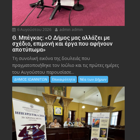
6 Αυγούστου 2026
admin admin
Θ. Μπέγκας: «Ο Δήμος μας αλλάζει με
σχέδιο, επιμονή και έργα που αφήνουν
αποτύπωμα»
Τη συνολική εικόνα της δουλειάς που
πραγματοποιήθηκε τον Ιούλιο και τις πρώτες ημέρες
του Αυγούστου παρουσίασε...
ΔΗΜΟΣ ΙΩΑΝΝΙΤΩΝ
Επικαιρότητα
Νέα των Δήμων