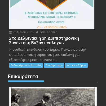
20 Μαΐου 2026
admin admin
Στο Δελβινάκι η 3η Διεπιστημονική
Συνάντηση Βυζαντινολόγων
Η σταθερή επένδυση του Δήμου Πωγωνίου στην
εκπαίδευση και η στρατηγική του επιλογή για
εξωστρέφεια μετουσιώνονται...
Ενδιαφέρουσες Ιστορίες
Επικαιρότητα
Νέα των Δήμων
Επικαιρότητα