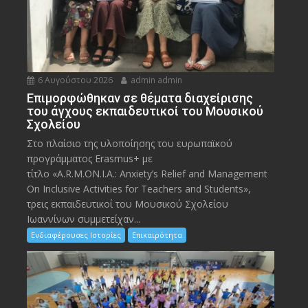
6 Αυγούστου 2026
admin admin
Eπιμορφώθηκαν σε θέματα διαχείρισης
του άγχους εκπαιδευτικοί του Μουσικού
Σχολείου
Στο πλαίσιο της υλοποίησης του ευρωπαϊκού
προγράμματος Erasmus+ με
τίτλο «A.R.M.ON.I.A.: Anxiety’s Relief and Management
On Inclusive Activities for Teachers and Students»,
τρεις εκπαιδευτικοί του Μουσικού Σχολείου
Ιωαννίνων συμμετείχαν...
Ενδιαφέρουσες Ιστορίες
Επικαιρότητα