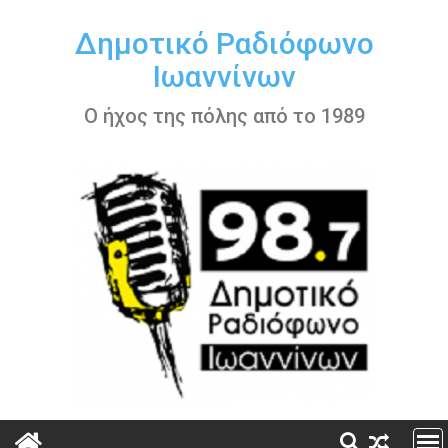
Περάστε
στο
Δημοτικό Ραδιόφωνο
περιεχόμενο
Ιωαννίνων
Ο ήχος της πόλης από το 1989