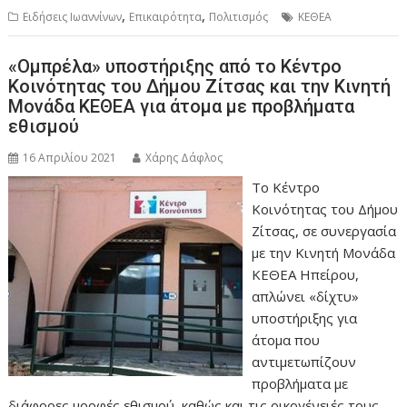
,
,
Ειδήσεις Ιωαννίνων
Επικαιρότητα
Πολιτισμός
ΚΕΘΕΑ
«Ομπρέλα» υποστήριξης από το Κέντρο
Κοινότητας του Δήμου Ζίτσας και την Κινητή
Μονάδα ΚΕΘΕΑ για άτομα με προβλήματα
εθισμού
16 Απριλίου 2021
Χάρης Δάφλος
Το Κέντρο
Κοινότητας του Δήμου
Ζίτσας, σε συνεργασία
με την Κινητή Μονάδα
ΚΕΘΕΑ Ηπείρου,
απλώνει «δίχτυ»
υποστήριξης για
άτομα που
αντιμετωπίζουν
προβλήματα με
διάφορες μορφές εθισμού, καθώς και τις οικογένειές τους.