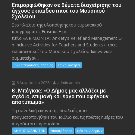
Eπιμορφώθηκαν σε θέματα διαχείρισης του
άγχους εκπαιδευτικοί του Μουσικού
Σχολείου
Στο πλαίσιο της υλοποίησης του ευρωπαϊκού
προγράμματος Erasmus+ με
τίτλο «A.R.M.ON.I.A.: Anxiety’s Relief and Management O
n Inclusive Activities for Teachers and Students», τρεις
εκπαιδευτικοί του Μουσικού Σχολείου Ιωαννίνων
συμμετείχαν...
Ενδιαφέρουσες Ιστορίες
Επικαιρότητα
6 Αυγούστου 2026
admin admin
Θ. Μπέγκας: «Ο Δήμος μας αλλάζει με
σχέδιο, επιμονή και έργα που αφήνουν
αποτύπωμα»
Τη συνολική εικόνα της δουλειάς που
πραγματοποιήθηκε τον Ιούλιο και τις πρώτες ημέρες του
Αυγούστου παρουσίασε...
ΔΗΜΟΣ ΙΩΑΝΝΙΤΩΝ
Επικαιρότητα
Νέα των Δήμων