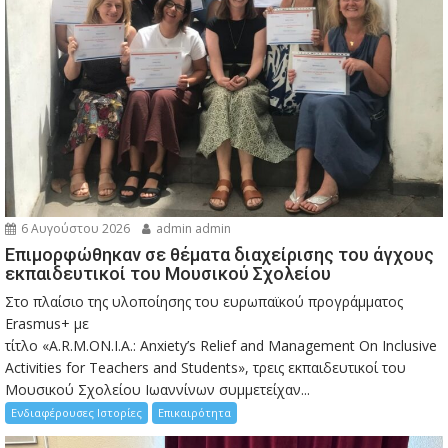
6 Αυγούστου 2026
admin admin
Eπιμορφώθηκαν σε θέματα διαχείρισης του άγχους
εκπαιδευτικοί του Μουσικού Σχολείου
Στο πλαίσιο της υλοποίησης του ευρωπαϊκού προγράμματος
Erasmus+ με
τίτλο «A.R.M.ON.I.A.: Anxiety’s Relief and Management On Inclusive
Activities for Teachers and Students», τρεις εκπαιδευτικοί του
Μουσικού Σχολείου Ιωαννίνων συμμετείχαν...
Ενδιαφέρουσες Ιστορίες
Επικαιρότητα