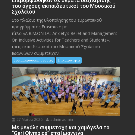
Eπιμορφώθηκαν σε θέματα διαχείρισης
του άγχους εκπαιδευτικοί του Μουσικού
Σχολείου
Στο πλαίσιο της υλοποίησης του ευρωπαϊκού
προγράμματος Erasmus+ με
τίτλο «A.R.M.ON.I.A.: Anxiety’s Relief and Management
On Inclusive Activities for Teachers and Students»,
τρεις εκπαιδευτικοί του Μουσικού Σχολείου
Ιωαννίνων συμμετείχαν...
Ενδιαφέρουσες Ιστορίες
Επικαιρότητα
27 Μαΐου 2026
admin admin
Με μεγάλη συμμετοχή και χαμόγελα τα
“Geri Olympics” στα Ιωάννινα