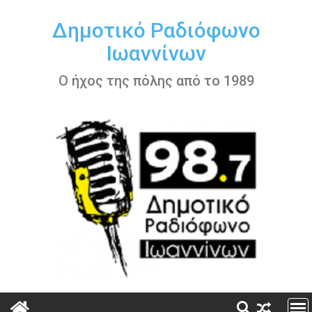
Περάστε
στο
Δημοτικό Ραδιόφωνο
περιεχόμενο
Ιωαννίνων
Ο ήχος της πόλης από το 1989