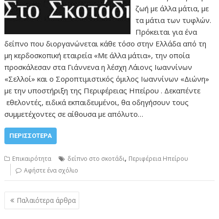
ζωή με άλλα μάτια, με
τα μάτια των τυφλών.
Πρόκειται για ένα
δείπνο που διοργανώνεται κάθε τόσο στην Ελλάδα από τη
μη κερδοσκοπική εταιρεία «Με άλλα μάτια», την οποία
προσκάλεσαν στα Γιάννενα η λέσχη Λάιονς Ιωαννίνων
«Σελλοί» και ο Σοροπτιμιστικός όμιλος Ιωαννίνων «Διώνη»
με την υποστήριξη της Περιφέρειας Ηπείρου . Δεκαπέντε
εθελοντές, ειδικά εκπαιδευμένοι, θα οδηγήσουν τους
συμμετέχοντες σε αίθουσα με απόλυτο…
ΠΕΡΙΣΣΌΤΕΡΑ
,
Επικαιρότητα
δείπνο στο σκοτάδι
Περιφέρεια Ηπείρου
Αφήστε ένα σχόλιο
Πλοήγηση
Παλαιότερα άρθρα
άρθρων