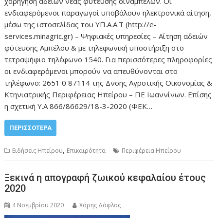
χορήγηση αδειών νέας φύτευσης οιναμπέλων. Οι
ενδιαφερόμενοι παραγωγοί υποβάλουν ηλεκτρονικά αίτηση,
μέσω της ιστοσελίδας του ΥΠ.Α.Α.Τ (http://e-
services.minagric.gr) – Ψηφιακές υπηρεσίες – Αίτηση αδειών
φύτευσης Αμπέλου & με τηλεφωνική υποστήριξη στο
τετραψήφιο τηλέφωνο 1540. Για περισσότερες πληροφορίες
οι ενδιαφερόμενοι μπορούν να απευθύνονται στο
τηλέφωνο: 2651 0 87114 της Δνσης Αγροτικής Οικονομίας &
Κτηνιατρικής Περιφέρειας Ηπείρου – ΠΕ Ιωαννίνων. Επίσης
η σχετική Υ.Α 866/86629/18-3-2020 (ΦΕΚ…
ΠΕΡΙΣΣΌΤΕΡΑ
,
Ειδήσεις Ηπείρου
Επικαιρότητα
Περιφέρεια Ηπείρου
Ξεκινά η απογραφή ζωικού κεφαλαίου έτους
2020
4 Νοεμβρίου 2020
Χάρης Δάφλος