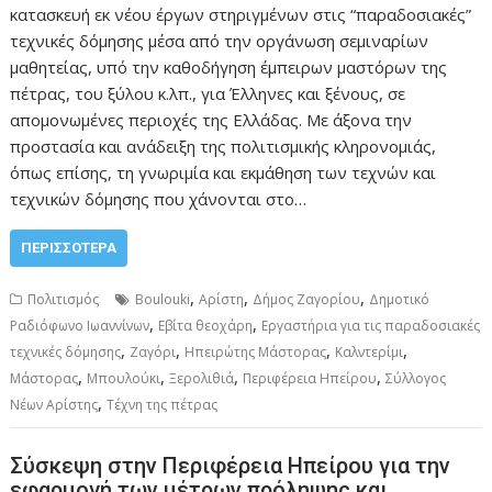
κατασκευή εκ νέου έργων στηριγμένων στις “παραδοσιακές”
τεχνικές δόμησης μέσα από την οργάνωση σεμιναρίων
μαθητείας, υπό την καθοδήγηση έμπειρων μαστόρων της
πέτρας, του ξύλου κ.λπ., για Έλληνες και ξένους, σε
απομονωμένες περιοχές της Ελλάδας. Με άξονα την
προστασία και ανάδειξη της πολιτισμικής κληρονομιάς,
όπως επίσης, τη γνωριμία και εκμάθηση των τεχνών και
τεχνικών δόμησης που χάνονται στο…
ΠΕΡΙΣΣΌΤΕΡΑ
,
,
,
Πολιτισμός
Boulouki
Αρίστη
Δήμος Ζαγορίου
Δημοτικό
,
,
Ραδιόφωνο Ιωαννίνων
Εβίτα θεοχάρη
Εργαστήρια για τις παραδοσιακές
,
,
,
,
τεχνικές δόμησης
Ζαγόρι
Ηπειρώτης Μάστορας
Καλντερίμι
,
,
,
,
Μάστορας
Μπουλούκι
Ξερολιθιά
Περιφέρεια Ηπείρου
Σύλλογος
,
Νέων Αρίστης
Τέχνη της πέτρας
Σύσκεψη στην Περιφέρεια Ηπείρου για την
εφαρμογή των μέτρων πρόληψης και