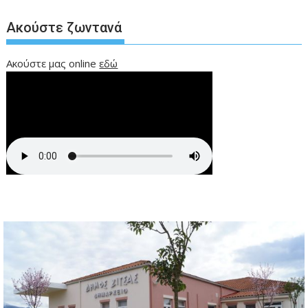
Ακούστε ζωντανά
Ακούστε μας online
εδώ