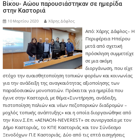
Βίκου- Αώου παρουσιάστηκαν σε ημερίδα
στην Καστοριά
10 Μαρτίου 2020
Χάρης Δάφλος
Από: Χάρης Δάφλος– Η
Περιφέρεια Ηπείρου
μετά από σχετική
πρόσκληση συμμετείχε
σε μια ακόμη
διοργάνωση, που είχε
στόχο την ευαισθητοποίηση τοπικών φορέων και κοινωνίας
για την ανάδειξη της αναγκαιότητας αξιοποίησης των
παραδοσιακών μονοπατιών. Πρόκειται για ημερίδα που
έγινε στην Καστοριά, με θέμα:«Συντήρηση, ανάδειξη,
πιστοποίηση παλιών και νέων πεζοπορικών διαδρομών –
μοχλός τοπικής ανάπτυξης» και η οποία διοργανώθηκε από
την Κοιν.Σ.Επ. «ΑENAON-NEVEREST» σε συνεργασία με τον
Δήμο Καστοριάς, το ΚΠΕ Καστοριάς και τον Σύνδεσμο
Ξενοδόχων Π.Ε Καστοριάς. Δύο από τις επτά εισηγήσεις