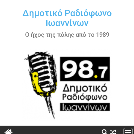
Περάστε
στο
Δημοτικό Ραδιόφωνο
περιεχόμενο
Ιωαννίνων
Ο ήχος της πόλης από το 1989