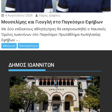
4 Αυγούστου 2026
Χάρης Δάφλος
Μουσελίμης και Γιουγλή στο Παγκόσμιο Εφήβων
Mε δύο επίλεκτους αθλητές/τριες θα εκπροσωπηθεί ο Ναυτικός
Όμιλος Ιωαννίνων στο Παγκόσμιο Πρωτάθλημα Κωπηλασίας
Εφήβων –...
Αθλητικά
Επικαιρότητα
ΔΗΜΟΣ ΙΩΑΝΝΙΤΩΝ