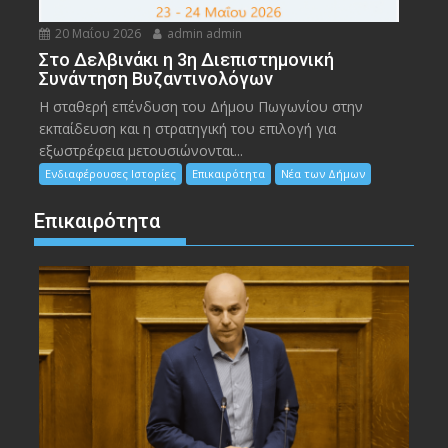
20 Μαΐου 2026
admin admin
Στο Δελβινάκι η 3η Διεπιστημονική
Συνάντηση Βυζαντινολόγων
Η σταθερή επένδυση του Δήμου Πωγωνίου στην
εκπαίδευση και η στρατηγική του επιλογή για
εξωστρέφεια μετουσιώνονται...
Ενδιαφέρουσες Ιστορίες
Επικαιρότητα
Νέα των Δήμων
Επικαιρότητα