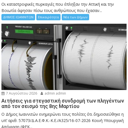
Οι καταστροφικές πυρκαγιές που έπληξαν την Αττική και την
Bοιωτία άφησαν πίσω τους ανθρώπους που έχασαν...
ΔΗΜΟΣ ΙΩΑΝΝΙΤΩΝ
Επικαιρότητα
Νέα των Δήμων
7 Αυγούστου 2026
admin admin
Αιτήσεις για στεγαστική συνδρομή των πληγέντων
από τον σεισμό της 8ης Μαρτίου
Ο Δήμος Ιωαννιτών ενημερώνει τους πολίτες ότι δημοσιεύθηκε η
υπ’ αριθ. 57073/Δ.Α.Ε.Φ.Κ.-Κ.Ε./Α325/16-07-2026 Κοινή Υπουργική
Απόφαση (ΦΕΚ...