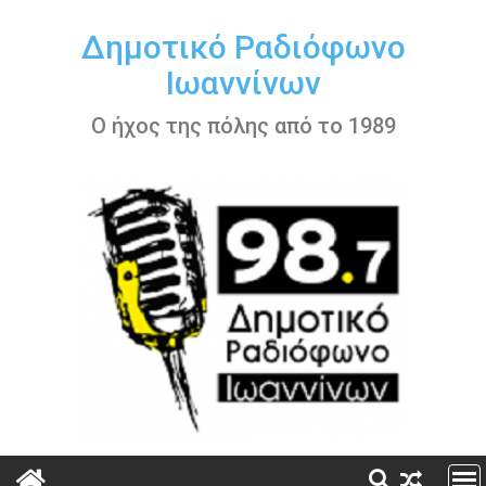
Περάστε
στο
Δημοτικό Ραδιόφωνο
περιεχόμενο
Ιωαννίνων
Ο ήχος της πόλης από το 1989