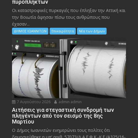
πυρόπληκτων
Οι καταστροφικές πυρκαγιές που έπληξαν την Αττική και
την Bοιωτία άφησαν πίσω τους ανθρώπους που
έχασαν...
ΔΗΜΟΣ ΙΩΑΝΝΙΤΩΝ
Επικαιρότητα
Νέα των Δήμων
7 Αυγούστου 2026
admin admin
Αιτήσεις για στεγαστική συνδρομή των
πληγέντων από τον σεισμό της 8ης
Μαρτίου
Ο Δήμος Ιωαννιτών ενημερώνει τους πολίτες ότι
δημοσιεύθηκε η υπ’ αριθ. 57073/Δ.Α.Ε.Φ.Κ.-Κ.Ε./Α325/16-