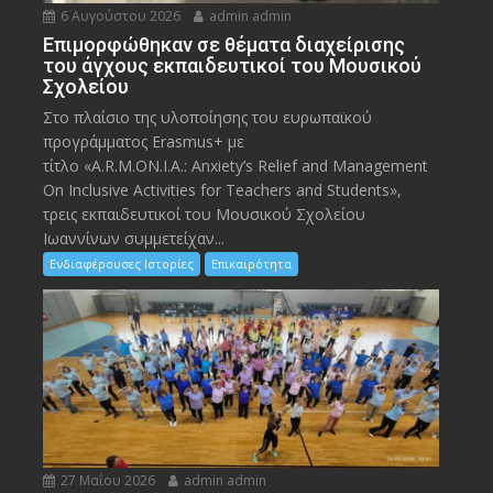
6 Αυγούστου 2026
admin admin
Eπιμορφώθηκαν σε θέματα διαχείρισης
του άγχους εκπαιδευτικοί του Μουσικού
Σχολείου
Στο πλαίσιο της υλοποίησης του ευρωπαϊκού
προγράμματος Erasmus+ με
τίτλο «A.R.M.ON.I.A.: Anxiety’s Relief and Management
On Inclusive Activities for Teachers and Students»,
τρεις εκπαιδευτικοί του Μουσικού Σχολείου
Ιωαννίνων συμμετείχαν...
Ενδιαφέρουσες Ιστορίες
Επικαιρότητα
27 Μαΐου 2026
admin admin