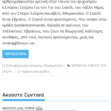
αρθρογράφου)την κριτική στην ταινία του ψυχίατρου
κ.Σπύρου Σούρλα Για τον Γιο του Σαούλ, του Λάζλο Νέμες
Από τον Σπύρο Σούρλα Αουσβιτς-Μπιρκενάου. Ο Σαούλ
είναι Εβραίος. Ο Σαούλ είναι κρατούμενος, που ανήκει στην
ομάδα Sonderkommando, δηλαδή σε εκείνους του
‘επίλεκτους’ Εβραίους, που ζουν σε θεωρητικά, καλύτερες
συνθήκες, από τους λοιπούς κρατούμενους ,μιας και
αναλαμβάνουν να…
ΠΕΡΙΣΣΌΤΕΡΑ
,
Ενδιαφέρουσες Ιστορίες
Επικαιρότητα
ΚΡΙΤΙΚΗ ΓΙΑ ΤΟΝ ΓΙΟ ΤΟΥ
ΣΑΟΥΛ
Αφήστε ένα σχόλιο
Ακούστε ζωντανά
Ακούστε μας online
εδώ