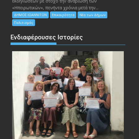
εκδηλώσεων με στόχο την αναβίωση των
«Ηπειρωτικών», πενήντα χρόνια μετά την...
ΔΗΜΟΣ ΙΩΑΝΝΙΤΩΝ
Επικαιρότητα
Νέα των Δήμων
Πολιτισμός
Ενδιαφέρουσες Ιστορίες