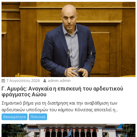
7 Αυγούστου 2026
admin admin
Γ. Αμυράς: Αναγκαία η επισκευή του αρδευτικού
φράγματος Αώου
Σημαντικό βήμα για τη διατήρηση και την αναβάθμιση των
αρδευτικών υποδομών του κάμπου Κόνιτσας αποτελεί η...
Επικαιρότητα
Πολιτική