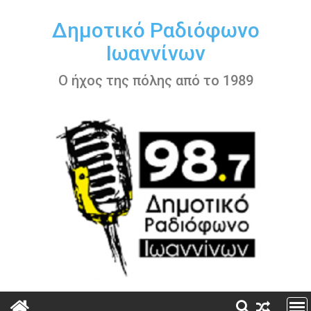
Περάστε
στο
Δημοτικό Ραδιόφωνο
περιεχόμενο
Ιωαννίνων
Ο ήχος της πόλης από το 1989