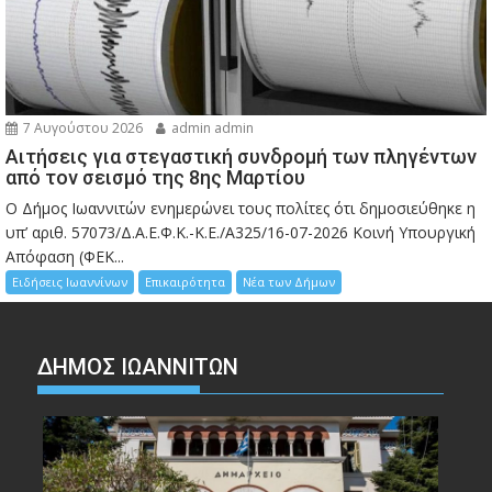
7 Αυγούστου 2026
admin admin
Αιτήσεις για στεγαστική συνδρομή των πληγέντων
από τον σεισμό της 8ης Μαρτίου
Ο Δήμος Ιωαννιτών ενημερώνει τους πολίτες ότι δημοσιεύθηκε η
υπ’ αριθ. 57073/Δ.Α.Ε.Φ.Κ.-Κ.Ε./Α325/16-07-2026 Κοινή Υπουργική
Απόφαση (ΦΕΚ...
Ειδήσεις Ιωαννίνων
Επικαιρότητα
Νέα των Δήμων
ΔΗΜΟΣ ΙΩΑΝΝΙΤΩΝ