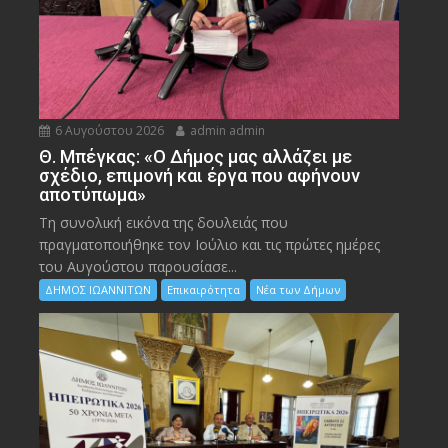
6 Αυγούστου 2026
admin admin
Θ. Μπέγκας: «Ο Δήμος μας αλλάζει με
σχέδιο, επιμονή και έργα που αφήνουν
αποτύπωμα»
Τη συνολική εικόνα της δουλειάς που
πραγματοποιήθηκε τον Ιούλιο και τις πρώτες ημέρες
του Αυγούστου παρουσίασε...
ΔΗΜΟΣ ΙΩΑΝΝΙΤΩΝ
Επικαιρότητα
Νέα των Δήμων