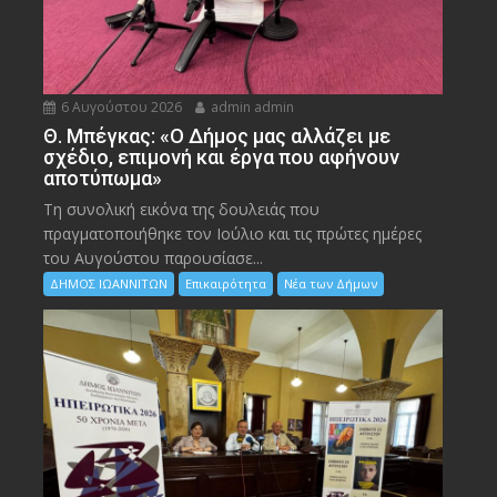
6 Αυγούστου 2026
admin admin
Θ. Μπέγκας: «Ο Δήμος μας αλλάζει με
σχέδιο, επιμονή και έργα που αφήνουν
αποτύπωμα»
Τη συνολική εικόνα της δουλειάς που
πραγματοποιήθηκε τον Ιούλιο και τις πρώτες ημέρες
του Αυγούστου παρουσίασε...
ΔΗΜΟΣ ΙΩΑΝΝΙΤΩΝ
Επικαιρότητα
Νέα των Δήμων