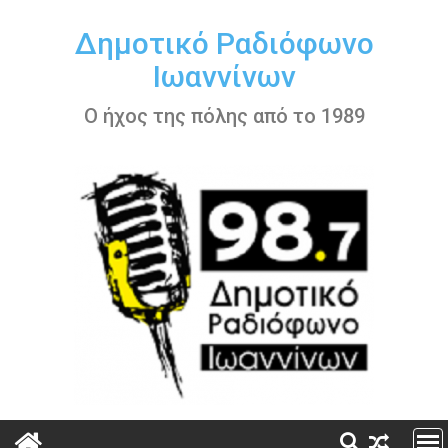
Περάστε
στο
Δημοτικό Ραδιόφωνο
περιεχόμενο
Ιωαννίνων
Ο ήχος της πόλης από το 1989