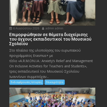
6 Αυγούστου 2026
admin admin
Eπιμορφώθηκαν σε θέματα διαχείρισης
του άγχους εκπαιδευτικοί του Μουσικού
Σχολείου
Στο πλαίσιο της υλοποίησης του ευρωπαϊκού
προγράμματος Erasmus+ με
τίτλο «A.R.M.ON.I.A.: Anxiety’s Relief and Management
On Inclusive Activities for Teachers and Students»,
τρεις εκπαιδευτικοί του Μουσικού Σχολείου
Ιωαννίνων συμμετείχαν...
Ενδιαφέρουσες Ιστορίες
Επικαιρότητα