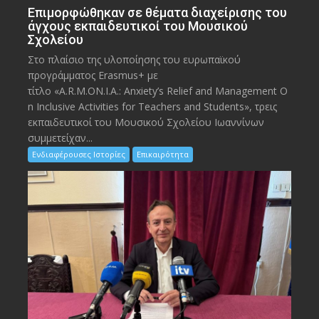
Eπιμορφώθηκαν σε θέματα διαχείρισης του
άγχους εκπαιδευτικοί του Μουσικού
Σχολείου
Στο πλαίσιο της υλοποίησης του ευρωπαϊκού
προγράμματος Erasmus+ με
τίτλο «A.R.M.ON.I.A.: Anxiety’s Relief and Management O
n Inclusive Activities for Teachers and Students», τρεις
εκπαιδευτικοί του Μουσικού Σχολείου Ιωαννίνων
συμμετείχαν...
Ενδιαφέρουσες Ιστορίες
Επικαιρότητα