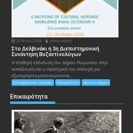
20 Μαΐου 2026
admin admin
Στο Δελβινάκι η 3η Διεπιστημονική
Συνάντηση Βυζαντινολόγων
Η σταθερή επένδυση του Δήμου Πωγωνίου στην
εκπαίδευση και η στρατηγική του επιλογή για
εξωστρέφεια μετουσιώνονται...
Ενδιαφέρουσες Ιστορίες
Επικαιρότητα
Νέα των Δήμων
Επικαιρότητα