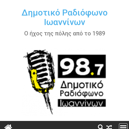
Περάστε
στο
Δημοτικό Ραδιόφωνο
περιεχόμενο
Ιωαννίνων
Ο ήχος της πόλης από το 1989