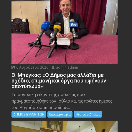
6 Αυγούστου 2026
admin admin
Θ. Μπέγκας: «Ο Δήμος μας αλλάζει με
σχέδιο, επιμονή και έργα που αφήνουν
αποτύπωμα»
Τη συνολική εικόνα της δουλειάς που
πραγματοποιήθηκε τον Ιούλιο και τις πρώτες ημέρες
του Αυγούστου παρουσίασε...
ΔΗΜΟΣ ΙΩΑΝΝΙΤΩΝ
Επικαιρότητα
Νέα των Δήμων