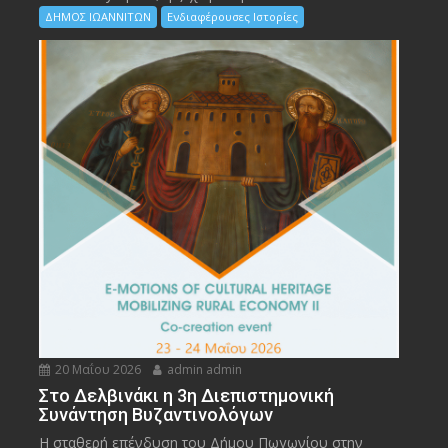
ΔΗΜΟΣ ΙΩΑΝΝΙΤΩΝ
Ενδιαφέρουσες Ιστορίες
20 Μαΐου 2026
admin admin
Στο Δελβινάκι η 3η Διεπιστημονική
Συνάντηση Βυζαντινολόγων
Η σταθερή επένδυση του Δήμου Πωγωνίου στην