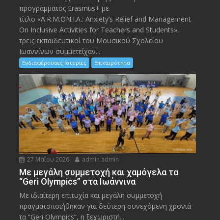
προγράμματος Erasmus+ με
τίτλο «A.R.M.ON.I.A.: Anxiety’s Relief and Management
On Inclusive Activities for Teachers and Students»,
τρεις εκπαιδευτικοί του Μουσικού Σχολείου
Ιωαννίνων συμμετείχαν...
Ενδιαφέρουσες Ιστορίες
Επικαιρότητα
27 Μαΐου 2026
admin admin
Με μεγάλη συμμετοχή και χαμόγελα τα
“Geri Olympics” στα Ιωάννινα
Με ιδιαίτερη επιτυχία και μεγάλη συμμετοχή
πραγματοποιήθηκαν για δεύτερη συνεχόμενη χρονιά
τα “Geri Olympics”, η ξεχωριστή...