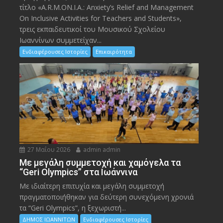
τίτλο «A.R.M.ON.I.A.: Anxiety’s Relief and Management
On Inclusive Activities for Teachers and Students»,
τρεις εκπαιδευτικοί του Μουσικού Σχολείου
Ιωαννίνων συμμετείχαν...
Ενδιαφέρουσες Ιστορίες
Επικαιρότητα
27 Μαΐου 2026
admin admin
Με μεγάλη συμμετοχή και χαμόγελα τα
“Geri Olympics” στα Ιωάννινα
Με ιδιαίτερη επιτυχία και μεγάλη συμμετοχή
πραγματοποιήθηκαν για δεύτερη συνεχόμενη χρονιά
τα “Geri Olympics”, η ξεχωριστή...
ΔΗΜΟΣ ΙΩΑΝΝΙΤΩΝ
Ενδιαφέρουσες Ιστορίες