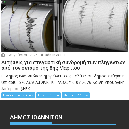
7 Αυγούστου 2026
admin admin
Αιτήσεις για στεγαστική συνδρομή των πληγέντων
από τον σεισμό της 8ης Μαρτίου
Ο Δήμος Ιωαννιτών ενημερώνει τους πολίτες ότι δημοσιεύθηκε η
υπ’ αριθ. 57073/Δ.Α.Ε.Φ.Κ.-Κ.Ε./Α325/16-07-2026 Κοινή Υπουργική
Απόφαση (ΦΕΚ...
Ειδήσεις Ιωαννίνων
Επικαιρότητα
Νέα των Δήμων
ΔΗΜΟΣ ΙΩΑΝΝΙΤΩΝ