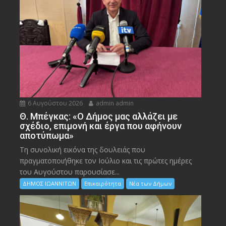
6 Αυγούστου 2026
admin admin
Θ. Μπέγκας: «Ο Δήμος μας αλλάζει με
σχέδιο, επιμονή και έργα που αφήνουν
αποτύπωμα»
Τη συνολική εικόνα της δουλειάς που
πραγματοποιήθηκε τον Ιούλιο και τις πρώτες ημέρες
του Αυγούστου παρουσίασε...
ΔΗΜΟΣ ΙΩΑΝΝΙΤΩΝ
Επικαιρότητα
Νέα των Δήμων