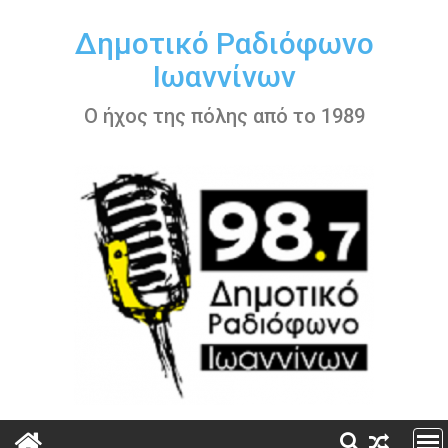
Περάστε
στο
Δημοτικό Ραδιόφωνο
περιεχόμενο
Ιωαννίνων
Ο ήχος της πόλης από το 1989