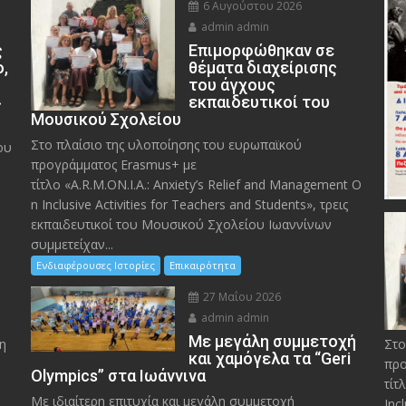
6 Αυγούστου 2026
admin admin
ς
Eπιμορφώθηκαν σε
ο,
θέματα διαχείρισης
του άγχους
»
εκπαιδευτικοί του
Μουσικού Σχολείου
Στο πλαίσιο της υλοποίησης του ευρωπαϊκού
ου
προγράμματος Erasmus+ με
τίτλο «A.R.M.ON.I.A.: Anxiety’s Relief and Management O
n Inclusive Activities for Teachers and Students», τρεις
εκπαιδευτικοί του Μουσικού Σχολείου Ιωαννίνων
συμμετείχαν...
Ενδιαφέρουσες Ιστορίες
Επικαιρότητα
27 Μαΐου 2026
admin admin
Με μεγάλη συμμετοχή
η
Στο
και χαμόγελα τα “Geri
προ
Olympics” στα Ιωάννινα
τίτ
Με ιδιαίτερη επιτυχία και μεγάλη συμμετοχή
Inc