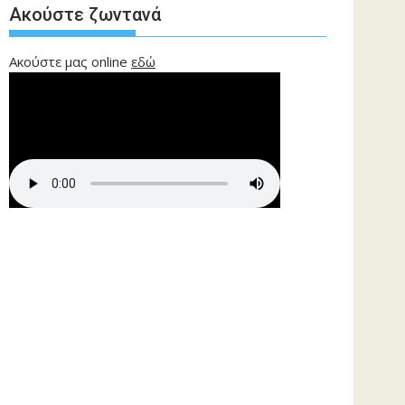
Ακούστε ζωντανά
Ακούστε μας online
εδώ