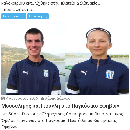
καλοκαιριού εκτυλίχθηκε στην πλατεία Δελβινακίου,
αποδεικνύοντας...
Επικαιρότητα
Πολιτισμός
4 Αυγούστου 2026
Χάρης Δάφλος
Μουσελίμης και Γιουγλή στο Παγκόσμιο Εφήβων
Mε δύο επίλεκτους αθλητές/τριες θα εκπροσωπηθεί ο Ναυτικός
Όμιλος Ιωαννίνων στο Παγκόσμιο Πρωτάθλημα Κωπηλασίας
Εφήβων –...