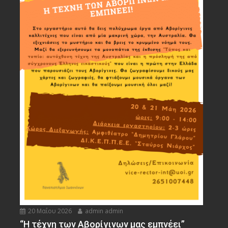
20 Μαΐου 2026
admin admin
“Η τέχνη των Αβορίγινων μας εμπνέει”