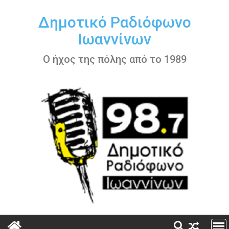
Περάστε
στο
Δημοτικό Ραδιόφωνο
περιεχόμενο
Ιωαννίνων
Ο ήχος της πόλης από το 1989