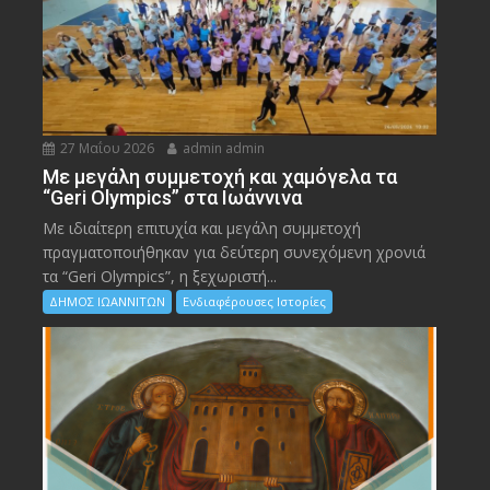
27 Μαΐου 2026
admin admin
Με μεγάλη συμμετοχή και χαμόγελα τα
“Geri Olympics” στα Ιωάννινα
Με ιδιαίτερη επιτυχία και μεγάλη συμμετοχή
πραγματοποιήθηκαν για δεύτερη συνεχόμενη χρονιά
τα “Geri Olympics”, η ξεχωριστή...
ΔΗΜΟΣ ΙΩΑΝΝΙΤΩΝ
Ενδιαφέρουσες Ιστορίες