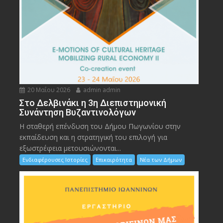
20 Μαΐου 2026
admin admin
Στο Δελβινάκι η 3η Διεπιστημονική
Συνάντηση Βυζαντινολόγων
Η σταθερή επένδυση του Δήμου Πωγωνίου στην
εκπαίδευση και η στρατηγική του επιλογή για
εξωστρέφεια μετουσιώνονται...
Ενδιαφέρουσες Ιστορίες
Επικαιρότητα
Νέα των Δήμων