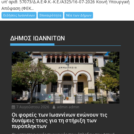
υπ’ αριθ. 57073/Δ.Α.Ε.Φ.Κ.-Κ.Ε./Α325/16-07-2026 Κοινή Υπουργική
Απόφαση (ΦΕΚ...
Ειδήσεις Ιωαννίνων
Επικαιρότητα
Νέα των Δήμων
ΔΗΜΟΣ ΙΩΑΝΝΙΤΩΝ
7 Αυγούστου 2026
admin admin
Οι φορείς των Ιωαννίνων ενώνουν τις
δυνάμεις τους για τη στήριξη των
πυρόπληκτων