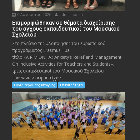
6 Αυγούστου 2026
admin admin
Eπιμορφώθηκαν σε θέματα διαχείρισης
του άγχους εκπαιδευτικοί του Μουσικού
Σχολείου
Στο πλαίσιο της υλοποίησης του ευρωπαϊκού
προγράμματος Erasmus+ με
τίτλο «A.R.M.ON.I.A.: Anxiety’s Relief and Management
On Inclusive Activities for Teachers and Students»,
τρεις εκπαιδευτικοί του Μουσικού Σχολείου
Ιωαννίνων συμμετείχαν...
Ενδιαφέρουσες Ιστορίες
Επικαιρότητα