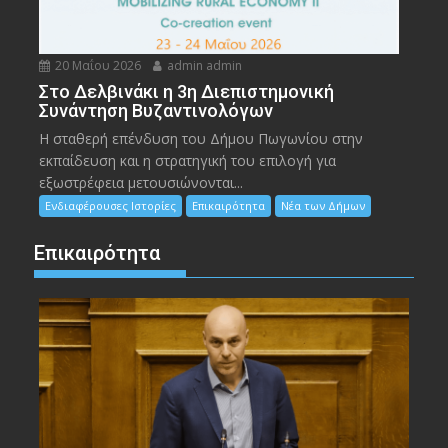
20 Μαΐου 2026
admin admin
Στο Δελβινάκι η 3η Διεπιστημονική
Συνάντηση Βυζαντινολόγων
Η σταθερή επένδυση του Δήμου Πωγωνίου στην
εκπαίδευση και η στρατηγική του επιλογή για
εξωστρέφεια μετουσιώνονται...
Ενδιαφέρουσες Ιστορίες
Επικαιρότητα
Νέα των Δήμων
Επικαιρότητα