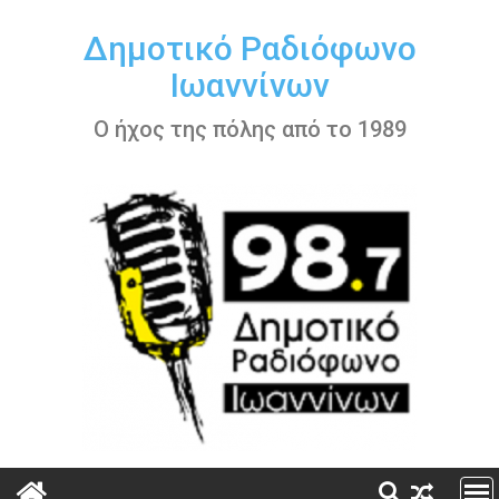
Περάστε
στο
Δημοτικό Ραδιόφωνο
περιεχόμενο
Ιωαννίνων
Ο ήχος της πόλης από το 1989