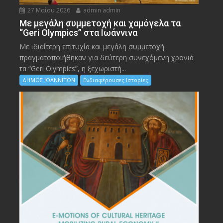
27 Μαΐου 2026
admin admin
Με μεγάλη συμμετοχή και χαμόγελα τα
“Geri Olympics” στα Ιωάννινα
Με ιδιαίτερη επιτυχία και μεγάλη συμμετοχή
πραγματοποιήθηκαν για δεύτερη συνεχόμενη χρονιά
τα “Geri Olympics”, η ξεχωριστή...
ΔΗΜΟΣ ΙΩΑΝΝΙΤΩΝ
Ενδιαφέρουσες Ιστορίες