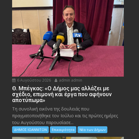
6 Αυγούστου 2026
admin admin
Θ. Μπέγκας: «Ο Δήμος μας αλλάζει με
σχέδιο, επιμονή και έργα που αφήνουν
αποτύπωμα»
Τη συνολική εικόνα της δουλειάς που
πραγματοποιήθηκε τον Ιούλιο και τις πρώτες ημέρες
του Αυγούστου παρουσίασε...
ΔΗΜΟΣ ΙΩΑΝΝΙΤΩΝ
Επικαιρότητα
Νέα των Δήμων