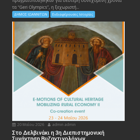
πραγματοποιήθηκαν για δεύτερη συνεχόμενη χρονιά
τα “Geri Olympics”, η ξεχωριστή...
ΔΗΜΟΣ ΙΩΑΝΝΙΤΩΝ
Ενδιαφέρουσες Ιστορίες
20 Μαΐου 2026
admin admin
Στο Δελβινάκι η 3η Διεπιστημονική
Συνάντηση Βυζαντινολόγων