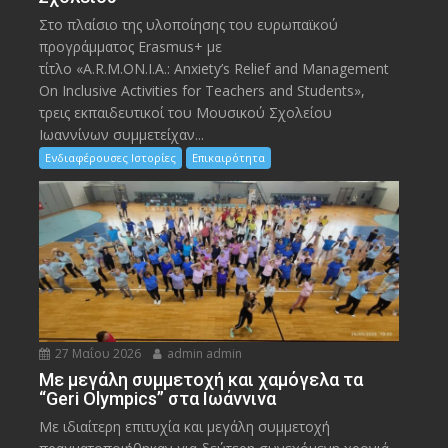
Στο πλαίσιο της υλοποίησης του ευρωπαϊκού
προγράμματος Erasmus+ με
τίτλο «A.R.M.ON.I.A.: Anxiety’s Relief and Management
On Inclusive Activities for Teachers and Students»,
τρεις εκπαιδευτικοί του Μουσικού Σχολείου
Ιωαννίνων συμμετείχαν...
Ενδιαφέρουσες Ιστορίες
Επικαιρότητα
27 Μαΐου 2026
admin admin
Με μεγάλη συμμετοχή και χαμόγελα τα
“Geri Olympics” στα Ιωάννινα
Με ιδιαίτερη επιτυχία και μεγάλη συμμετοχή