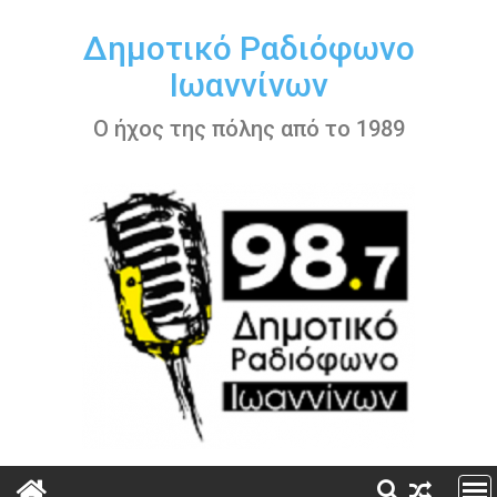
Περάστε
στο
Δημοτικό Ραδιόφωνο
περιεχόμενο
Ιωαννίνων
Ο ήχος της πόλης από το 1989