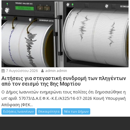
7 Αυγούστου 2026
admin admin
Αιτήσεις για στεγαστική συνδρομή των πληγέντων
από τον σεισμό της 8ης Μαρτίου
Ο Δήμος Ιωαννιτών ενημερώνει τους πολίτες ότι δημοσιεύθηκε η
υπ’ αριθ. 57073/Δ.Α.Ε.Φ.Κ.-Κ.Ε./Α325/16-07-2026 Κοινή Υπουργική
Απόφαση (ΦΕΚ...
Ειδήσεις Ιωαννίνων
Επικαιρότητα
Νέα των Δήμων