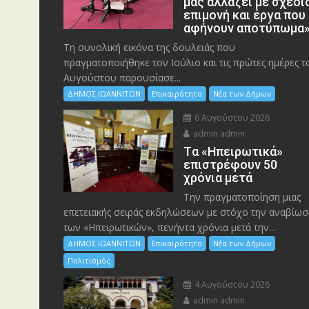
μας αλλάζει με σχέδι
επιμονή και έργα που
αφήνουν αποτύπωμα
Τη συνολική εικόνα της δουλειάς που
πραγματοποιήθηκε τον Ιούλιο και τις πρώτες ημέρες τ
Αυγούστου παρουσίασε...
ΔΗΜΟΣ ΙΩΑΝΝΙΤΩΝ
Επικαιρότητα
Νέα των Δήμων
6 Αυγούστου 2026
admin admin
Tα «Ηπειρωτικά»
επιστρέφουν 50
χρόνια μετά
Την πραγματοποίηση μιας
επετειακής σειράς εκδηλώσεων με στόχο την αναβίωσ
των «Ηπειρωτικών», πενήντα χρόνια μετά την...
ΔΗΜΟΣ ΙΩΑΝΝΙΤΩΝ
Επικαιρότητα
Νέα των Δήμων
Πολιτισμός
4 Αυγούστου 2026
admin admin