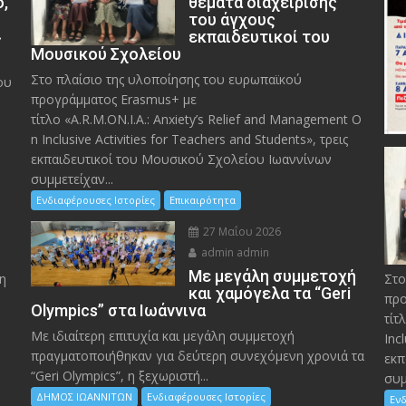
ο,
θέματα διαχείρισης
του άγχους
»
εκπαιδευτικοί του
Μουσικού Σχολείου
Στο πλαίσιο της υλοποίησης του ευρωπαϊκού
ου
προγράμματος Erasmus+ με
τίτλο «A.R.M.ON.I.A.: Anxiety’s Relief and Management O
n Inclusive Activities for Teachers and Students», τρεις
εκπαιδευτικοί του Μουσικού Σχολείου Ιωαννίνων
συμμετείχαν...
Ενδιαφέρουσες Ιστορίες
Επικαιρότητα
27 Μαΐου 2026
admin admin
Με μεγάλη συμμετοχή
η
Στο
και χαμόγελα τα “Geri
προ
Olympics” στα Ιωάννινα
τίτ
Με ιδιαίτερη επιτυχία και μεγάλη συμμετοχή
Inc
πραγματοποιήθηκαν για δεύτερη συνεχόμενη χρονιά τα
εκπ
“Geri Olympics”, η ξεχωριστή...
συμ
ΔΗΜΟΣ ΙΩΑΝΝΙΤΩΝ
Ενδιαφέρουσες Ιστορίες
Ενδ