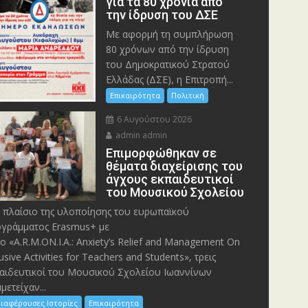
για τα 80 χρόνια από
την ίδρυση του ΔΣΕ
Με αφορμή τη συμπλήρωση
80 χρόνων από την ίδρυση
του Δημοκρατικού Στρατού
Ελλάδας (ΔΣΕ), η Επιτροπή...
Επικαιρότητα
Πολιτική
6 Αυγούστου 2026
admin admin
Eπιμορφώθηκαν σε
θέματα διαχείρισης του
άγχους εκπαιδευτικοί
του Μουσικού Σχολείου
 πλαίσιο της υλοποίησης του ευρωπαϊκού
γράμματος Erasmus+ με
λο «A.R.M.ON.I.A.: Anxiety’s Relief and Management On
lusive Activities for Teachers and Students», τρεις
αιδευτικοί του Μουσικού Σχολείου Ιωαννίνων
μετείχαν...
ιαφέρουσες Ιστορίες
Επικαιρότητα