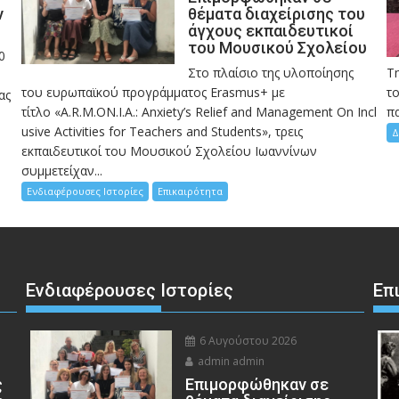
ν
θέματα διαχείρισης του
άγχους εκπαιδευτικοί
του Μουσικού Σχολείου
0
Στο πλαίσιο της υλοποίησης
Τ
του ευρωπαϊκού προγράμματος Erasmus+ με
το
ας
τίτλο «A.R.M.ON.I.A.: Anxiety’s Relief and Management On Incl
πα
usive Activities for Teachers and Students», τρεις
Δ
εκπαιδευτικοί του Μουσικού Σχολείου Ιωαννίνων
συμμετείχαν...
Ενδιαφέρουσες Ιστορίες
Επικαιρότητα
Ενδιαφέρουσες Ιστορίες
Επ
6 Αυγούστου 2026
admin admin
ς
Eπιμορφώθηκαν σε