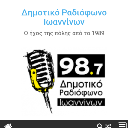
Περάστε
στο
Δημοτικό Ραδιόφωνο
περιεχόμενο
Ιωαννίνων
Ο ήχος της πόλης από το 1989