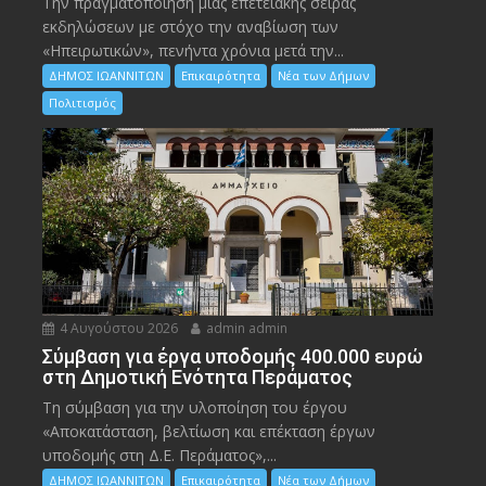
Την πραγματοποίηση μιας επετειακής σειράς
εκδηλώσεων με στόχο την αναβίωση των
«Ηπειρωτικών», πενήντα χρόνια μετά την...
ΔΗΜΟΣ ΙΩΑΝΝΙΤΩΝ
Επικαιρότητα
Νέα των Δήμων
Πολιτισμός
4 Αυγούστου 2026
admin admin
Σύμβαση για έργα υποδομής 400.000 ευρώ
στη Δημοτική Ενότητα Περάματος
Τη σύμβαση για την υλοποίηση του έργου
«Αποκατάσταση, βελτίωση και επέκταση έργων
υποδομής στη Δ.Ε. Περάματος»,...
ΔΗΜΟΣ ΙΩΑΝΝΙΤΩΝ
Επικαιρότητα
Νέα των Δήμων