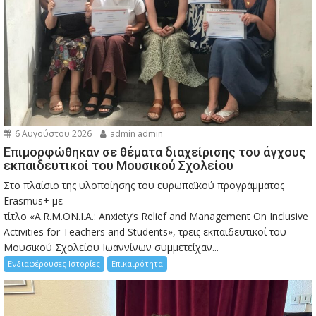
6 Αυγούστου 2026
admin admin
Eπιμορφώθηκαν σε θέματα διαχείρισης του άγχους
εκπαιδευτικοί του Μουσικού Σχολείου
Στο πλαίσιο της υλοποίησης του ευρωπαϊκού προγράμματος
Erasmus+ με
τίτλο «A.R.M.ON.I.A.: Anxiety’s Relief and Management On Inclusive
Activities for Teachers and Students», τρεις εκπαιδευτικοί του
Μουσικού Σχολείου Ιωαννίνων συμμετείχαν...
Ενδιαφέρουσες Ιστορίες
Επικαιρότητα