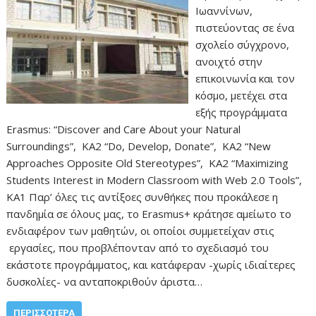
Ιωαννίνων,
πιστεύοντας σε ένα
σχολείο σύγχρονο,
ανοιχτό στην
επικοινωνία και τον
κόσμο, μετέχει στα
εξής προγράμματα
Erasmus: “Discover and Care About your Natural
Surroundings”, KA2 “Do, Develop, Donate”, KA2 “New
Approaches Opposite Old Stereotypes”, KA2 “Maximizing
Students Interest in Modern Classroom with Web 2.0 Tools”,
ΚΑ1 Παρ’ όλες τις αντίξοες συνθήκες που προκάλεσε η
πανδημία σε όλους μας, το Erasmus+ κράτησε αμείωτο το
ενδιαφέρον των μαθητών, οι οποίοι συμμετείχαν στις
εργασίες, που προβλέπονταν από το σχεδιασμό του
εκάστοτε προγράμματος, και κατάφεραν -χωρίς ιδιαίτερες
δυσκολίες- να ανταποκριθούν άριστα…
ΠΕΡΙΣΣΌΤΕΡΑ