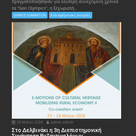
πραγματοποιήθηκαν για δεύτερη συνεχόμενη χρονιά
τα “Geri Olympics”, η ξεχωριστή...
ΔΗΜΟΣ ΙΩΑΝΝΙΤΩΝ
Ενδιαφέρουσες Ιστορίες
20 Μαΐου 2026
admin admin
Στο Δελβινάκι η 3η Διεπιστημονική
Συνάντηση Βυζαντινολόγων