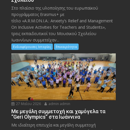
Στο πλαίσιο της υλοποίησης του ευρωπαϊκού
προγράμματος Erasmus+ με
τίτλο «A.R.M.ON.I.A.: Anxiety’s Relief and Management
On Inclusive Activities for Teachers and Students»,
τρεις εκπαιδευτικοί του Μουσικού Σχολείου
Ιωαννίνων συμμετείχαν...
Ενδιαφέρουσες Ιστορίες
Επικαιρότητα
27 Μαΐου 2026
admin admin
Με μεγάλη συμμετοχή και χαμόγελα τα
“Geri Olympics” στα Ιωάννινα
Με ιδιαίτερη επιτυχία και μεγάλη συμμετοχή