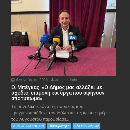
6 Αυγούστου 2026
admin admin
Θ. Μπέγκας: «Ο Δήμος μας αλλάζει με
σχέδιο, επιμονή και έργα που αφήνουν
αποτύπωμα»
Τη συνολική εικόνα της δουλειάς που
πραγματοποιήθηκε τον Ιούλιο και τις πρώτες ημέρες
του Αυγούστου παρουσίασε...
ΔΗΜΟΣ ΙΩΑΝΝΙΤΩΝ
Επικαιρότητα
Νέα των Δήμων