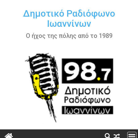
Περάστε
στο
Δημοτικό Ραδιόφωνο
περιεχόμενο
Ιωαννίνων
Ο ήχος της πόλης από το 1989