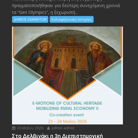
πραγματοποιήθηκαν για δεύτερη συνεχόμενη χρονιά
τα “Geri Olympics”, η ξεχωριστή...
ΔΗΜΟΣ ΙΩΑΝΝΙΤΩΝ
Ενδιαφέρουσες Ιστορίες
20 Μαΐου 2026
admin admin
Στο Δελβινάκι η 3η Διεπιστημονική