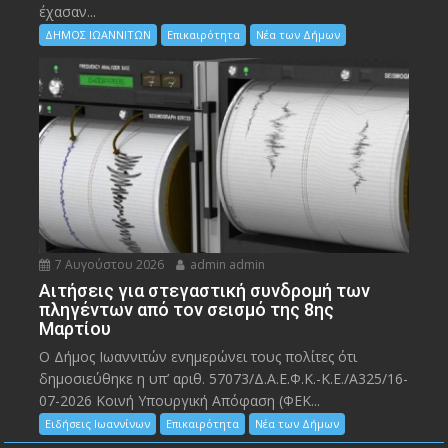
έχασαν...
ΔΗΜΟΣ ΙΩΑΝΝΙΤΩΝ
Επικαιρότητα
Νέα των Δήμων
7 Αυγούστου 2026
admin admin
Αιτήσεις για στεγαστική συνδρομή των
πληγέντων από τον σεισμό της 8ης
Μαρτίου
Ο Δήμος Ιωαννιτών ενημερώνει τους πολίτες ότι
δημοσιεύθηκε η υπ’ αριθ. 57073/Δ.Α.Ε.Φ.Κ.-Κ.Ε./Α325/16-
07-2026 Κοινή Υπουργική Απόφαση (ΦΕΚ...
Ειδήσεις Ιωαννίνων
Επικαιρότητα
Νέα των Δήμων