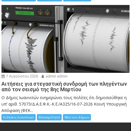
7 Αυγούστου 2026
admin admin
Αιτήσεις για στεγαστική συνδρομή των πληγέντων
από τον σεισμό της 8ης Μαρτίου
Ο Δήμος Ιωαννιτών ενημερώνει τους πολίτες ότι δημοσιεύθηκε η
υπ’ αριθ. 57073/Δ.Α.Ε.Φ.Κ.-Κ.Ε./Α325/16-07-2026 Κοινή Υπουργική
Απόφαση (ΦΕΚ...
Ειδήσεις Ιωαννίνων
Επικαιρότητα
Νέα των Δήμων