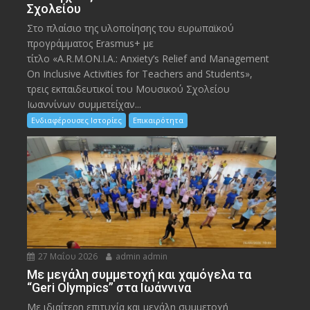
Σχολείου
Στο πλαίσιο της υλοποίησης του ευρωπαϊκού
προγράμματος Erasmus+ με
τίτλο «A.R.M.ON.I.A.: Anxiety’s Relief and Management
On Inclusive Activities for Teachers and Students»,
τρεις εκπαιδευτικοί του Μουσικού Σχολείου
Ιωαννίνων συμμετείχαν...
Ενδιαφέρουσες Ιστορίες
Επικαιρότητα
27 Μαΐου 2026
admin admin
Με μεγάλη συμμετοχή και χαμόγελα τα
“Geri Olympics” στα Ιωάννινα
Με ιδιαίτερη επιτυχία και μεγάλη συμμετοχή