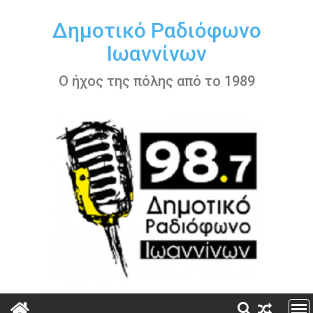
Περάστε
στο
Δημοτικό Ραδιόφωνο
περιεχόμενο
Ιωαννίνων
Ο ήχος της πόλης από το 1989