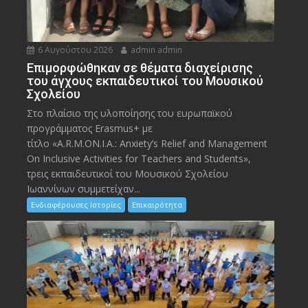
6 Αυγούστου 2026
admin admin
Eπιμορφώθηκαν σε θέματα διαχείρισης
του άγχους εκπαιδευτικοί του Μουσικού
Σχολείου
Στο πλαίσιο της υλοποίησης του ευρωπαϊκού
προγράμματος Erasmus+ με
τίτλο «A.R.M.ON.I.A.: Anxiety’s Relief and Management
On Inclusive Activities for Teachers and Students»,
τρεις εκπαιδευτικοί του Μουσικού Σχολείου
Ιωαννίνων συμμετείχαν...
Ενδιαφέρουσες Ιστορίες
Επικαιρότητα