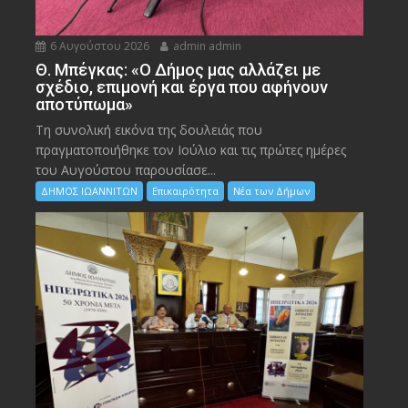
6 Αυγούστου 2026
admin admin
Θ. Μπέγκας: «Ο Δήμος μας αλλάζει με
σχέδιο, επιμονή και έργα που αφήνουν
αποτύπωμα»
Τη συνολική εικόνα της δουλειάς που
πραγματοποιήθηκε τον Ιούλιο και τις πρώτες ημέρες
του Αυγούστου παρουσίασε...
ΔΗΜΟΣ ΙΩΑΝΝΙΤΩΝ
Επικαιρότητα
Νέα των Δήμων