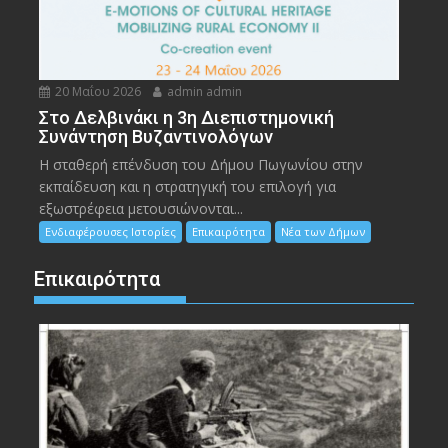
20 Μαΐου 2026
admin admin
Στο Δελβινάκι η 3η Διεπιστημονική
Συνάντηση Βυζαντινολόγων
Η σταθερή επένδυση του Δήμου Πωγωνίου στην
εκπαίδευση και η στρατηγική του επιλογή για
εξωστρέφεια μετουσιώνονται...
Ενδιαφέρουσες Ιστορίες
Επικαιρότητα
Νέα των Δήμων
Επικαιρότητα