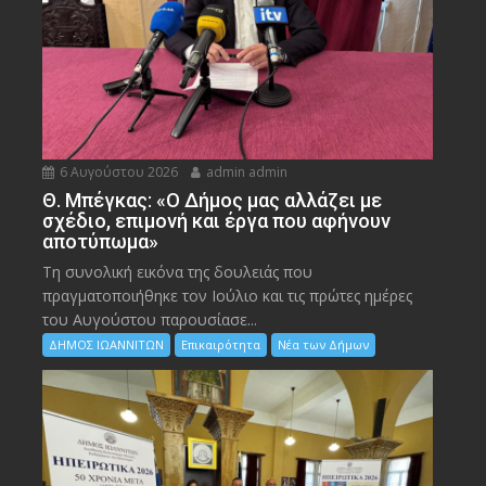
6 Αυγούστου 2026
admin admin
Θ. Μπέγκας: «Ο Δήμος μας αλλάζει με
σχέδιο, επιμονή και έργα που αφήνουν
αποτύπωμα»
Τη συνολική εικόνα της δουλειάς που
πραγματοποιήθηκε τον Ιούλιο και τις πρώτες ημέρες
του Αυγούστου παρουσίασε...
ΔΗΜΟΣ ΙΩΑΝΝΙΤΩΝ
Επικαιρότητα
Νέα των Δήμων