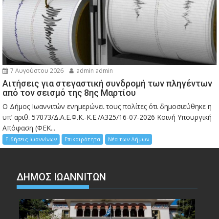
7 Αυγούστου 2026
admin admin
Αιτήσεις για στεγαστική συνδρομή των πληγέντων
από τον σεισμό της 8ης Μαρτίου
Ο Δήμος Ιωαννιτών ενημερώνει τους πολίτες ότι δημοσιεύθηκε η
υπ’ αριθ. 57073/Δ.Α.Ε.Φ.Κ.-Κ.Ε./Α325/16-07-2026 Κοινή Υπουργική
Απόφαση (ΦΕΚ...
Ειδήσεις Ιωαννίνων
Επικαιρότητα
Νέα των Δήμων
ΔΗΜΟΣ ΙΩΑΝΝΙΤΩΝ