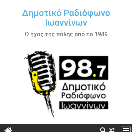
Περάστε
στο
Δημοτικό Ραδιόφωνο
περιεχόμενο
Ιωαννίνων
Ο ήχος της πόλης από το 1989