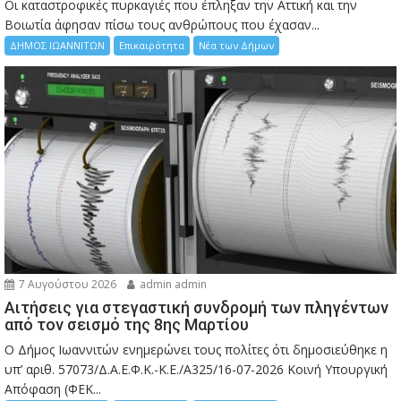
Οι καταστροφικές πυρκαγιές που έπληξαν την Αττική και την
Bοιωτία άφησαν πίσω τους ανθρώπους που έχασαν...
ΔΗΜΟΣ ΙΩΑΝΝΙΤΩΝ
Επικαιρότητα
Νέα των Δήμων
7 Αυγούστου 2026
admin admin
Αιτήσεις για στεγαστική συνδρομή των πληγέντων
από τον σεισμό της 8ης Μαρτίου
Ο Δήμος Ιωαννιτών ενημερώνει τους πολίτες ότι δημοσιεύθηκε η
υπ’ αριθ. 57073/Δ.Α.Ε.Φ.Κ.-Κ.Ε./Α325/16-07-2026 Κοινή Υπουργική
Απόφαση (ΦΕΚ...