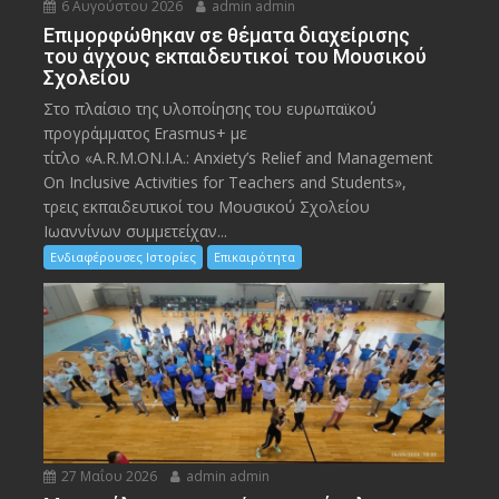
6 Αυγούστου 2026
admin admin
Eπιμορφώθηκαν σε θέματα διαχείρισης
του άγχους εκπαιδευτικοί του Μουσικού
Σχολείου
Στο πλαίσιο της υλοποίησης του ευρωπαϊκού
προγράμματος Erasmus+ με
τίτλο «A.R.M.ON.I.A.: Anxiety’s Relief and Management
On Inclusive Activities for Teachers and Students»,
τρεις εκπαιδευτικοί του Μουσικού Σχολείου
Ιωαννίνων συμμετείχαν...
Ενδιαφέρουσες Ιστορίες
Επικαιρότητα
27 Μαΐου 2026
admin admin