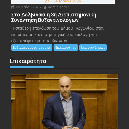
20 Μαΐου 2026
admin admin
Στο Δελβινάκι η 3η Διεπιστημονική
Συνάντηση Βυζαντινολόγων
Η σταθερή επένδυση του Δήμου Πωγωνίου στην
εκπαίδευση και η στρατηγική του επιλογή για
εξωστρέφεια μετουσιώνονται...
Ενδιαφέρουσες Ιστορίες
Επικαιρότητα
Νέα των Δήμων
Επικαιρότητα