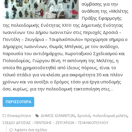
σύμβασης για την
ανάθεση της «Μελέτης
Πράξης Εφαρμογής
της πολεοδομικής Ενότητας ΧΧΙΙΙ της Δημοτικής Ενότητας
Ιωαννίνων του Δήμου Ιωαννιτών στις περιοχές Δροσιά –
Πεντέλη – Ζευγάρια – Τσιφλικόπουλο» προχώρησε σήμερα ο
Δήμαρχος Ιωαννίνων, Θωμάς Μπέγκας, με τον ανάδοχο,
παρουσία του αντιδημάρχου, Χωροταξικού Σχεδιασμού και
Πολεοδομίας, Γιώργου Βίνη. Η εκπόνηση της Μελέτης, η
οποία θα χρηματοδοτηθεί από ίδιους πόρους, είναι το
τελικό στάδιο για να κλείσει μια εκκρεμότητα 30 και πλέον
χρόνων και να ανοίξει ο δρόμος τόσο για έργα υποδομής
όσο, κυρίως, για την πολεοδομική τακτοποίηση στις…
ΠΕΡΙΣΣΌΤΕΡΑ
,
,
,
Επικαιρότητα
ΔΗΜΟΣ ΙΩΑΝΝΙΤΩΝ
δροσιά
πολεοδομική μελέτη
ΣΧΕΔΙΟ ΔΡΟΣΙΑΣ – ΠΕΝΤΕΛΗΣ – ΖΕΥΓΑΡΙΩΝ – ΤΣΙΦΛΙΚΟΠΟΥΛΟΥ
Αφήστε ένα σχόλιο