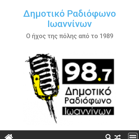
Περάστε
στο
Δημοτικό Ραδιόφωνο
περιεχόμενο
Ιωαννίνων
Ο ήχος της πόλης από το 1989