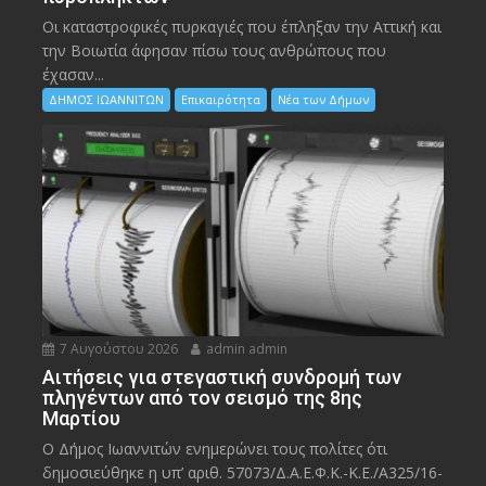
Οι καταστροφικές πυρκαγιές που έπληξαν την Αττική και
την Bοιωτία άφησαν πίσω τους ανθρώπους που
έχασαν...
ΔΗΜΟΣ ΙΩΑΝΝΙΤΩΝ
Επικαιρότητα
Νέα των Δήμων
7 Αυγούστου 2026
admin admin
Αιτήσεις για στεγαστική συνδρομή των
πληγέντων από τον σεισμό της 8ης
Μαρτίου
Ο Δήμος Ιωαννιτών ενημερώνει τους πολίτες ότι
δημοσιεύθηκε η υπ’ αριθ. 57073/Δ.Α.Ε.Φ.Κ.-Κ.Ε./Α325/16-