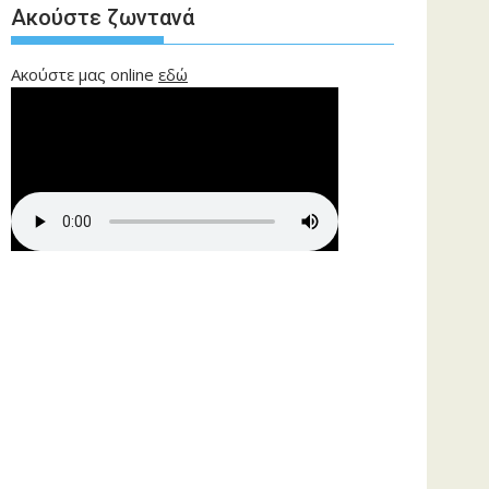
Ακούστε ζωντανά
Ακούστε μας online
εδώ