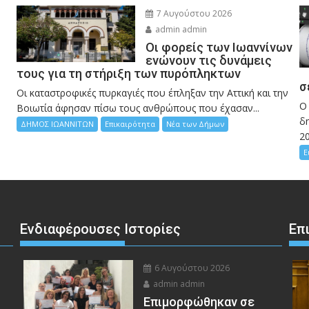
7 Αυγούστου 2026
admin admin
Οι φορείς των Ιωαννίνων
ενώνουν τις δυνάμεις
τους για τη στήριξη των πυρόπληκτων
σ
Οι καταστροφικές πυρκαγιές που έπληξαν την Αττική και την
Ο
Bοιωτία άφησαν πίσω τους ανθρώπους που έχασαν...
δη
ΔΗΜΟΣ ΙΩΑΝΝΙΤΩΝ
Επικαιρότητα
Νέα των Δήμων
2
Ε
Ενδιαφέρουσες Ιστορίες
Επ
6 Αυγούστου 2026
admin admin
Eπιμορφώθηκαν σε