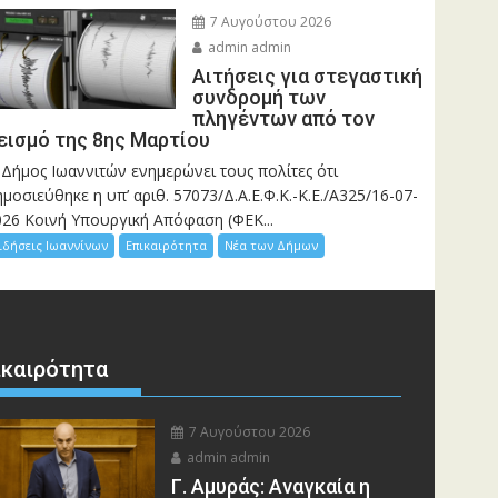
7 Αυγούστου 2026
admin admin
Αιτήσεις για στεγαστική
συνδρομή των
πληγέντων από τον
εισμό της 8ης Μαρτίου
 Δήμος Ιωαννιτών ενημερώνει τους πολίτες ότι
μοσιεύθηκε η υπ’ αριθ. 57073/Δ.Α.Ε.Φ.Κ.-Κ.Ε./Α325/16-07-
026 Κοινή Υπουργική Απόφαση (ΦΕΚ...
ιδήσεις Ιωαννίνων
Επικαιρότητα
Νέα των Δήμων
ικαιρότητα
7 Αυγούστου 2026
admin admin
Γ. Αμυράς: Αναγκαία η