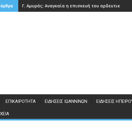
Γ. Αμυράς: Αναγκαία η επισκευή του αρδευτικού 
 άρθρα
ΕΠΙΚΑΙΡΌΤΗΤΑ
ΕΙΔΉΣΕΙΣ ΙΩΑΝΝΊΝΩΝ
ΕΙΔΉΣΕΙΣ ΗΠΕΊΡΟ
ΧΕΊΑ