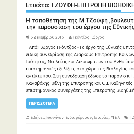
Ετικέτα:
ΤΖΟΥΦΗ-ΕΠΙΤΡΟΠΗ ΒΙΟΗΘΙΚ
Η τοποθέτηση της Μ.Τζούφη ,βουλευτή
την παρουσίαση του έργου της Εθνική
5 Δεκεμβρίου 2016
Γκόντζος Γιώργος
Από:Γιώργος Γκόντζος–Το έργο της Εθνικής Επιτ
ειδική συνεδρίαση της Διαρκούς Επιτροπής Κοινω
Ισότητας, Νεολαίας και Δικαιωμάτων του Ανθρώπ
επιστημονικές εξελίξεις στο χώρο της Βιολογίας κ
αντίκτυπου. Στη συνεδρίαση έδωσε το παρόν ο κ. Ι. 
Καναβάκης, μέλη της Επιτροπής και Ομ. Καθηγητές 
επιστημονικός συνεργάτης της Επιτροπής Βιοηθικ
ΠΕΡΙΣΣΌΤΕΡΑ
,
,
Ειδήσεις Ιωαννίνων
Ενδιαφέρουσες Ιστορίες
ΥΓΕΙΑ
Τ