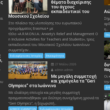
ις
θέματα διαχείρισης
του άγχους
εκπαιδευτικοί του
Αώ
Μουσικού Σχολείου
αι
Σημ
Στο πλαίσιο της υλοποίησης του ευρωπαϊκού
αρδ
προγράμματος Erasmus+ με
η...
τίτλο «A.R.M.ON.I.A.: Anxiety’s Relief and Management O
Επ
n Inclusive Activities for Teachers and Students», τρεις
εκπαιδευτικοί του Μουσικού Σχολείου Ιωαννίνων
συμμετείχαν...
ς
Ενδιαφέρουσες Ιστορίες
Επικαιρότητα
ο,
27 Μαΐου 2026
δυ
»
πυ
admin admin
Με μεγάλη συμμετοχή
Οι 
και χαμόγελα τα “Geri
ου
την
Olympics” στα Ιωάννινα
ΔΗ
Με ιδιαίτερη επιτυχία και μεγάλη συμμετοχή
πραγματοποιήθηκαν για δεύτερη συνεχόμενη χρονιά τα
“Geri Olympics”, η ξεχωριστή...
ΔΗΜΟΣ ΙΩΑΝΝΙΤΩΝ
Ενδιαφέρουσες Ιστορίες