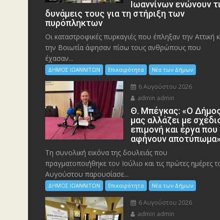
Ιωαννίνων ενώνουν τ
δυνάμεις τους για τη στήριξη των
πυρόπληκτων
Οι καταστροφικές πυρκαγιές που έπληξαν την Αττική κ
την Bοιωτία άφησαν πίσω τους ανθρώπους που
έχασαν...
ΔΗΜΟΣ ΙΩΑΝΝΙΤΩΝ
Επικαιρότητα
Νέα των Δήμων
6 Αυγούστου 2026
admin admin
Θ. Μπέγκας: «Ο Δήμο
μας αλλάζει με σχέδι
επιμονή και έργα που
αφήνουν αποτύπωμα
Τη συνολική εικόνα της δουλειάς που
πραγματοποιήθηκε τον Ιούλιο και τις πρώτες ημέρες τ
Αυγούστου παρουσίασε...
ΔΗΜΟΣ ΙΩΑΝΝΙΤΩΝ
Επικαιρότητα
Νέα των Δήμων
6 Αυγούστου 2026
admin admin