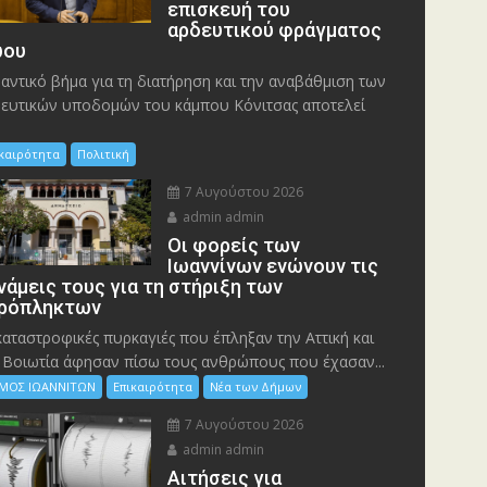
επισκευή του
αρδευτικού φράγματος
ου
αντικό βήμα για τη διατήρηση και την αναβάθμιση των
ευτικών υποδομών του κάμπου Κόνιτσας αποτελεί
ικαιρότητα
Πολιτική
7 Αυγούστου 2026
admin admin
Οι φορείς των
Ιωαννίνων ενώνουν τις
νάμεις τους για τη στήριξη των
ρόπληκτων
καταστροφικές πυρκαγιές που έπληξαν την Αττική και
 Bοιωτία άφησαν πίσω τους ανθρώπους που έχασαν...
ΜΟΣ ΙΩΑΝΝΙΤΩΝ
Επικαιρότητα
Νέα των Δήμων
7 Αυγούστου 2026
admin admin
Αιτήσεις για