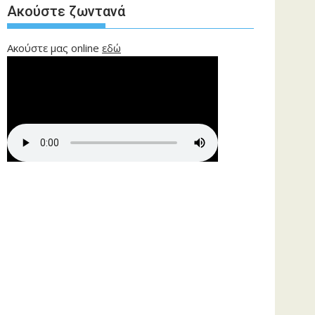
Ακούστε ζωντανά
Ακούστε μας online
εδώ