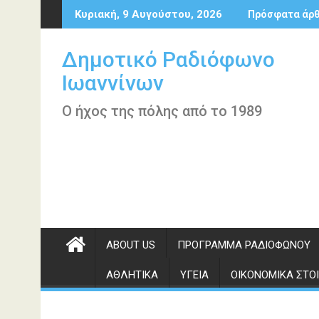
Περάστε
Κυριακή, 9 Αυγούστου, 2026
Πρόσφατα άρ
στο
περιεχόμενο
Δημοτικό Ραδιόφωνο
Ιωαννίνων
Ο ήχος της πόλης από το 1989
ABOUT US
ΠΡΌΓΡΑΜΜΑ ΡΑΔΙΟΦΏΝΟΥ
ΑΘΛΗΤΙΚΆ
ΥΓΕΊΑ
ΟΙΚΟΝΟΜΙΚΆ ΣΤΟΙ