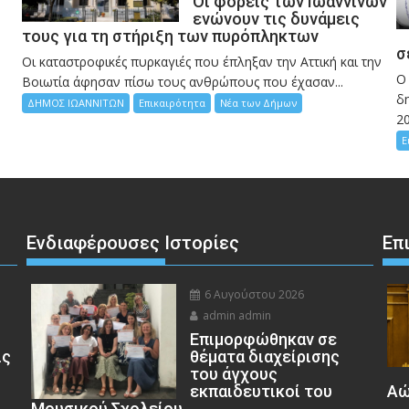
Οι φορείς των Ιωαννίνων
ενώνουν τις δυνάμεις
τους για τη στήριξη των πυρόπληκτων
σ
Οι καταστροφικές πυρκαγιές που έπληξαν την Αττική και την
Ο
Bοιωτία άφησαν πίσω τους ανθρώπους που έχασαν...
δη
ΔΗΜΟΣ ΙΩΑΝΝΙΤΩΝ
Επικαιρότητα
Νέα των Δήμων
2
Ε
Ενδιαφέρουσες Ιστορίες
Επ
6 Αυγούστου 2026
admin admin
Eπιμορφώθηκαν σε
ις
θέματα διαχείρισης
του άγχους
εκπαιδευτικοί του
Αώ
Μουσικού Σχολείου