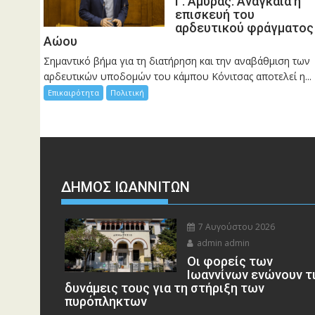
Γ. Αμυράς: Αναγκαία η
επισκευή του
αρδευτικού φράγματος
Αώου
Σημαντικό βήμα για τη διατήρηση και την αναβάθμιση των
αρδευτικών υποδομών του κάμπου Κόνιτσας αποτελεί η...
Επικαιρότητα
Πολιτική
ΔΗΜΟΣ ΙΩΑΝΝΙΤΩΝ
7 Αυγούστου 2026
admin admin
Οι φορείς των
Ιωαννίνων ενώνουν τ
δυνάμεις τους για τη στήριξη των
πυρόπληκτων