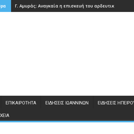
Γ. Αμυράς: Αναγκαία η επισκευή του αρδευτικού φράγ
θρα
ΕΠΙΚΑΙΡΌΤΗΤΑ
ΕΙΔΉΣΕΙΣ ΙΩΑΝΝΊΝΩΝ
ΕΙΔΉΣΕΙΣ ΗΠΕΊΡΟ
ΧΕΊΑ