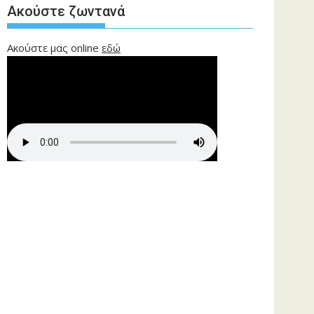
Ακούστε ζωντανά
Ακούστε μας online
εδώ