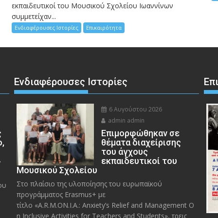
εκπαιδευτικοί του Μουσικού Σχολείου Ιωαννίνων
συμμετείχαν...
Ενδιαφέρουσες Ιστορίες
Επικαιρότητα
Ενδιαφέρουσες Ιστορίες
Επ
6 Αυγούστου 2026
admin admin
ς
Eπιμορφώθηκαν σε
ο,
θέματα διαχείρισης
του άγχους
»
εκπαιδευτικοί του
Μουσικού Σχολείου
Στο πλαίσιο της υλοποίησης του ευρωπαϊκού
ου
προγράμματος Erasmus+ με
τίτλο «A.R.M.ON.I.A.: Anxiety’s Relief and Management O
n Inclusive Activities for Teachers and Students», τρεις