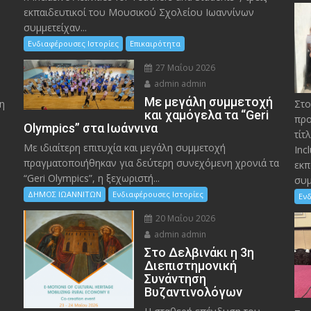
εκπαιδευτικοί του Μουσικού Σχολείου Ιωαννίνων
συμμετείχαν...
Ενδιαφέρουσες Ιστορίες
Επικαιρότητα
27 Μαΐου 2026
admin admin
Με μεγάλη συμμετοχή
η
Στο
και χαμόγελα τα “Geri
προ
Olympics” στα Ιωάννινα
τίτ
Με ιδιαίτερη επιτυχία και μεγάλη συμμετοχή
Inc
πραγματοποιήθηκαν για δεύτερη συνεχόμενη χρονιά τα
εκπ
“Geri Olympics”, η ξεχωριστή...
συμ
ΔΗΜΟΣ ΙΩΑΝΝΙΤΩΝ
Ενδιαφέρουσες Ιστορίες
Ενδ
20 Μαΐου 2026
admin admin
Στο Δελβινάκι η 3η
Διεπιστημονική
Συνάντηση
Βυζαντινολόγων