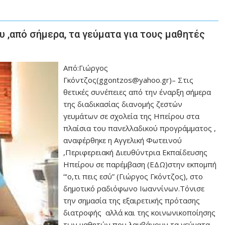
 ,από σήμερα, τα γεύματα για τους μαθητές
Από:Γιώργος
Γκόντζος(ggontzos@yahoo.gr)– Στις
θετικές συνέπειες από την έναρξη σήμερα
της διαδικασίας διανομής ζεστών
γευμάτων σε σχολεία της Ηπείρου στα
πλαίσια του πανελλαδικού προγράμματος ,
αναφέρθηκε η Αγγελική Φωτεινού
,Περιφερειακή Διευθύντρια Εκπαίδευσης
Ηπείρου σε παρέμβαση (ΕΔΩ)στην εκπομπή
“‘ο,τι πεις εσύ” (Γιώργος Γκόντζος), στο
δημοτικό ραδιόφωνο Ιωαννίνων.Τόνισε
την σημασία της εξαιρετικής πρότασης
διατροφής αλλά και της κοινωνικοποίησης
των μαθητών που λαμβάνουν τα γεύματα