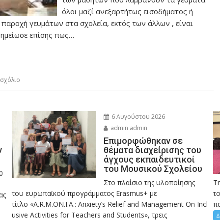
όλοι μαζί ανεξαρτήτως εισοδήματος ή
 παροχή γευμάτων στα σχολεία, εκτός των άλλων , είναι
Σημείωσε επίσης πως…
 σχόλιο
6 Αυγούστου 2026
admin admin
Eπιμορφώθηκαν σε
ν
θέματα διαχείρισης του
άγχους εκπαιδευτικοί
του Μουσικού Σχολείου
0
Στο πλαίσιο της υλοποίησης
Τ
του ευρωπαϊκού προγράμματος Erasmus+ με
το
ας
τίτλο «A.R.M.ON.I.A.: Anxiety’s Relief and Management On Incl
πα
usive Activities for Teachers and Students», τρεις
Δ