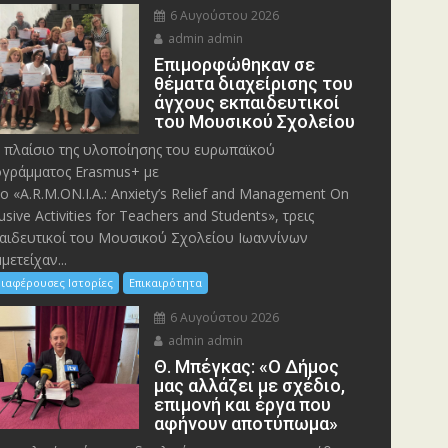
6 Αυγούστου 2026
admin admin
Eπιμορφώθηκαν σε
θέματα διαχείρισης του
άγχους εκπαιδευτικοί
του Μουσικού Σχολείου
 πλαίσιο της υλοποίησης του ευρωπαϊκού
γράμματος Erasmus+ με
λο «A.R.M.ON.I.A.: Anxiety’s Relief and Management On
lusive Activities for Teachers and Students», τρεις
αιδευτικοί του Μουσικού Σχολείου Ιωαννίνων
μετείχαν...
ιαφέρουσες Ιστορίες
Επικαιρότητα
6 Αυγούστου 2026
admin admin
Θ. Μπέγκας: «Ο Δήμος
μας αλλάζει με σχέδιο,
επιμονή και έργα που
αφήνουν αποτύπωμα»