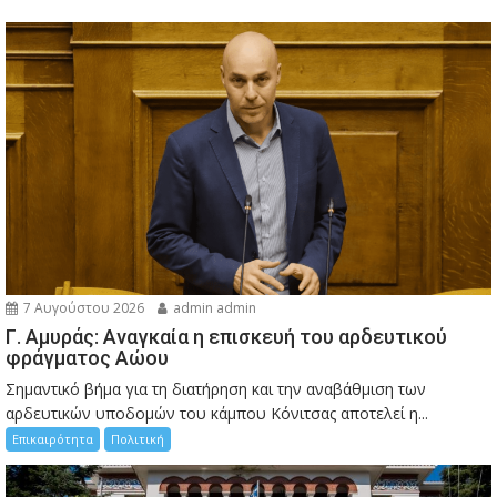
7 Αυγούστου 2026
admin admin
Γ. Αμυράς: Αναγκαία η επισκευή του αρδευτικού
φράγματος Αώου
Σημαντικό βήμα για τη διατήρηση και την αναβάθμιση των
αρδευτικών υποδομών του κάμπου Κόνιτσας αποτελεί η...
Επικαιρότητα
Πολιτική