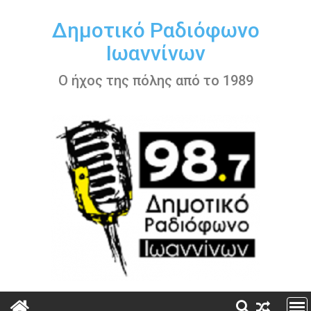
Περάστε
στο
Δημοτικό Ραδιόφωνο
περιεχόμενο
Ιωαννίνων
Ο ήχος της πόλης από το 1989