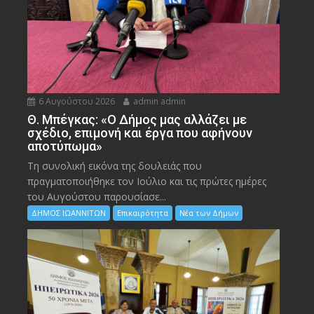
6 Αυγούστου 2026
admin admin
Θ. Μπέγκας: «Ο Δήμος μας αλλάζει με
σχέδιο, επιμονή και έργα που αφήνουν
αποτύπωμα»
Τη συνολική εικόνα της δουλειάς που
πραγματοποιήθηκε τον Ιούλιο και τις πρώτες ημέρες
του Αυγούστου παρουσίασε...
ΔΗΜΟΣ ΙΩΑΝΝΙΤΩΝ
Επικαιρότητα
Νέα των Δήμων