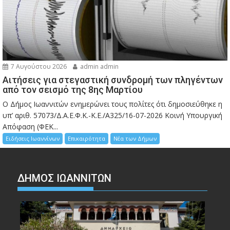
7 Αυγούστου 2026
admin admin
Αιτήσεις για στεγαστική συνδρομή των πληγέντων
από τον σεισμό της 8ης Μαρτίου
Ο Δήμος Ιωαννιτών ενημερώνει τους πολίτες ότι δημοσιεύθηκε η
υπ’ αριθ. 57073/Δ.Α.Ε.Φ.Κ.-Κ.Ε./Α325/16-07-2026 Κοινή Υπουργική
Απόφαση (ΦΕΚ...
Ειδήσεις Ιωαννίνων
Επικαιρότητα
Νέα των Δήμων
ΔΗΜΟΣ ΙΩΑΝΝΙΤΩΝ