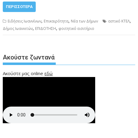
ΠΕΡΙΣΣΌΤΕΡΑ
,
,
,
Ειδήσεις Ιωαννίνων
Επικαιρότητα
Νέα των Δήμων
αστικό ΚΤΕΛ
,
,
Δήμος Ιωαννιτών
ΕΠΙΔΟΤΗΣΗ
φοιτητικό εισιτήριο
Ακούστε ζωντανά
Ακούστε μας online
εδώ