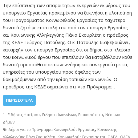
Την επίσπευση των απαραίτητων ενεργειών εκ μέρους του
υπουργείο Εργασίας προκειμένου να ξεκινήσει η υλοποίηση
του Προγράμματος Κοινωφελούς Εργασίας το ταχύτερο
δυνατό ζητά με επιστολή του από τον υπουργό Εργασίας
και Κοινωνικής Αλληλεγγύης Πάνο Σκουρλέτη ο πρόεδρος
της ΚΕΔΕ Γιώργος Πατούλης. Ο κ. Πατούλης διαβεβαιώνει,
καταρχήν τον υπουργό Εργασίας ότι οι δήμοι, στο πλαίσιο
του κοινωνικού έργου που επιτελούν θα καταβάλλουν κάθε
δυνατή προσπάθεια σε συνεννόηση και συνεργασία με τις
υπηρεσίες του υπουργείου προς όφελος των
δοκιμαζόμενων από την κρίση τοπικών κοινωνιών. Ο
πρόεδρος της ΚΕΔΕ σημειώνει ότι «το Πρόγραμμα…
ΠΕΡΙΣΣΌΤΕΡΑ
,
,
,
Ειδήσεις Ηπείρου
Ειδήσεις Ιωαννίνων
Επικαιρότητα
Νέα των
Δήμων
,
Δήμοι για το Πρόγραμμα Κοινωφελούς Εργασίας
Κοινωνικής
,
,
,
Αλληλεγγύης Πάνο Σκουρλέτη
Κοινωφελούς Εργασίας του ΟΑΕΔ
ΟΑΕΔ