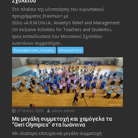
Σχολείου
Στο πλαίσιο της υλοποίησης του ευρωπαϊκού
προγράμματος Erasmus+ με
τίτλο «A.R.M.ON.I.A.: Anxiety’s Relief and Management
On Inclusive Activities for Teachers and Students»,
τρεις εκπαιδευτικοί του Μουσικού Σχολείου
Ιωαννίνων συμμετείχαν...
Ενδιαφέρουσες Ιστορίες
Επικαιρότητα
27 Μαΐου 2026
admin admin
Με μεγάλη συμμετοχή και χαμόγελα τα
“Geri Olympics” στα Ιωάννινα
Με ιδιαίτερη επιτυχία και μεγάλη συμμετοχή