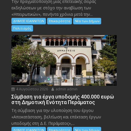
Την πραγματοποίηση μιας επετειακής σειράς
εκδηλώσεων με στόχο την αναβίωση των
«Ηπειρωτικών», πενήντα χρόνια μετά την...
ΔΗΜΟΣ ΙΩΑΝΝΙΤΩΝ
Επικαιρότητα
Νέα των Δήμων
Πολιτισμός
4 Αυγούστου 2026
admin admin
Σύμβαση για έργα υποδομής 400.000 ευρώ
στη Δημοτική Ενότητα Περάματος
Τη σύμβαση για την υλοποίηση του έργου
«Αποκατάσταση, βελτίωση και επέκταση έργων
υποδομής στη Δ.Ε. Περάματος»,...
ΔΗΜΟΣ ΙΩΑΝΝΙΤΩΝ
Επικαιρότητα
Νέα των Δήμων