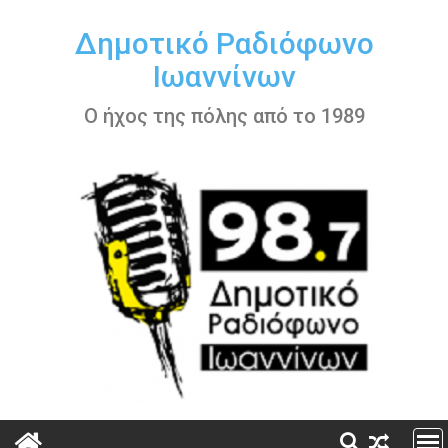
Περάστε
στο
Δημοτικό Ραδιόφωνο
περιεχόμενο
Ιωαννίνων
Ο ήχος της πόλης από το 1989