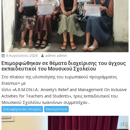
6 Αυγούστου 2026
admin admin
Eπιμορφώθηκαν σε θέματα διαχείρισης του άγχους
εκπαιδευτικοί του Μουσικού Σχολείου
Στο πλαίσιο της υλοποίησης του ευρωπαϊκού προγράμματος
Erasmus+ με
τίτλο «A.R.M.ON.I.A.: Anxiety’s Relief and Management On Inclusive
Activities for Teachers and Students», τρεις εκπαιδευτικοί του
Μουσικού Σχολείου Ιωαννίνων συμμετείχαν...
Ενδιαφέρουσες Ιστορίες
Επικαιρότητα