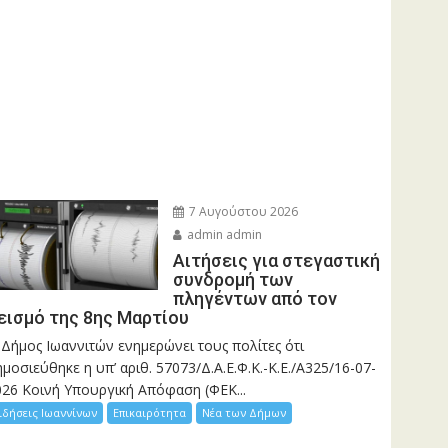
7 Αυγούστου 2026
admin admin
Αιτήσεις για στεγαστική
συνδρομή των
πληγέντων από τον
εισμό της 8ης Μαρτίου
 Δήμος Ιωαννιτών ενημερώνει τους πολίτες ότι
μοσιεύθηκε η υπ’ αριθ. 57073/Δ.Α.Ε.Φ.Κ.-Κ.Ε./Α325/16-07-
026 Κοινή Υπουργική Απόφαση (ΦΕΚ...
ιδήσεις Ιωαννίνων
Επικαιρότητα
Νέα των Δήμων