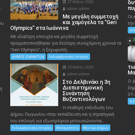
27 Μαΐου 2026
δυ
»
πυ
admin admin
Με μεγάλη συμμετοχή
Οι 
και χαμόγελα τα “Geri
ου
την
Olympics” στα Ιωάννινα
ΔΗ
Με ιδιαίτερη επιτυχία και μεγάλη συμμετοχή
πραγματοποιήθηκαν για δεύτερη συνεχόμενη χρονιά τα
“Geri Olympics”, η ξεχωριστή...
ΔΗΜΟΣ ΙΩΑΝΝΙΤΩΝ
Ενδιαφέρουσες Ιστορίες
τω
20 Μαΐου 2026
Μα
admin admin
Ο Δ
Στο Δελβινάκι η 3η
Διεπιστημονική
δημ
η
Συνάντηση
07-
Βυζαντινολόγων
Ειδ
Η σταθερή επένδυση του
Δήμου Πωγωνίου στην εκπαίδευση και η στρατηγική
του επιλογή για εξωστρέφεια μετουσιώνονται...
Ενδιαφέρουσες Ιστορίες
Επικαιρότητα
Νέα των Δήμων