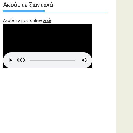
Ακούστε ζωντανά
Ακούστε μας online
εδώ