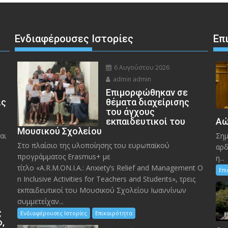
Ενδιαφέρουσες Ιστορίες
Επ
6 Αυγούστου 2026
admin admin
Eπιμορφώθηκαν σε
ις
θέματα διαχείρισης
του άγχους
εκπαιδευτικοί του
Αώ
Μουσικού Σχολείου
αι
Σημ
Στο πλαίσιο της υλοποίησης του ευρωπαϊκού
αρδ
προγράμματος Erasmus+ με
η...
τίτλο «A.R.M.ON.I.A.: Anxiety’s Relief and Management O
Επ
n Inclusive Activities for Teachers and Students», τρεις
εκπαιδευτικοί του Μουσικού Σχολείου Ιωαννίνων
συμμετείχαν...
ς
Ενδιαφέρουσες Ιστορίες
Επικαιρότητα
ο,