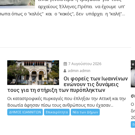
αρχαίους Έλληνες.Πρέπει να έχουμε υπ’
α όπως ο “καλός” και ο “κακός”, δεν υπάρχει η “καλή”…
7 Αυγούστου 2026
admin admin
Οι φορείς των Ιωαννίνων
ενώνουν τις δυνάμεις
τους για τη στήριξη των πυρόπληκτων
σ
Οι καταστροφικές πυρκαγιές που έπληξαν την Αττική και την
Ο
Bοιωτία άφησαν πίσω τους ανθρώπους που έχασαν...
δη
ΔΗΜΟΣ ΙΩΑΝΝΙΤΩΝ
Επικαιρότητα
Νέα των Δήμων
2
Ε