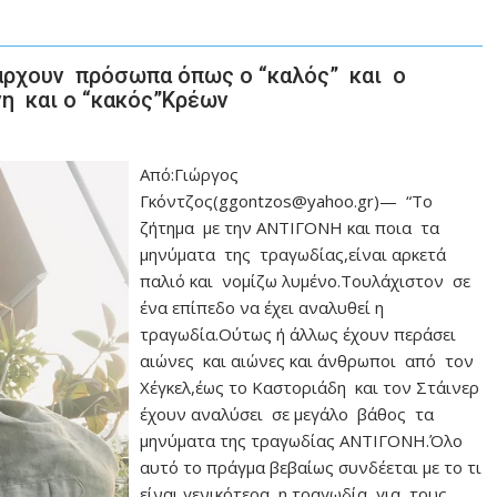
άρχουν πρόσωπα όπως ο “καλός” και ο
νη και ο “κακός”Κρέων
Από:Γιώργος
Γκόντζος(ggontzos@yahoo.gr)— “Το
ζήτημα με την ΑΝΤΙΓΟΝΗ και ποια τα
μηνύματα της τραγωδίας,είναι αρκετά
παλιό και νομίζω λυμένο.Τουλάχιστον σε
ένα επίπεδο να έχει αναλυθεί η
τραγωδία.Ούτως ή άλλως έχουν περάσει
αιώνες και αιώνες και άνθρωποι από τον
Χέγκελ,έως το Καστοριάδη και τον Στάινερ
έχουν αναλύσει σε μεγάλο βάθος τα
μηνύματα της τραγωδίας ΑΝΤΙΓΟΝΗ.Όλο
αυτό το πράγμα βεβαίως συνδέεται με το τι
είναι γενικότερα η τραγωδία για τους