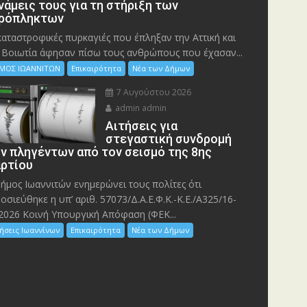
νάμεις τους για τη στήριξη των
ρόπληκτων
καταστροφικές πυρκαγιές που έπληξαν την Αττική και
 Bοιωτία άφησαν πίσω τους ανθρώπους που έχασαν...
ΜΟΣ ΙΩΑΝΝΙΤΩΝ
Επικαιρότητα
Νέα των Δήμων
7 Αυγούστου 2026
admin admin
Αιτήσεις για
στεγαστική συνδρομή
ν πληγέντων από τον σεισμό της 8ης
ρτίου
ήμος Ιωαννιτών ενημερώνει τους πολίτες ότι
οσιεύθηκε η υπ’ αριθ. 57073/Δ.Α.Ε.Φ.Κ.-Κ.Ε./Α325/16-
2026 Κοινή Υπουργική Απόφαση (ΦΕΚ...
ήσεις Ιωαννίνων
Επικαιρότητα
Νέα των Δήμων