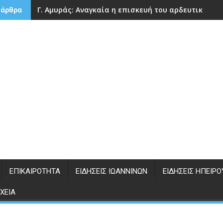
Γ. Αμυράς: Αναγκαία η επισκευή του αρδευτικού 
 άρθρα
ΕΠΙΚΑΙΡΌΤΗΤΑ
ΕΙΔΉΣΕΙΣ ΙΩΑΝΝΊΝΩΝ
ΕΙΔΉΣΕΙΣ ΗΠΕΊΡΟ
ΧΕΊΑ