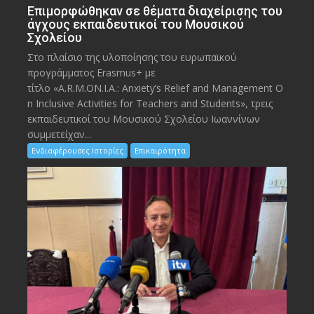
Eπιμορφώθηκαν σε θέματα διαχείρισης του
άγχους εκπαιδευτικοί του Μουσικού
Σχολείου
Στο πλαίσιο της υλοποίησης του ευρωπαϊκού
προγράμματος Erasmus+ με
τίτλο «A.R.M.ON.I.A.: Anxiety’s Relief and Management O
n Inclusive Activities for Teachers and Students», τρεις
εκπαιδευτικοί του Μουσικού Σχολείου Ιωαννίνων
συμμετείχαν...
Ενδιαφέρουσες Ιστορίες
Επικαιρότητα