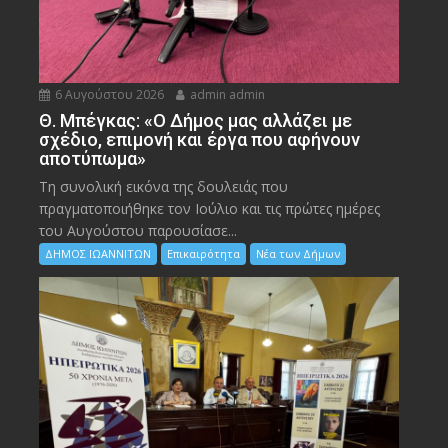
6 Αυγούστου 2026
admin admin
Θ. Μπέγκας: «Ο Δήμος μας αλλάζει με
σχέδιο, επιμονή και έργα που αφήνουν
αποτύπωμα»
Τη συνολική εικόνα της δουλειάς που
πραγματοποιήθηκε τον Ιούλιο και τις πρώτες ημέρες
του Αυγούστου παρουσίασε...
ΔΗΜΟΣ ΙΩΑΝΝΙΤΩΝ
Επικαιρότητα
Νέα των Δήμων