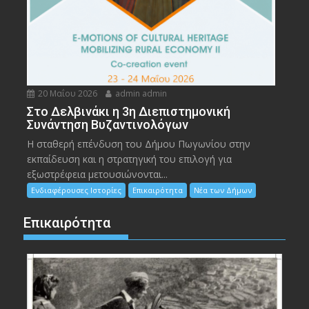
20 Μαΐου 2026
admin admin
Στο Δελβινάκι η 3η Διεπιστημονική
Συνάντηση Βυζαντινολόγων
Η σταθερή επένδυση του Δήμου Πωγωνίου στην
εκπαίδευση και η στρατηγική του επιλογή για
εξωστρέφεια μετουσιώνονται...
Ενδιαφέρουσες Ιστορίες
Επικαιρότητα
Νέα των Δήμων
Επικαιρότητα