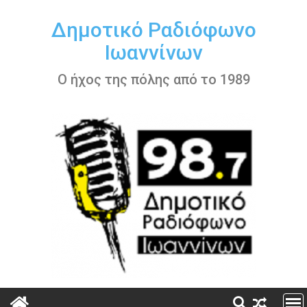
Περάστε
στο
Δημοτικό Ραδιόφωνο
περιεχόμενο
Ιωαννίνων
Ο ήχος της πόλης από το 1989