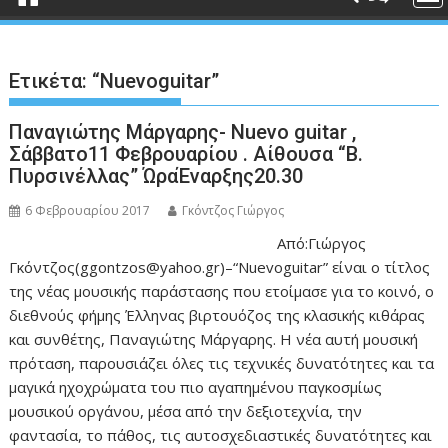
Ετικέτα:
“Nuevoguitar”
Παναγιώτης Μάργαρης- Nuevo guitar ,
Σάββατο11 Φεβρουαρίου . Αίθουσα “Β.
Πυρσινέλλας” ΏραΈναρξης20.30
6 Φεβρουαρίου 2017
Γκόντζος Γιώργος
Από:Γιώργος
Γκόντζος(ggontzos@yahoo.gr)–“Nuevoguitar” είναι ο τίτλος
της νέας μουσικής παράστασης που ετοίμασε για το κοινό, ο
διεθνούς φήμης Έλληνας βιρτουόζος της κλασικής κιθάρας
και συνθέτης, Παναγιώτης Μάργαρης. Η νέα αυτή μουσική
πρόταση, παρουσιάζει όλες τις τεχνικές δυνατότητες και τα
μαγικά ηχοχρώματα του πιο αγαπημένου παγκοσμίως
μουσικού οργάνου, μέσα από την δεξιοτεχνία, την
φαντασία, το πάθος, τις αυτοσχεδιαστικές δυνατότητες και