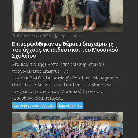
6 Αυγούστου 2026
admin admin
Eπιμορφώθηκαν σε θέματα διαχείρισης
του άγχους εκπαιδευτικοί του Μουσικού
Σχολείου
Στο πλαίσιο της υλοποίησης του ευρωπαϊκού
προγράμματος Erasmus+ με
τίτλο «A.R.M.ON.I.A.: Anxiety’s Relief and Management
On Inclusive Activities for Teachers and Students»,
τρεις εκπαιδευτικοί του Μουσικού Σχολείου
Ιωαννίνων συμμετείχαν...
Ενδιαφέρουσες Ιστορίες
Επικαιρότητα