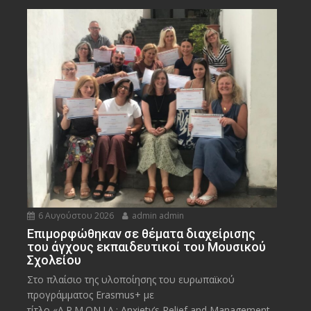
6 Αυγούστου 2026
admin admin
Eπιμορφώθηκαν σε θέματα διαχείρισης
του άγχους εκπαιδευτικοί του Μουσικού
Σχολείου
Στο πλαίσιο της υλοποίησης του ευρωπαϊκού
προγράμματος Erasmus+ με
τίτλο «A.R.M.ON.I.A.: Anxiety’s Relief and Management