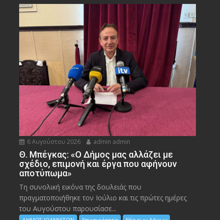
6 Αυγούστου 2026
admin admin
Θ. Μπέγκας: «Ο Δήμος μας αλλάζει με
σχέδιο, επιμονή και έργα που αφήνουν
αποτύπωμα»
Τη συνολική εικόνα της δουλειάς που
πραγματοποιήθηκε τον Ιούλιο και τις πρώτες ημέρες
του Αυγούστου παρουσίασε...
ΔΗΜΟΣ ΙΩΑΝΝΙΤΩΝ
Επικαιρότητα
Νέα των Δήμων