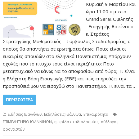
Κυριακή 9 Μαρτίου και
ώρα 11:00 π.μ. στο
Grand Serai. Ομιλητής
–Εισηγητής θα είναι ο
κ. Στράτος
Στρατηγάκης Μαθηματικός – Σύμβουλος Σταδιοδρομίας, ο
οποίος θα απαντήσει σε ερωτήματα όπως: Ποιες είναι οι
ευκαιρίες σπουδών στα ελληνικά Πανεπιστήμια; Υπάρχουν
σχολές που το πτυχίο τους είναι περιζήτητο; Ποιο
μεταπτυχιακό να κάνω; Να το αποφασίσω από τώρα; Τι είναι
η Ελάχιστη Βάση Εισαγωγής (ΕΒΕ) και πώς επηρεάζει την
προσπάθειά μου να εισαχθώ στο Πανεπιστήμιο. Τι είναι τα…
ΠΕΡΙΣΣΌΤΕΡΑ
,
,
Ειδήσεις Ιωαννίνων
Εκδηλώσεις Ιωάννινα
Επικαιρότητα
,
,
ΕΠΙΜΕΛΗΤΗΡΙΟ ΙΩΑΝΝΙΝΩΝ
ημερίδα σταδιοδρομίας
σύλλογος
φροντιστών