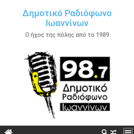
Περάστε
στο
Δημοτικό Ραδιόφωνο
περιεχόμενο
Ιωαννίνων
Ο ήχος της πόλης από το 1989