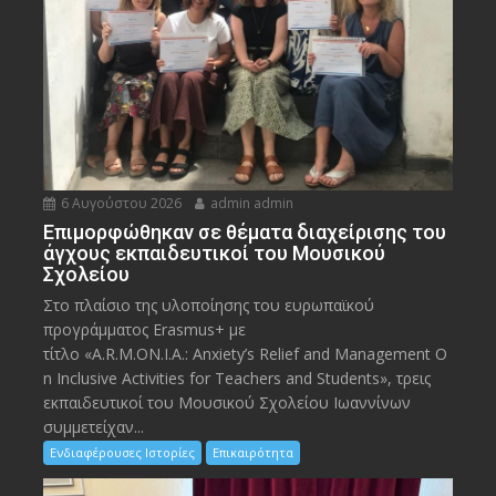
6 Αυγούστου 2026
admin admin
Eπιμορφώθηκαν σε θέματα διαχείρισης του
άγχους εκπαιδευτικοί του Μουσικού
Σχολείου
Στο πλαίσιο της υλοποίησης του ευρωπαϊκού
προγράμματος Erasmus+ με
τίτλο «A.R.M.ON.I.A.: Anxiety’s Relief and Management O
n Inclusive Activities for Teachers and Students», τρεις
εκπαιδευτικοί του Μουσικού Σχολείου Ιωαννίνων
συμμετείχαν...
Ενδιαφέρουσες Ιστορίες
Επικαιρότητα