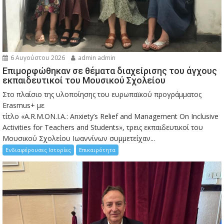
6 Αυγούστου 2026
admin admin
Eπιμορφώθηκαν σε θέματα διαχείρισης του άγχους
εκπαιδευτικοί του Μουσικού Σχολείου
Στο πλαίσιο της υλοποίησης του ευρωπαϊκού προγράμματος
Erasmus+ με
τίτλο «A.R.M.ON.I.A.: Anxiety’s Relief and Management On Inclusive
Activities for Teachers and Students», τρεις εκπαιδευτικοί του
Μουσικού Σχολείου Ιωαννίνων συμμετείχαν...
Ενδιαφέρουσες Ιστορίες
Επικαιρότητα