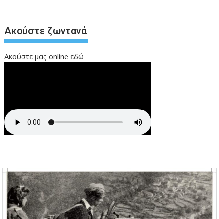
Ακούστε ζωντανά
Ακούστε μας online
εδώ