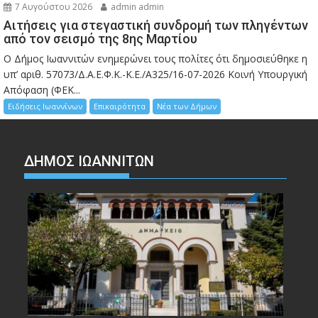
7 Αυγούστου 2026
admin admin
Αιτήσεις για στεγαστική συνδρομή των πληγέντων
από τον σεισμό της 8ης Μαρτίου
Ο Δήμος Ιωαννιτών ενημερώνει τους πολίτες ότι δημοσιεύθηκε η
υπ’ αριθ. 57073/Δ.Α.Ε.Φ.Κ.-Κ.Ε./Α325/16-07-2026 Κοινή Υπουργική
Απόφαση (ΦΕΚ...
Ειδήσεις Ιωαννίνων
Επικαιρότητα
Νέα των Δήμων
ΔΗΜΟΣ ΙΩΑΝΝΙΤΩΝ