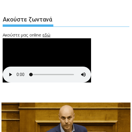
Ακούστε ζωντανά
Ακούστε μας online
εδώ