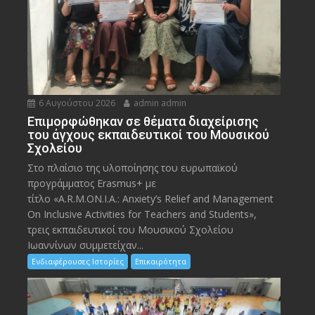
6 Αυγούστου 2026
admin admin
Eπιμορφώθηκαν σε θέματα διαχείρισης
του άγχους εκπαιδευτικοί του Μουσικού
Σχολείου
Στο πλαίσιο της υλοποίησης του ευρωπαϊκού
προγράμματος Erasmus+ με
τίτλο «A.R.M.ON.I.A.: Anxiety’s Relief and Management
On Inclusive Activities for Teachers and Students»,
τρεις εκπαιδευτικοί του Μουσικού Σχολείου
Ιωαννίνων συμμετείχαν...
Ενδιαφέρουσες Ιστορίες
Επικαιρότητα