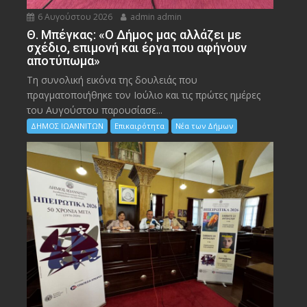
6 Αυγούστου 2026
admin admin
Θ. Μπέγκας: «Ο Δήμος μας αλλάζει με
σχέδιο, επιμονή και έργα που αφήνουν
αποτύπωμα»
Τη συνολική εικόνα της δουλειάς που
πραγματοποιήθηκε τον Ιούλιο και τις πρώτες ημέρες
του Αυγούστου παρουσίασε...
ΔΗΜΟΣ ΙΩΑΝΝΙΤΩΝ
Επικαιρότητα
Νέα των Δήμων