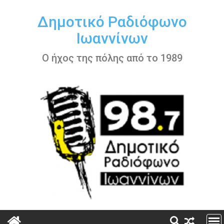
Περάστε
στο
Δημοτικό Ραδιόφωνο
περιεχόμενο
Ιωαννίνων
Ο ήχος της πόλης από το 1989