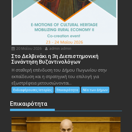
20 Μαΐου 2026
admin admin
Στο Δελβινάκι η 3η Διεπιστημονική
Συνάντηση Βυζαντινολόγων
Η σταθερή επένδυση του Δήμου Πωγωνίου στην
εκπαίδευση και η στρατηγική του επιλογή για
εξωστρέφεια μετουσιώνονται...
Ενδιαφέρουσες Ιστορίες
Επικαιρότητα
Νέα των Δήμων
Επικαιρότητα